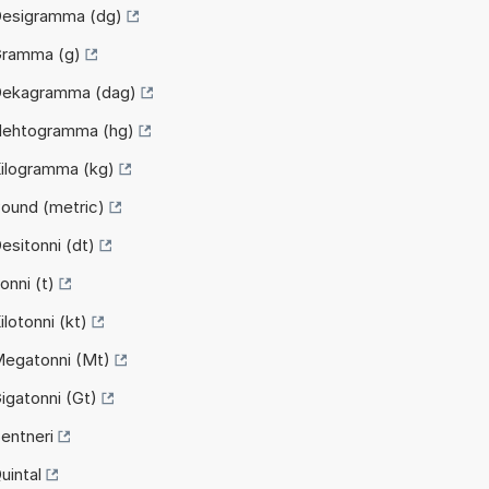
Desigramma (dg)
Gramma (g)
Dekagramma (dag)
Hehtogramma (hg)
Kilogramma (kg)
ound (metric)
esitonni (dt)
onni (t)
lotonni (kt)
Megatonni (Mt)
igatonni (Gt)
entneri
uintal