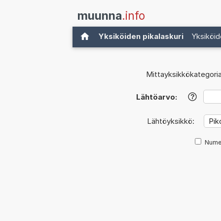
muunna
.info
Yksiköiden pikalaskuri
Yksiköid
Mittayksikkökategoria
Lähtöarvo:
?
Lähtöyksikkö:
Nume