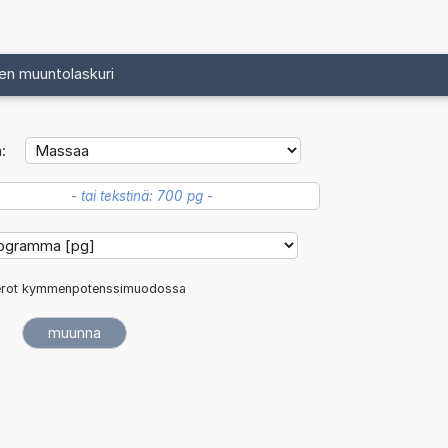
en muuntolaskuri
:
rot kymmenpotenssimuodossa