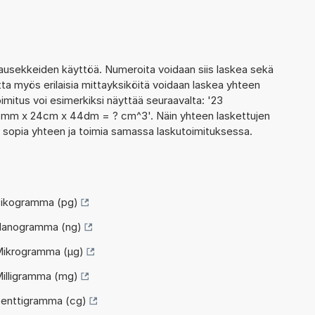
usekkeiden käyttöä. Numeroita voidaan siis laskea sekä
ta myös erilaisia mittayksiköitä voidaan laskea yhteen
itus voi esimerkiksi näyttää seuraavalta: '23
4mm x 24cm x 44dm = ? cm^3'. Näin yhteen laskettujen
ti sopia yhteen ja toimia samassa laskutoimituksessa.
Pikogramma (pg)
Nanogramma (ng)
Mikrogramma (µg)
illigramma (mg)
Senttigramma (cg)