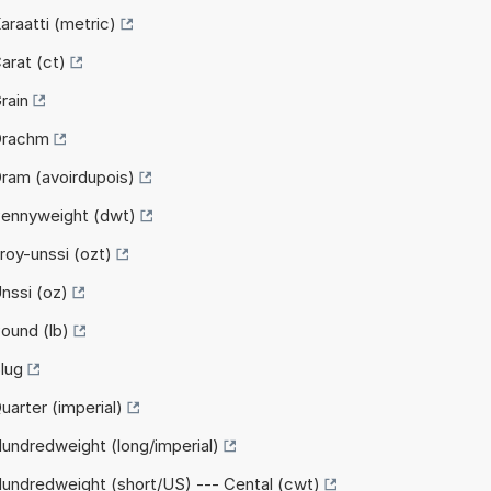
araatti (metric)
arat (ct)
rain
Drachm
ram (avoirdupois)
Pennyweight (dwt)
roy-unssi (ozt)
nssi (oz)
ound (lb)
lug
arter (imperial)
undredweight (long/imperial)
undredweight (short/US) --- Cental (cwt)