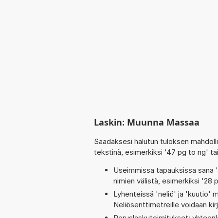
Laskin: Muunna Massaa
Saadaksesi halutun tuloksen mahdoll
tekstinä, esimerkiksi '47 pg to ng' ta
Useimmissa tapauksissa sana 'to
nimien välistä, esimerkiksi '28 p
Lyhenteissä 'neliö' ja 'kuutio' me
Neliösenttimetreille voidaan ki
Peruslaskutoimitukset: yhteenlas