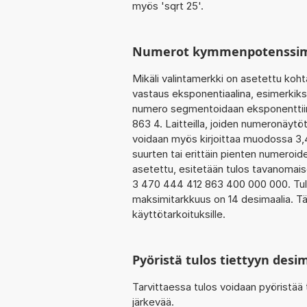
myös 'sqrt 25'.
Numerot kymmenpotenssi
Mikäli valintamerkki on asetettu k
vastaus eksponentiaalina, esimerkik
numero segmentoidaan eksponenttiin,
863 4. Laitteilla, joiden numeronäytöt
voidaan myös kirjoittaa muodossa 3,
suurten tai erittäin pienten numeroid
asetettu, esitetään tulos tavanomaisel
3 470 444 412 863 400 000 000. Tul
maksimitarkkuus on 14 desimaalia. Täm
käyttötarkoituksille.
Pyöristä tulos tiettyyn des
Tarvittaessa tulos voidaan pyöristää
järkevää.