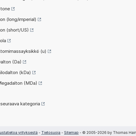
Stone
on (long/imperial)
on (short/US)
ola
Atomimassayksikkö (u)
alton (Da)
ilodalton (kDa)
Megadalton (MDa)
seuraava kategoria
ustatietoa yrityksestä
-
Tietosuoja
-
Sitemap
- © 2005-2026 by Thomas Hai