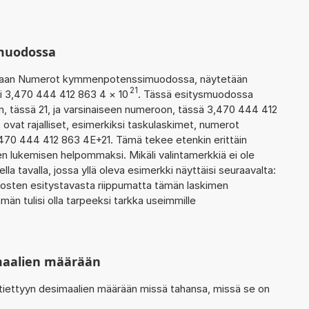
muodossa
ohtaan Numerot kymmenpotenssimuodossa, näytetään
21
si 3,470 444 412 863 4
×
10
. Tässä esitysmuodossa
 tässä 21, ja varsinaiseen numeroon, tässä 3,470 444 412
 ovat rajalliset, esimerkiksi taskulaskimet, numerot
470 444 412 863 4E+21. Tämä tekee etenkin erittäin
en lukemisen helpommaksi. Mikäli valintamerkkiä ei ole
la tavalla, jossa yllä oleva esimerkki näyttäisi seuraavalta:
osten esitystavasta riippumatta tämän laskimen
än tulisi olla tarpeeksi tarkka useimmille
imaalien määrään
 tiettyyn desimaalien määrään missä tahansa, missä se on