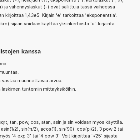
 (π) ja vähennyslaskut (-) ovat sallittuja tässä vaiheessa
n kirjoittaa 1,43e5. Kirjain 'e' tarkoittaa 'eksponenttia'.
kro) sijaan voidaan käyttää yksinkertaista 'u'-kirjainta,
listojen kanssa
ria.
 muuntaa.
ka vastaa muunnettavaa arvoa.
 laskimen tuntemiin mittayksiköihin.
qrt, tan, pow, cos, atan, asin ja sin voidaan myös käyttää.
asin(1/2), sin(π/2), acos(1), sin(90), cos(pi/2), 3 pow 2 tai
 myös '4 exp 3' tai '4 pow 3'. Voit kirjoittaa '√25' sijasta