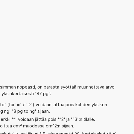
isimman nopeasti, on parasta syöttää muunnettava arvo
i yksinkertaisesti '87 pg':
' (tai '=' / '->') voidaan jättää pois kahden yksikön
g ng' '8 pg to ng' sijaan.
rkki '^' voidaan jättää pois '^2' ja '^3':n tilalle.
rjoittaa cm² muodossa cm^2:n sijaan.
kut (+), neliöjuuri (√), eksponentti (^), kertolaskut (*, x),