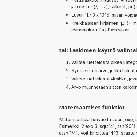
jakolaskut (/, :, ÷), sulkeet, pi
Luvun '1,43 x 10^5' sijaan voidaa
Kreikkalaisen kirjaimen 'µ' (= mi
esimerkiksi uPa µPa:n sijaan.
tai: Laskimen käyttö valinta
Valitse luettelosta oikea katego
Syötä sitten arvo, jonka haluat
Valitse luettelosta yksikkö, jo
Arvo muunnetaan sitten kaikkiin
Matemaattiset funktiot
Matemaattisia funktioita acos, exp, s
Esimerkki: 2 exp 3, sqrt(4), tan(90°), 
atan(1/4). Voit kirjoittaa '4^3' sijasta