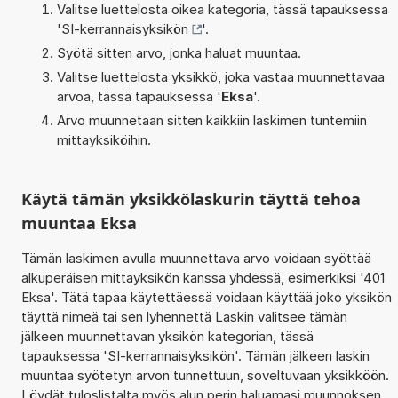
Valitse luettelosta oikea kategoria, tässä tapauksessa
'
SI-kerrannaisyksikön
'.
Syötä sitten arvo, jonka haluat muuntaa.
Valitse luettelosta yksikkö, joka vastaa muunnettavaa
arvoa, tässä tapauksessa '
Eksa
'.
Arvo muunnetaan sitten kaikkiin laskimen tuntemiin
mittayksiköihin.
Käytä tämän yksikkölaskurin täyttä tehoa
muuntaa Eksa
Tämän laskimen avulla muunnettava arvo voidaan syöttää
alkuperäisen mittayksikön kanssa yhdessä, esimerkiksi '401
Eksa'. Tätä tapaa käytettäessä voidaan käyttää joko yksikön
täyttä nimeä tai sen lyhennettä Laskin valitsee tämän
jälkeen muunnettavan yksikön kategorian, tässä
tapauksessa 'SI-kerrannaisyksikön'. Tämän jälkeen laskin
muuntaa syötetyn arvon tunnettuun, soveltuvaan yksikköön.
Löydät tuloslistalta myös alun perin haluamasi muunnoksen.