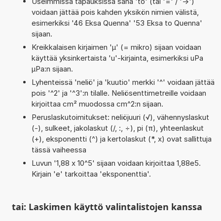
Useimmissa tapauksissa sana 'to' (tai '=' / '->')
voidaan jättää pois kahden yksikön nimien välistä,
esimerkiksi '46 Eksa Quenna' '53 Eksa to Quenna'
sijaan.
Kreikkalaisen kirjaimen 'µ' (= mikro) sijaan voidaan
käyttää yksinkertaista 'u'-kirjainta, esimerkiksi uPa
µPa:n sijaan.
Lyhenteissä 'neliö' ja 'kuutio' merkki '^' voidaan jättää
pois '^2' ja '^3':n tilalle. Neliösenttimetreille voidaan
kirjoittaa cm² muodossa cm^2:n sijaan.
Peruslaskutoimitukset: neliöjuuri (√), vähennyslaskut
(-), sulkeet, jakolaskut (/, :, ÷), pi (π), yhteenlaskut
(+), eksponentti (^) ja kertolaskut (*, x) ovat sallittuja
tässä vaiheessa
Luvun '1,88 x 10^5' sijaan voidaan kirjoittaa 1,88e5.
Kirjain 'e' tarkoittaa 'eksponenttia'.
tai: Laskimen käyttö valintalistojen kanssa