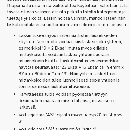
Riippumatta siitä, mitä vaihtoehtoa käytetään, vältetään tällä
tavalla oikean valinnan etsintä pitkältä listalta kategorioita ja
tuettuja yksiköitä. Laskin hoitaa valinnan, mahdollistaen näin
laskutoimituksen suorittamisen vain sekunnin murto-osassa.
Laskin tukee myös matemaattisten lausekkeiden
käyttöä. Numeroita voidaan siis laskea sekä yhteen,
esimerkiksi '9 * 2 Eksa', mutta myös erilaisia
mittayksiköitä voidaan laskea yhteen suoraan
muunnoksen kautta. Laskutoimitus voi esimerkiksi
näyttää seuraavalta: '23 Eksa + 16 Eksa' tai '94mm x
87cm x 80dm = ? cm^3'. Näin yhteen laskettujen
mittayksiköiden tulee luonnollisesti sopia yhteen ja
toimia samassa laskutoimituksessa.
Tarvittaessa tulos voidaan pyöristää tiettyyn
desimaalien määrään missä tahansa, missä se on
järkevää.
Voit kirjoittaa '4^3' sijasta myös '4 exp 3' tai '4 pow
3'.
Voit kirjoittaa '√4' sijasta myös 'sqrt 4'.