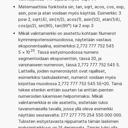
Matemaattisia funktioita sin, tan, sqrt, acos, cos, exp,
asin, pow ja atan voidaan myös käyttää. Esimerkki: 3
pow 2, sqrt(4), sin(π/2), acos(1), asin(1/2), atan(1/4),
cos(pi/2), sin(90), tan(90°) tai 2 exp 3
Mikäli valintamerkki on asetettu kohtaan Numerot
kymmenpotenssimuodossa, näytetään vastaus
eksponentiaalina, esimerkiksi 2,772 777 752 545
20
5
×
10
. Tässä esitysmuodossa numero
segmentoidaan eksponenttiin, tässä 20, ja
varsinaiseen numeroon, tässä 2,772 777 752 545 5.
Laitteilla, joiden numeronäytöt ovat rajalliset,
esimerkiksi taskulaskimet, numerot voidaan myös
kirjoittaa muodossa 2,772 777 752 545 5E+20. Tämä
tekee etenkin erittäin suurten tai erittäin pienten
numeroiden lukemisen helpommaksi. Mikäli
valintamerkkiä ei ole asetettu, esitetään tulos
tavanomaisella tavalla, jossa yllä oleva esimerkki
näyttäisi seuraavalta: 277 277 775 254 550 000 000.
Tulosten esitystavasta riippumatta tämän laskimen
maksimitarkkuus on 14 desimaalia. Tämän tulisi olla