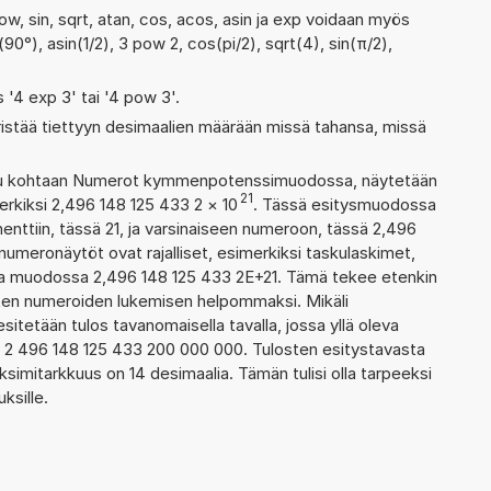
ow, sin, sqrt, atan, cos, acos, asin ja exp voidaan myös
90°), asin(1/2), 3 pow 2, cos(pi/2), sqrt(4), sin(π/2),
s '4 exp 3' tai '4 pow 3'.
ristää tiettyyn desimaalien määrään missä tahansa, missä
ettu kohtaan Numerot kymmenpotenssimuodossa, näytetään
21
erkiksi 2,496 148 125 433 2
×
10
. Tässä esitysmuodossa
ttiin, tässä 21, ja varsinaiseen numeroon, tässä 2,496
n numeronäytöt ovat rajalliset, esimerkiksi taskulaskimet,
aa muodossa 2,496 148 125 433 2E+21. Tämä tekee etenkin
ienten numeroiden lukemisen helpommaksi. Mikäli
esitetään tulos tavanomaisella tavalla, jossa yllä oleva
a: 2 496 148 125 433 200 000 000. Tulosten esitystavasta
imitarkkuus on 14 desimaalia. Tämän tulisi olla tarpeeksi
ksille.