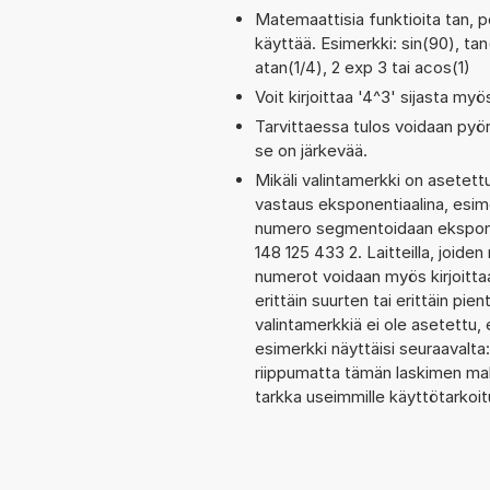
Matemaattisia funktioita tan, p
käyttää. Esimerkki: sin(90), tan(
atan(1/4), 2 exp 3 tai acos(1)
Voit kirjoittaa '4^3' sijasta myö
Tarvittaessa tulos voidaan pyö
se on järkevää.
Mikäli valintamerkki on aset
vastaus eksponentiaalina, esim
numero segmentoidaan eksponen
148 125 433 2. Laitteilla, joide
numerot voidaan myös kirjoitt
erittäin suurten tai erittäin p
valintamerkkiä ei ole asetettu, 
esimerkki näyttäisi seuraavalt
riippumatta tämän laskimen maks
tarkka useimmille käyttötarkoitu