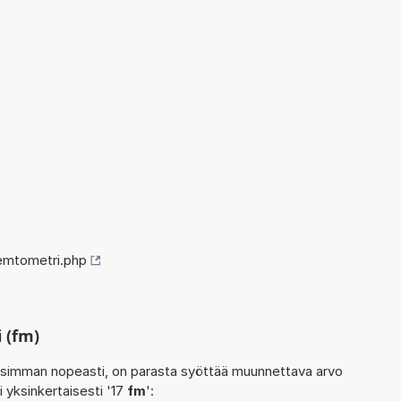
emtometri.php
 (fm)
isimman nopeasti, on parasta syöttää muunnettava arvo
i yksinkertaisesti '17
fm
':