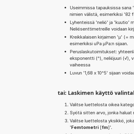
Useimmissa tapauksissa sana 'to
nimien välistä, esimerkiksi '82 
Lyhenteissä 'neliö' ja 'kuutio' me
Neliösenttimetreille voidaan ki
Kreikkalaisen kirjaimen 'µ' (= mi
esimerkiksi uPa µPa:n sijaan.
Peruslaskutoimitukset: yhteenlask
eksponentti (^), neliöjuuri (√), 
vaiheessa
Luvun '1,68 x 10^5' sijaan voidaa
tai: Laskimen käyttö valinta
Valitse luettelosta oikea kateg
Syötä sitten arvo, jonka haluat
Valitse luettelosta yksikkö, j
'
Femtometri
[
fm
]'.