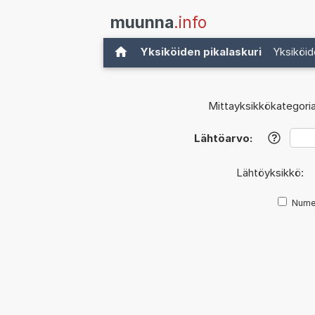
muunna
.info
Yksiköiden pikalaskuri
Yksiköid
Mittayksikkökategoria
Lähtöarvo:
?
Lähtöyksikkö:
Nume