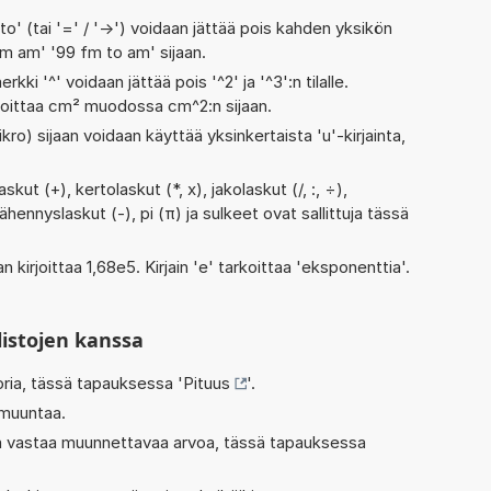
' (tai '=' / '->') voidaan jättää pois kahden yksikön
fm am' '99 fm to am' sijaan.
rkki '^' voidaan jättää pois '^2' ja '^3':n tilalle.
rjoittaa cm² muodossa cm^2:n sijaan.
kro) sijaan voidaan käyttää yksinkertaista 'u'-kirjainta,
ut (+), kertolaskut (*, x), jakolaskut (/, :, ÷),
vähennyslaskut (-), pi (π) ja sulkeet ovat sallittuja tässä
n kirjoittaa 1,68e5. Kirjain 'e' tarkoittaa 'eksponenttia'.
listojen kanssa
oria, tässä tapauksessa '
Pituus
'.
 muuntaa.
oka vastaa muunnettavaa arvoa, tässä tapauksessa