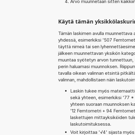
Arvo muunnetaan sitten kaikkiin
Käytä tämän yksikkölaskur
Tämän laskimen avulla muunnettava a
yhdessä, esimerkiksi '507 Femtometr
täyttä nimeä tai sen lyhennettäesimer
jälkeen muunnettavan yksikön kategor
muuntaa syötetyn arvon tunnettuun, s
perin haluamasi muunnoksen. Riippumat
tavalla oikean valinnan etsintä pitkältä
valinnan, mahdollistaen näin laskuto
Laskin tukee myös matemaattis
sekä yhteen, esimerkiksi '77 * 
yhteen suoraan muunnoksen kaut
'12 Femtometri + 94 Femtometr
laskettujen mittayksiköiden tul
laskutoimituksessa.
Voit kirjoittaa '√4' sijasta myös