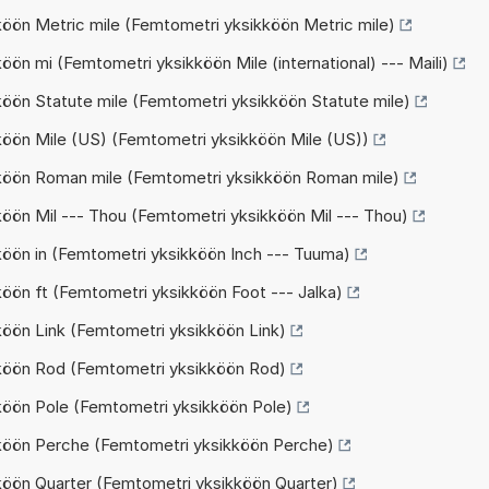
köön Metric mile (Femtometri yksikköön Metric mile)
ön mi (Femtometri yksikköön Mile (international) --- Maili)
köön Statute mile (Femtometri yksikköön Statute mile)
köön Mile (US) (Femtometri yksikköön Mile (US))
kköön Roman mile (Femtometri yksikköön Roman mile)
öön Mil --- Thou (Femtometri yksikköön Mil --- Thou)
köön in (Femtometri yksikköön Inch --- Tuuma)
öön ft (Femtometri yksikköön Foot --- Jalka)
köön Link (Femtometri yksikköön Link)
kköön Rod (Femtometri yksikköön Rod)
köön Pole (Femtometri yksikköön Pole)
kköön Perche (Femtometri yksikköön Perche)
köön Quarter (Femtometri yksikköön Quarter)