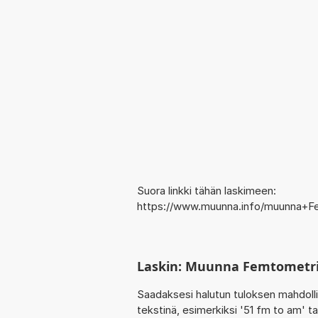
Suora linkki tähän laskimeen:
https://www.muunna.info/muunna+F
Laskin: Muunna Femtometri
Saadaksesi halutun tuloksen mahdoll
tekstinä, esimerkiksi '51 fm to am' ta