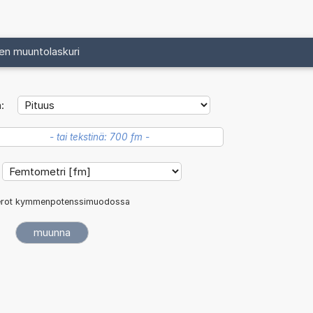
en muuntolaskuri
:
rot kymmenpotenssimuodossa