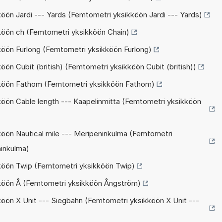
öön Jardi --- Yards (Femtometri yksikköön Jardi --- Yards)
köön ch (Femtometri yksikköön Chain)
köön Furlong (Femtometri yksikköön Furlong)
ön Cubit (british) (Femtometri yksikköön Cubit (british))
kköön Fathom (Femtometri yksikköön Fathom)
köön Cable length --- Kaapelinmitta (Femtometri yksikköön
köön Nautical mile --- Meripeninkulma (Femtometri
ninkulma)
köön Twip (Femtometri yksikköön Twip)
kköön Å (Femtometri yksikköön Ångström)
öön X Unit --- Siegbahn (Femtometri yksikköön X Unit ---