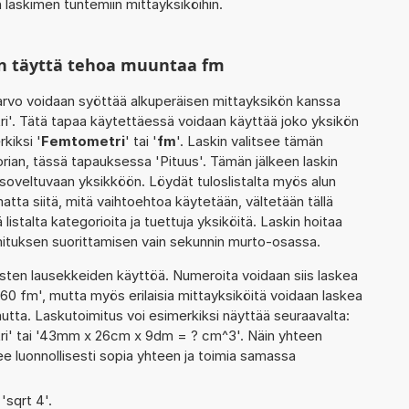
 laskimen tuntemiin mittayksiköihin.
in täyttä tehoa muuntaa fm
rvo voidaan syöttää alkuperäisen mittayksikön kanssa
i'. Tätä tapaa käytettäessä voidaan käyttää joko yksikön
kiksi '
Femtometri
' tai '
fm
'. Laskin valitsee tämän
ian, tässä tapauksessa 'Pituus'. Tämän jälkeen laskin
oveltuvaan yksikköön. Löydät tuloslistalta myös alun
ta siitä, mitä vaihtoehtoa käytetään, vältetään tällä
 listalta kategorioita ja tuettuja yksiköitä. Laskin hoitaa
imituksen suorittamisen vain sekunnin murto-osassa.
ten lausekkeiden käyttöä. Numeroita voidaan siis laskea
60 fm', mutta myös erilaisia mittayksiköitä voidaan laskea
ta. Laskutoimitus voi esimerkiksi näyttää seuraavalta:
i' tai '43mm x 26cm x 9dm = ? cm^3'. Näin yhteen
ee luonnollisesti sopia yhteen ja toimia samassa
 'sqrt 4'.