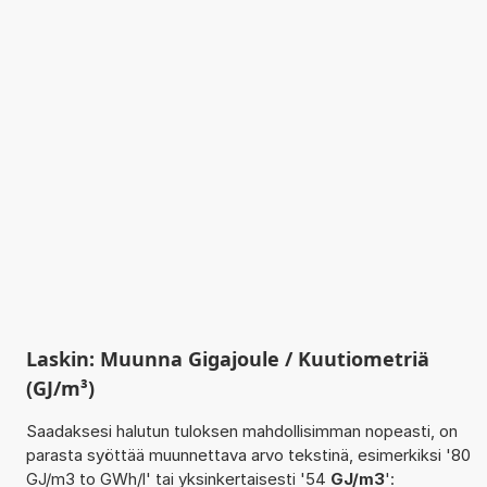
Laskin: Muunna Gigajoule / Kuutiometriä
(GJ/m³)
Saadaksesi halutun tuloksen mahdollisimman nopeasti, on
parasta syöttää muunnettava arvo tekstinä, esimerkiksi '80
GJ/m3 to GWh/l' tai yksinkertaisesti '54
GJ/m3
':