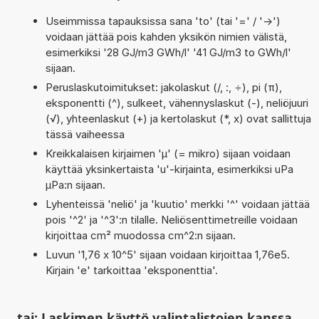
Useimmissa tapauksissa sana 'to' (tai '=' / '->')
voidaan jättää pois kahden yksikön nimien välistä,
esimerkiksi '28 GJ/m3 GWh/l' '41 GJ/m3 to GWh/l'
sijaan.
Peruslaskutoimitukset: jakolaskut (/, :, ÷), pi (π),
eksponentti (^), sulkeet, vähennyslaskut (-), neliöjuuri
(√), yhteenlaskut (+) ja kertolaskut (*, x) ovat sallittuja
tässä vaiheessa
Kreikkalaisen kirjaimen 'µ' (= mikro) sijaan voidaan
käyttää yksinkertaista 'u'-kirjainta, esimerkiksi uPa
µPa:n sijaan.
Lyhenteissä 'neliö' ja 'kuutio' merkki '^' voidaan jättää
pois '^2' ja '^3':n tilalle. Neliösenttimetreille voidaan
kirjoittaa cm² muodossa cm^2:n sijaan.
Luvun '1,76 x 10^5' sijaan voidaan kirjoittaa 1,76e5.
Kirjain 'e' tarkoittaa 'eksponenttia'.
tai: Laskimen käyttö valintalistojen kanssa