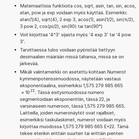
Matemaattisia funktioita cos, sqrt, asin, tan, sin, acos,
atan, pow ja exp voidaan myös käyttää. Esimerkki:
atan(1/4), sqrt(4), 2 exp 3, acos(1), asin(1/2), sin(π/2),
3 pow 2, cos(pi/2), sin(90) tai tan(90°)
Voit kirjoittaa '4^3' sijasta myös '4 exp 3' tai '4 pow
3'.
Tarvittaessa tulos voidaan pyöristää tiettyyn
desimaalien määrään missä tahansa, missä se on
järkevää.
Mikäli valintamerkki on asetettu kohtaan Numerot
kymmenpotenssimuodossa, näytetään vastaus
eksponentiaalina, esimerkiksi 1,575 279 985 665
22
×
10
. Tässä esitysmuodossa numero
segmentoidaan eksponenttiin, tässä 22, ja
varsinaiseen numeroon, tässä 1,575 279 985 665.
Laitteilla, joiden numeronäytöt ovat rajalliset,
esimerkiksi taskulaskimet, numerot voidaan myös
kirjoittaa muodossa 1,575 279 985 665 E+22. Tämä
tekee etenkin erittäin suurten tai erittäin pienten