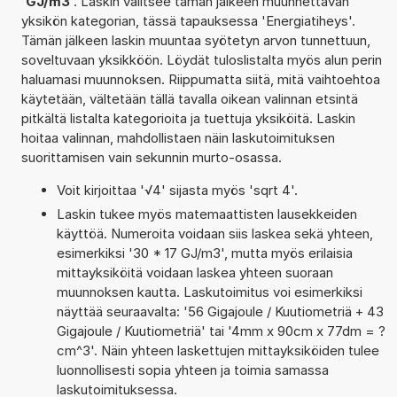
'
GJ/m3
'. Laskin valitsee tämän jälkeen muunnettavan
yksikön kategorian, tässä tapauksessa 'Energiatiheys'.
Tämän jälkeen laskin muuntaa syötetyn arvon tunnettuun,
soveltuvaan yksikköön. Löydät tuloslistalta myös alun perin
haluamasi muunnoksen. Riippumatta siitä, mitä vaihtoehtoa
käytetään, vältetään tällä tavalla oikean valinnan etsintä
pitkältä listalta kategorioita ja tuettuja yksiköitä. Laskin
hoitaa valinnan, mahdollistaen näin laskutoimituksen
suorittamisen vain sekunnin murto-osassa.
Voit kirjoittaa '√4' sijasta myös 'sqrt 4'.
Laskin tukee myös matemaattisten lausekkeiden
käyttöä. Numeroita voidaan siis laskea sekä yhteen,
esimerkiksi '30 * 17 GJ/m3', mutta myös erilaisia
mittayksiköitä voidaan laskea yhteen suoraan
muunnoksen kautta. Laskutoimitus voi esimerkiksi
näyttää seuraavalta: '56 Gigajoule / Kuutiometriä + 43
Gigajoule / Kuutiometriä' tai '4mm x 90cm x 77dm = ?
cm^3'. Näin yhteen laskettujen mittayksiköiden tulee
luonnollisesti sopia yhteen ja toimia samassa
laskutoimituksessa.