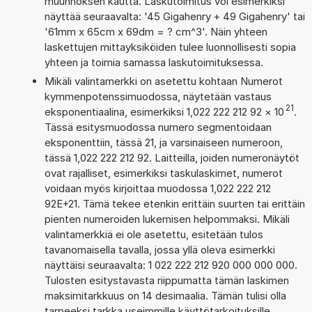
muunnoksen kautta. Laskutoimitus voi esimerkiksi
näyttää seuraavalta: '45 Gigahenry + 49 Gigahenry' tai
'61mm x 65cm x 69dm = ? cm^3'. Näin yhteen
laskettujen mittayksiköiden tulee luonnollisesti sopia
yhteen ja toimia samassa laskutoimituksessa.
Mikäli valintamerkki on asetettu kohtaan Numerot
kymmenpotenssimuodossa, näytetään vastaus
21
eksponentiaalina, esimerkiksi 1,022 222 212 92
×
10
.
Tässä esitysmuodossa numero segmentoidaan
eksponenttiin, tässä 21, ja varsinaiseen numeroon,
tässä 1,022 222 212 92. Laitteilla, joiden numeronäytöt
ovat rajalliset, esimerkiksi taskulaskimet, numerot
voidaan myös kirjoittaa muodossa 1,022 222 212
92E+21. Tämä tekee etenkin erittäin suurten tai erittäin
pienten numeroiden lukemisen helpommaksi. Mikäli
valintamerkkiä ei ole asetettu, esitetään tulos
tavanomaisella tavalla, jossa yllä oleva esimerkki
näyttäisi seuraavalta: 1 022 222 212 920 000 000 000.
Tulosten esitystavasta riippumatta tämän laskimen
maksimitarkkuus on 14 desimaalia. Tämän tulisi olla
tarpeeksi tarkka useimmille käyttötarkoituksille.