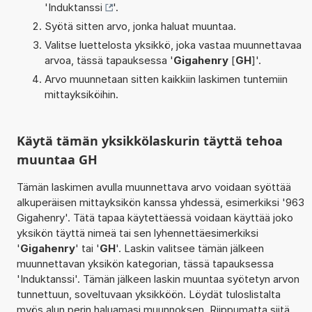
'
Induktanssi
'.
Syötä sitten arvo, jonka haluat muuntaa.
Valitse luettelosta yksikkö, joka vastaa muunnettavaa
arvoa, tässä tapauksessa '
Gigahenry
[
GH
]'.
Arvo muunnetaan sitten kaikkiin laskimen tuntemiin
mittayksiköihin.
Käytä tämän yksikkölaskurin täyttä tehoa
muuntaa GH
Tämän laskimen avulla muunnettava arvo voidaan syöttää
alkuperäisen mittayksikön kanssa yhdessä, esimerkiksi '963
Gigahenry'. Tätä tapaa käytettäessä voidaan käyttää joko
yksikön täyttä nimeä tai sen lyhennettäesimerkiksi
'
Gigahenry
' tai '
GH
'. Laskin valitsee tämän jälkeen
muunnettavan yksikön kategorian, tässä tapauksessa
'Induktanssi'. Tämän jälkeen laskin muuntaa syötetyn arvon
tunnettuun, soveltuvaan yksikköön. Löydät tuloslistalta
myös alun perin haluamasi muunnoksen. Riippumatta siitä,