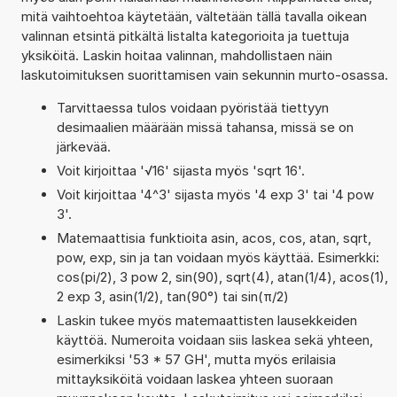
mitä vaihtoehtoa käytetään, vältetään tällä tavalla oikean
valinnan etsintä pitkältä listalta kategorioita ja tuettuja
yksiköitä. Laskin hoitaa valinnan, mahdollistaen näin
laskutoimituksen suorittamisen vain sekunnin murto-osassa.
Tarvittaessa tulos voidaan pyöristää tiettyyn
desimaalien määrään missä tahansa, missä se on
järkevää.
Voit kirjoittaa '√16' sijasta myös 'sqrt 16'.
Voit kirjoittaa '4^3' sijasta myös '4 exp 3' tai '4 pow
3'.
Matemaattisia funktioita asin, acos, cos, atan, sqrt,
pow, exp, sin ja tan voidaan myös käyttää. Esimerkki:
cos(pi/2), 3 pow 2, sin(90), sqrt(4), atan(1/4), acos(1),
2 exp 3, asin(1/2), tan(90°) tai sin(π/2)
Laskin tukee myös matemaattisten lausekkeiden
käyttöä. Numeroita voidaan siis laskea sekä yhteen,
esimerkiksi '53 * 57 GH', mutta myös erilaisia
mittayksiköitä voidaan laskea yhteen suoraan