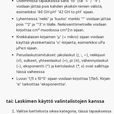
Useimmissa tapauksissa sana 'to' (tai '=' / '->')
voidaan jättää pois kahden yksikön nimien välistä,
esimerkiksi '46 GH pH' '42 GH to pH' sijaan.
Lyhenteissä 'neliö' ja 'kuutio' merkki '^' voidaan jättää
pois '^2' ja '^3':n tilalle. Neliösenttimetreille voidaan
kirjoittaa cm² muodossa cm^2:n sijaan.
Kreikkalaisen kirjaimen 'µ' (= mikro) sijaan voidaan
käyttää yksinkertaista 'u'-kirjainta, esimerkiksi uPa
µPa:n sijaan.
Peruslaskutoimitukset: jakolaskut (/, :, ÷), neliöjuuri
(√), sulkeet, yhteenlaskut (+), pi (π), vähennyslaskut
(-), eksponentti (^) ja kertolaskut (*, x) ovat sallittuja
tässä vaiheessa
Luvun '1,11 x 10^5' sijaan voidaan kirjoittaa 1,11e5. Kirjain
'e' tarkoittaa 'eksponenttia'.
tai: Laskimen käyttö valintalistojen kanssa
Valitse luettelosta oikea kategoria, tässä tapauksessa