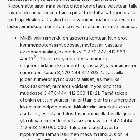
Riippumatta siitä, mitä vaihtoehtoa käytetään, vältetään tällä
tavalla oikean valinnan etsintä pitkältä listalta kategorioita ja
tuettuja yksiköitä. Laskin hoitaa valinnan, mahdollistaen näin
laskutoimituksen suorittamisen vain sekunnin murto-osassa.
Mikäli valintamerkki on asetettu kohtaan Numerot
kymmenpotenssimuodossa, näytetään vastaus
eksponentiaalina, esimerkiksi 3,470 444 412 863
21
4
×
10
. Tässä esitysmuodossa numero
segmentoidaan eksponenttiin, tässä 21, ja varsinaiseen
numeroon, tässä 3,470 444 412 863 4. Laitteilla,
joiden numeronäytöt ovat rajalliset, esimerkiksi
taskulaskimet, numerot voidaan myös kirjoittaa
muodossa 3,470 444 412 863 4E+21. Tämä tekee
etenkin erittäin suurten tai erittäin pienten numeroiden
lukemisen helpommaksi. Mikäli valintamerkkiä ei ole
asetettu, esitetään tulos tavanomaisella tavalla, jossa
yllä oleva esimerkki näyttäisi seuraavalta: 3 470 444
412 863 400 000 000. Tulosten esitystavasta
riippumatta tämän laskimen maksimitarkkuus on 14