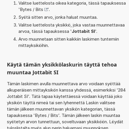
Valitse luettelosta oikea kategoria, tässä tapauksessa
'
Bytes / Bits
'.
Syötä sitten arvo, jonka haluat muuntaa.
Valitse luettelosta yksikkö, joka vastaa muunnettavaa
arvoa, tässä tapauksessa '
Jottabit SI
'.
Arvo muunnetaan sitten kaikkiin laskimen tuntemiin
mittayksiköihin.
Käytä tämän yksikkölaskurin täyttä tehoa
muuntaa Jottabit SI
Tämän laskimen avulla muunnettava arvo voidaan syöttää
alkuperäisen mittayksikön kanssa yhdessä, esimerkiksi '284
Jottabit SI'. Tätä tapaa käytettäessä voidaan käyttää joko
yksikön täyttä nimeä tai sen lyhennettä Laskin valitsee
tämän jälkeen muunnettavan yksikön kategorian, tässä
tapauksessa 'Bytes / Bits'. Tämän jälkeen laskin muuntaa
syötetyn arvon tunnettuun, soveltuvaan yksikköön. Löydät
tuloslistalta myös alun perin haluamasi muunnoksen.