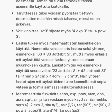
desimaalia. Tämän tulisi olla tarpeeksi tarkka
useimmille käyttötarkoituksille.
Tarvittaessa tulos voidaan pyöristää tiettyyn
desimaalien määrään missä tahansa, missä se on
järkevää.
Voit kirjoittaa '4^3' sijasta myös '4 exp 3' tai '4 pow
3'.
Laskin tukee myös matemaattisten lausekkeiden
käyttöä. Numeroita voidaan siis laskea sekä yhteen,
esimerkiksi '63 * 83 Jottabit SI', mutta myös erilaisia
mittayksiköitä voidaan laskea yhteen suoraan
muunnoksen kautta. Laskutoimitus voi esimerkiksi
näyttää seuraavalta: '23 Jottabit SI + 43 Jottabit SI'
tai '4mm x 24cm x 44dm = ? cm^3'. Näin yhteen
laskettujen mittayksiköiden tulee luonnollisesti sopia
yhteen ja toimia samassa laskutoimituksessa.
Matemaattisia funktioita acos, exp, pow, atan, cos,
asin, sqrt, sin ja tan voidaan myös käyttää. Esimerkki:
sqrt(4), 2 exp 3, sin(π/2), asin(1/2), tan(90°), sin(90), 3
pow 2, acos(1), atan(1/4) tai cos(pi/2)