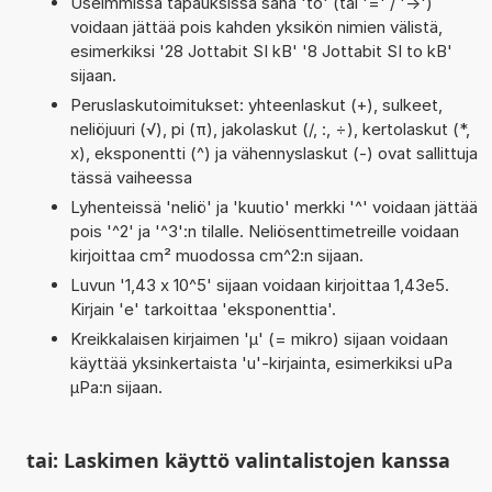
Useimmissa tapauksissa sana 'to' (tai '=' / '->')
voidaan jättää pois kahden yksikön nimien välistä,
esimerkiksi '28 Jottabit SI kB' '8 Jottabit SI to kB'
sijaan.
Peruslaskutoimitukset: yhteenlaskut (+), sulkeet,
neliöjuuri (√), pi (π), jakolaskut (/, :, ÷), kertolaskut (*,
x), eksponentti (^) ja vähennyslaskut (-) ovat sallittuja
tässä vaiheessa
Lyhenteissä 'neliö' ja 'kuutio' merkki '^' voidaan jättää
pois '^2' ja '^3':n tilalle. Neliösenttimetreille voidaan
kirjoittaa cm² muodossa cm^2:n sijaan.
Luvun '1,43 x 10^5' sijaan voidaan kirjoittaa 1,43e5.
Kirjain 'e' tarkoittaa 'eksponenttia'.
Kreikkalaisen kirjaimen 'µ' (= mikro) sijaan voidaan
käyttää yksinkertaista 'u'-kirjainta, esimerkiksi uPa
µPa:n sijaan.
tai: Laskimen käyttö valintalistojen kanssa