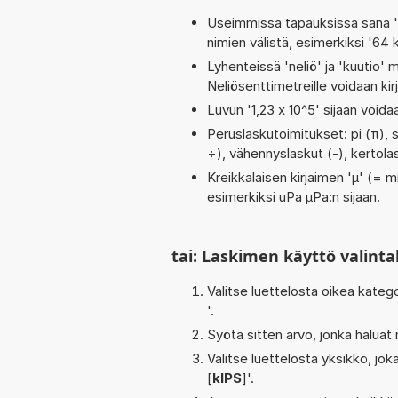
Useimmissa tapauksissa sana 'to
nimien välistä, esimerkiksi '64
Lyhenteissä 'neliö' ja 'kuutio' me
Neliösenttimetreille voidaan ki
Luvun '1,23 x 10^5' sijaan voidaa
Peruslaskutoimitukset: pi (π), s
÷), vähennyslaskut (-), kertolask
Kreikkalaisen kirjaimen 'µ' (= mi
esimerkiksi uPa µPa:n sijaan.
tai: Laskimen käyttö valinta
Valitse luettelosta oikea kateg
'.
Syötä sitten arvo, jonka haluat
Valitse luettelosta yksikkö, j
[
kIPS
]'.