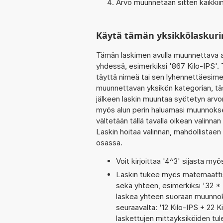
Arvo muunnetaan sitten kaikkiin
Käytä tämän yksikkölaskuri
Tämän laskimen avulla muunnettava a
yhdessä, esimerkiksi '867 Kilo-IPS'.
täyttä nimeä tai sen lyhennettäesimer
muunnettavan yksikön kategorian, tä
jälkeen laskin muuntaa syötetyn arvo
myös alun perin haluamasi muunnoksen
vältetään tällä tavalla oikean valinnan 
Laskin hoitaa valinnan, mahdollistaen
osassa.
Voit kirjoittaa '4^3' sijasta myö
Laskin tukee myös matemaattis
sekä yhteen, esimerkiksi '32 * 
laskea yhteen suoraan muunnoks
seuraavalta: '12 Kilo-IPS + 22
laskettujen mittayksiköiden tul