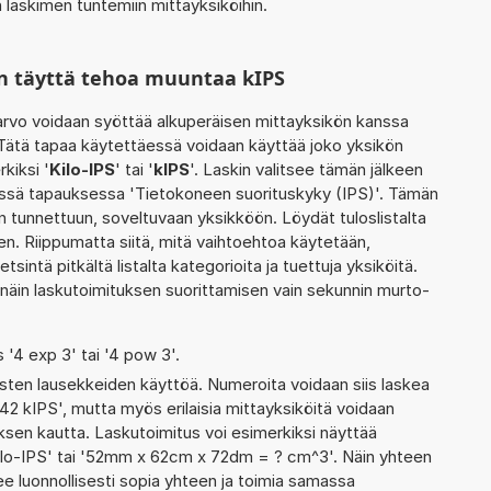
 laskimen tuntemiin mittayksiköihin.
n täyttä tehoa muuntaa kIPS
rvo voidaan syöttää alkuperäisen mittayksikön kanssa
 Tätä tapaa käytettäessä voidaan käyttää joko yksikön
kiksi '
Kilo-IPS
' tai '
kIPS
'. Laskin valitsee tämän jälkeen
ssä tapauksessa 'Tietokoneen suorituskyky (IPS)'. Tämän
n tunnettuun, soveltuvaan yksikköön. Löydät tuloslistalta
. Riippumatta siitä, mitä vaihtoehtoa käytetään,
etsintä pitkältä listalta kategorioita ja tuettuja yksiköitä.
 näin laskutoimituksen suorittamisen vain sekunnin murto-
s '4 exp 3' tai '4 pow 3'.
ten lausekkeiden käyttöä. Numeroita voidaan siis laskea
42 kIPS', mutta myös erilaisia mittayksiköitä voidaan
en kautta. Laskutoimitus voi esimerkiksi näyttää
 Kilo-IPS' tai '52mm x 62cm x 72dm = ? cm^3'. Näin yhteen
ee luonnollisesti sopia yhteen ja toimia samassa