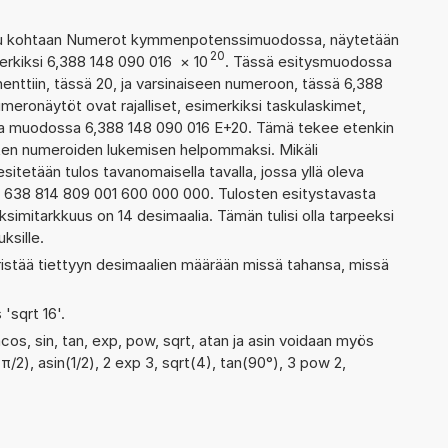
ettu kohtaan Numerot kymmenpotenssimuodossa, näytetään
20
erkiksi 6,388 148 090 016
×
10
. Tässä esitysmuodossa
ttiin, tässä 20, ja varsinaiseen numeroon, tässä 6,388
numeronäytöt ovat rajalliset, esimerkiksi taskulaskimet,
aa muodossa 6,388 148 090 016 E+20. Tämä tekee etenkin
ienten numeroiden lukemisen helpommaksi. Mikäli
esitetään tulos tavanomaisella tavalla, jossa yllä oleva
a: 638 814 809 001 600 000 000. Tulosten esitystavasta
imitarkkuus on 14 desimaalia. Tämän tulisi olla tarpeeksi
ksille.
ristää tiettyyn desimaalien määrään missä tahansa, missä
 'sqrt 16'.
cos, sin, tan, exp, pow, sqrt, atan ja asin voidaan myös
(π/2), asin(1/2), 2 exp 3, sqrt(4), tan(90°), 3 pow 2,