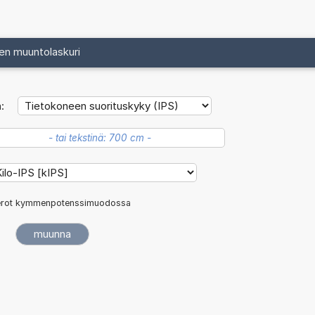
en muuntolaskuri
:
rot kymmenpotenssimuodossa