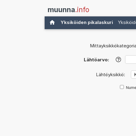
muunna
.info
Yksiköiden pikalaskuri
Yksiköid
Mittayksikkökategoria
Lähtöarvo:
?
Lähtöyksikkö:
Nume