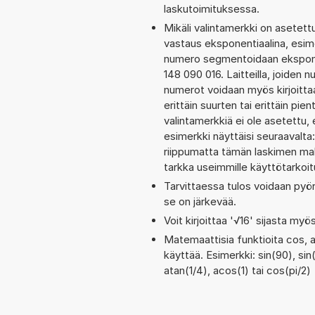
laskutoimituksessa.
Mikäli valintamerkki on aset
vastaus eksponentiaalina, esim
numero segmentoidaan eksponen
148 090 016. Laitteilla, joiden 
numerot voidaan myös kirjoitt
erittäin suurten tai erittäin p
valintamerkkiä ei ole asetettu, 
esimerkki näyttäisi seuraavalt
riippumatta tämän laskimen maks
tarkka useimmille käyttötarkoitu
Tarvittaessa tulos voidaan pyö
se on järkevää.
Voit kirjoittaa '√16' sijasta myös
Matemaattisia funktioita cos, a
käyttää. Esimerkki: sin(90), sin
atan(1/4), acos(1) tai cos(pi/2)