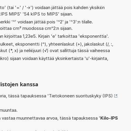
' (tai '=' / '->') voidaan jättää pois kahden yksikön
 kIPS MIPS' '54 kIPS to MIPS' sijaan.
rkki '^' voidaan jättää pois '^2' ja '^3':n tilalle.
rjoittaa cm² muodossa cm^2:n sijaan.
n kirjoittaa 1,23e5. Kirjain 'e' tarkoittaa 'eksponenttia'.
ulkeet, eksponentti (^), yhteenlaskut (+), jakolaskut (/, :,
ut (*, x) ja neliöjuuri (√) ovat sallittuja tässä vaiheessa
kro) sijaan voidaan käyttää yksinkertaista 'u'-kirjainta,
listojen kanssa
oria, tässä tapauksessa '
Tietokoneen suorituskyky (IPS)
 muuntaa.
oka vastaa muunnettavaa arvoa, tässä tapauksessa '
Kilo-IPS