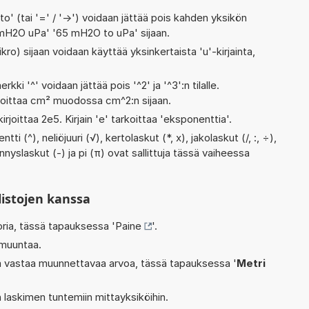
' (tai '=' / '->') voidaan jättää pois kahden yksikön
4 mH2O uPa' '65 mH2O to uPa' sijaan.
kro) sijaan voidaan käyttää yksinkertaista 'u'-kirjainta,
rkki '^' voidaan jättää pois '^2' ja '^3':n tilalle.
rjoittaa cm² muodossa cm^2:n sijaan.
irjoittaa 2e5. Kirjain 'e' tarkoittaa 'eksponenttia'.
i (^), neliöjuuri (√), kertolaskut (*, x), jakolaskut (/, :, ÷),
nyslaskut (-) ja pi (π) ovat sallittuja tässä vaiheessa
listojen kanssa
oria, tässä tapauksessa '
Paine
'.
 muuntaa.
oka vastaa muunnettavaa arvoa, tässä tapauksessa '
Metri
 laskimen tuntemiin mittayksiköihin.