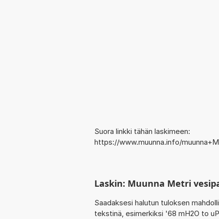
Suora linkki tähän laskimeen:
https://www.muunna.info/muunna+Me
Laskin: Muunna Metri vesip
Saadaksesi halutun tuloksen mahdoll
tekstinä, esimerkiksi '68 mH2O to uPa