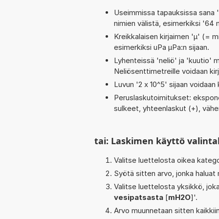
Useimmissa tapauksissa sana 'to
nimien välistä, esimerkiksi '6
Kreikkalaisen kirjaimen 'µ' (= mi
esimerkiksi uPa µPa:n sijaan.
Lyhenteissä 'neliö' ja 'kuutio' me
Neliösenttimetreille voidaan ki
Luvun '2 x 10^5' sijaan voidaan k
Peruslaskutoimitukset: eksponentt
sulkeet, yhteenlaskut (+), vähen
tai: Laskimen käyttö valinta
Valitse luettelosta oikea kateg
Syötä sitten arvo, jonka haluat
Valitse luettelosta yksikkö, j
vesipatsasta
[
mH2O
]'.
Arvo muunnetaan sitten kaikkiin