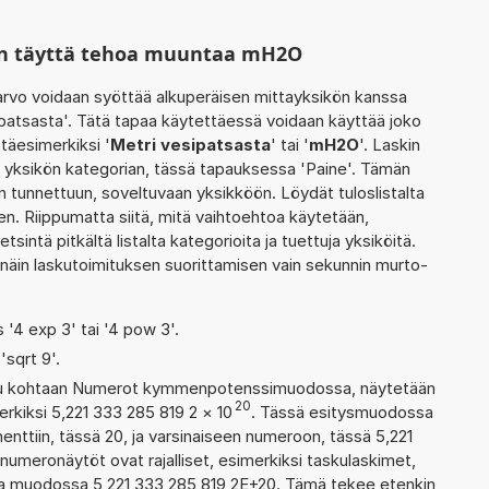
in täyttä tehoa muuntaa mH2O
rvo voidaan syöttää alkuperäisen mittayksikön kanssa
patsasta'. Tätä tapaa käytettäessä voidaan käyttää joko
täesimerkiksi '
Metri vesipatsasta
' tai '
mH2O
'. Laskin
 yksikön kategorian, tässä tapauksessa 'Paine'. Tämän
n tunnettuun, soveltuvaan yksikköön. Löydät tuloslistalta
. Riippumatta siitä, mitä vaihtoehtoa käytetään,
etsintä pitkältä listalta kategorioita ja tuettuja yksiköitä.
 näin laskutoimituksen suorittamisen vain sekunnin murto-
s '4 exp 3' tai '4 pow 3'.
'sqrt 9'.
ettu kohtaan Numerot kymmenpotenssimuodossa, näytetään
20
erkiksi 5,221 333 285 819 2
×
10
. Tässä esitysmuodossa
tiin, tässä 20, ja varsinaiseen numeroon, tässä 5,221
n numeronäytöt ovat rajalliset, esimerkiksi taskulaskimet,
aa muodossa 5,221 333 285 819 2E+20. Tämä tekee etenkin