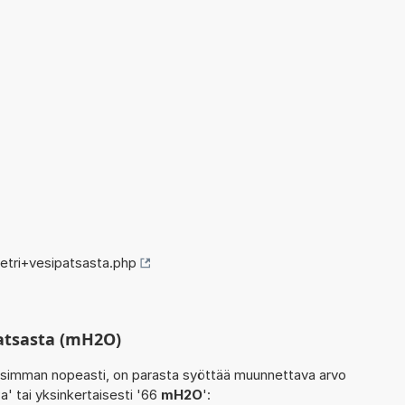
tri+vesipatsasta.php
atsasta (mH2O)
isimman nopeasti, on parasta syöttää muunnettava arvo
' tai yksinkertaisesti '66
mH2O
':