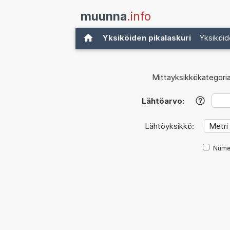
muunna
.info
Yksiköiden pikalaskuri
Yksiköid
Mittayksikkökategoria
Lähtöarvo:
?
Lähtöyksikkö:
Nume