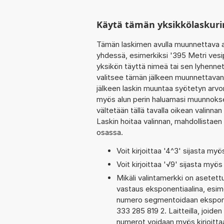
Käytä tämän yksikkölaskur
Tämän laskimen avulla muunnettava a
yhdessä, esimerkiksi '395 Metri vesi
yksikön täyttä nimeä tai sen lyhennet
valitsee tämän jälkeen muunnettavan
jälkeen laskin muuntaa syötetyn arvo
myös alun perin haluamasi muunnoksen
vältetään tällä tavalla oikean valinnan 
Laskin hoitaa valinnan, mahdollistaen
osassa.
Voit kirjoittaa '4^3' sijasta myö
Voit kirjoittaa '√9' sijasta myös 
Mikäli valintamerkki on aset
vastaus eksponentiaalina, esim
numero segmentoidaan eksponent
333 285 819 2. Laitteilla, joide
numerot voidaan myös kirjoitt