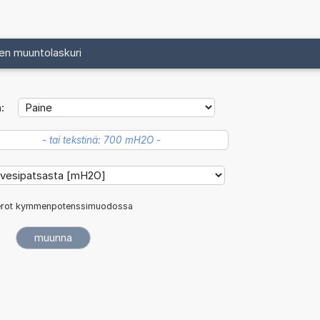
en muuntolaskuri
:
rot kymmenpotenssimuodossa