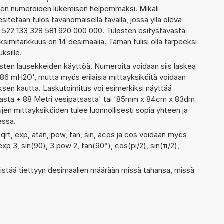
ienten numeroiden lukemisen helpommaksi. Mikäli
esitetään tulos tavanomaisella tavalla, jossa yllä oleva
a: 522 133 328 581 920 000 000. Tulosten esitystavasta
imitarkkuus on 14 desimaalia. Tämän tulisi olla tarpeeksi
ksille.
ten lausekkeiden käyttöä. Numeroita voidaan siis laskea
 86 mH2O', mutta myös erilaisia mittayksiköitä voidaan
en kautta. Laskutoimitus voi esimerkiksi näyttää
tsasta + 88 Metri vesipatsasta' tai '85mm x 84cm x 83dm
jen mittayksiköiden tulee luonnollisesti sopia yhteen ja
essa.
sqrt, exp, atan, pow, tan, sin, acos ja cos voidaan myös
 exp 3, sin(90), 3 pow 2, tan(90°), cos(pi/2), sin(π/2),
ristää tiettyyn desimaalien määrään missä tahansa, missä