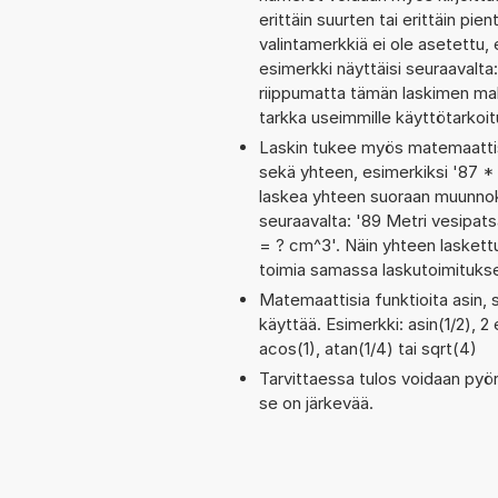
erittäin suurten tai erittäin p
valintamerkkiä ei ole asetettu, 
esimerkki näyttäisi seuraavalt
riippumatta tämän laskimen maks
tarkka useimmille käyttötarkoitu
Laskin tukee myös matemaattis
sekä yhteen, esimerkiksi '87 *
laskea yhteen suoraan muunnoks
seuraavalta: '89 Metri vesipa
= ? cm^3'. Näin yhteen laskettu
toimia samassa laskutoimituks
Matemaattisia funktioita asin, 
käyttää. Esimerkki: asin(1/2), 2
acos(1), atan(1/4) tai sqrt(4)
Tarvittaessa tulos voidaan pyö
se on järkevää.