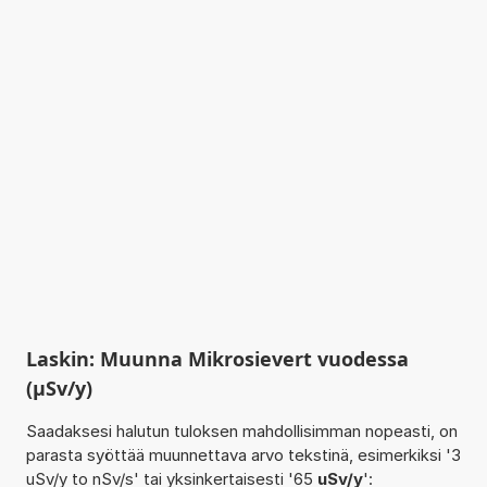
Laskin: Muunna Mikrosievert vuodessa
(µSv/y)
Saadaksesi halutun tuloksen mahdollisimman nopeasti, on
parasta syöttää muunnettava arvo tekstinä, esimerkiksi '3
uSv/y to nSv/s' tai yksinkertaisesti '65
uSv/y
':