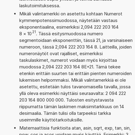
laskutoimituksessa.
Mikäli valintamerkki on asetettu kohtaan Numerot
kymmenpotenssimuodossa, näytetään vastaus
eksponentiaalina, esimerkiksi 2,094 222 203 164
21
8
×
10
. Tässä esitysmuodossa numero
segmentoidaan eksponenttiin, tässä 21, ja varsinaiseen
numeroon, tässä 2,094 222 203 164 8. Laitteilla, joiden
numeronäytöt ovat rajalliset, esimerkiksi
taskulaskimet, numerot voidaan myös kirjoittaa
muodossa 2,094 222 203 164 8E+21. Tämä tekee
etenkin erittäin suurten tai erittäin pienten numeroiden
lukemisen helpommaksi. Mikäli valintamerkkiä ei ole
asetettu, esitetään tulos tavanomaisella tavalla, jossa
yllä oleva esimerkki näyttäisi seuraavalta: 2 094 222
203 164 800 000 000. Tulosten esitystavasta
riippumatta tämän laskimen maksimitarkkuus on 14
desimaalia. Tämän tulisi olla tarpeeksi tarkka
useimmille käyttötarkoituksille.
Matemaattisia funktioita atan, asin, sqrt, exp, tan, sin,
pow, cos ja acos voidaan myös käyttää. Esimerkki: 3