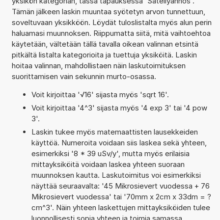
yksikön kategorian, tässä tapauksessa 'Säteilyannos'.
Tämän jälkeen laskin muuntaa syötetyn arvon tunnettuun,
soveltuvaan yksikköön. Löydät tuloslistalta myös alun perin
haluamasi muunnoksen. Riippumatta siitä, mitä vaihtoehtoa
käytetään, vältetään tällä tavalla oikean valinnan etsintä
pitkältä listalta kategorioita ja tuettuja yksiköitä. Laskin
hoitaa valinnan, mahdollistaen näin laskutoimituksen
suorittamisen vain sekunnin murto-osassa.
Voit kirjoittaa '√16' sijasta myös 'sqrt 16'.
Voit kirjoittaa '4^3' sijasta myös '4 exp 3' tai '4 pow
3'.
Laskin tukee myös matemaattisten lausekkeiden
käyttöä. Numeroita voidaan siis laskea sekä yhteen,
esimerkiksi '8 * 39 uSv/y', mutta myös erilaisia
mittayksiköitä voidaan laskea yhteen suoraan
muunnoksen kautta. Laskutoimitus voi esimerkiksi
näyttää seuraavalta: '45 Mikrosievert vuodessa + 76
Mikrosievert vuodessa' tai '70mm x 2cm x 33dm = ?
cm^3'. Näin yhteen laskettujen mittayksiköiden tulee
luonnollisesti sopia yhteen ja toimia samassa