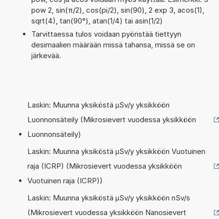
pow 2, sin(π/2), cos(pi/2), sin(90), 2 exp 3, acos(1),
sqrt(4), tan(90°), atan(1/4) tai asin(1/2)
Tarvittaessa tulos voidaan pyöristää tiettyyn
desimaalien määrään missä tahansa, missä se on
järkevää.
Laskin: Muunna yksiköstä µSv/y yksikköön
Luonnonsäteily (Mikrosievert vuodessa yksikköön
Luonnonsäteily)
Laskin: Muunna yksiköstä µSv/y yksikköön Vuotuinen
raja (ICRP) (Mikrosievert vuodessa yksikköön
Vuotuinen raja (ICRP))
Laskin: Muunna yksiköstä µSv/y yksikköön nSv/s
(Mikrosievert vuodessa yksikköön Nanosievert