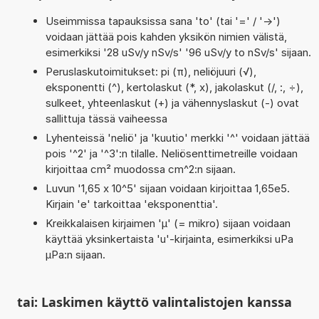
Useimmissa tapauksissa sana 'to' (tai '=' / '->')
voidaan jättää pois kahden yksikön nimien välistä,
esimerkiksi '28 uSv/y nSv/s' '96 uSv/y to nSv/s' sijaan.
Peruslaskutoimitukset: pi (π), neliöjuuri (√),
eksponentti (^), kertolaskut (*, x), jakolaskut (/, :, ÷),
sulkeet, yhteenlaskut (+) ja vähennyslaskut (-) ovat
sallittuja tässä vaiheessa
Lyhenteissä 'neliö' ja 'kuutio' merkki '^' voidaan jättää
pois '^2' ja '^3':n tilalle. Neliösenttimetreille voidaan
kirjoittaa cm² muodossa cm^2:n sijaan.
Luvun '1,65 x 10^5' sijaan voidaan kirjoittaa 1,65e5.
Kirjain 'e' tarkoittaa 'eksponenttia'.
Kreikkalaisen kirjaimen 'µ' (= mikro) sijaan voidaan
käyttää yksinkertaista 'u'-kirjainta, esimerkiksi uPa
µPa:n sijaan.
tai: Laskimen käyttö valintalistojen kanssa