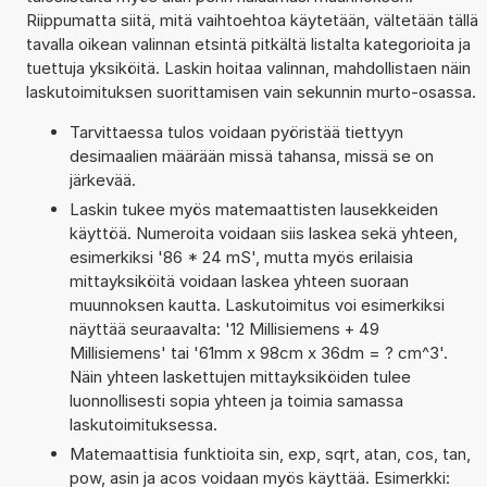
Riippumatta siitä, mitä vaihtoehtoa käytetään, vältetään tällä
tavalla oikean valinnan etsintä pitkältä listalta kategorioita ja
tuettuja yksiköitä. Laskin hoitaa valinnan, mahdollistaen näin
laskutoimituksen suorittamisen vain sekunnin murto-osassa.
Tarvittaessa tulos voidaan pyöristää tiettyyn
desimaalien määrään missä tahansa, missä se on
järkevää.
Laskin tukee myös matemaattisten lausekkeiden
käyttöä. Numeroita voidaan siis laskea sekä yhteen,
esimerkiksi '86 * 24 mS', mutta myös erilaisia
mittayksiköitä voidaan laskea yhteen suoraan
muunnoksen kautta. Laskutoimitus voi esimerkiksi
näyttää seuraavalta: '12 Millisiemens + 49
Millisiemens' tai '61mm x 98cm x 36dm = ? cm^3'.
Näin yhteen laskettujen mittayksiköiden tulee
luonnollisesti sopia yhteen ja toimia samassa
laskutoimituksessa.
Matemaattisia funktioita sin, exp, sqrt, atan, cos, tan,
pow, asin ja acos voidaan myös käyttää. Esimerkki: