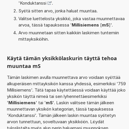
'
Konduktanssi
'.
Syötä sitten arvo, jonka haluat muuntaa.
Valitse luettelosta yksikkö, joka vastaa muunnettavaa
arvoa, tässä tapauksessa '
Millisiemens
[
mS
]'.
Arvo muunnetaan sitten kaikkiin laskimen tuntemiin
mittayksiköihin.
Käytä tämän yksikkölaskurin täyttä tehoa
muuntaa mS
Tämän laskimen avulla muunnettava arvo voidaan syöttää
alkuperäisen mittayksikön kanssa yhdessä, esimerkiksi '759
Millisiemens'. Tätä tapaa käytettäessä voidaan käyttää joko
yksikön täyttä nimeä tai sen lyhennettäesimerkiksi
'
Millisiemens
' tai '
mS
'. Laskin valitsee tämän jälkeen
muunnettavan yksikön kategorian, tässä tapauksessa
'Konduktanssi'. Tämän jälkeen laskin muuntaa syötetyn
arvon tunnettuun, soveltuvaan yksikköön. Löydät
tuloslistalta myös alun perin haluamasi muunnoksen.