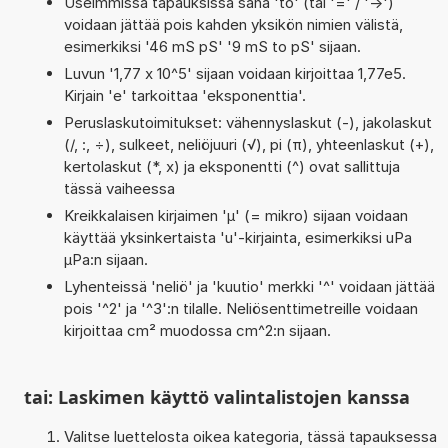
Useimmissa tapauksissa sana 'to' (tai '=' / '->')
voidaan jättää pois kahden yksikön nimien välistä,
esimerkiksi '46 mS pS' '9 mS to pS' sijaan.
Luvun '1,77 x 10^5' sijaan voidaan kirjoittaa 1,77e5.
Kirjain 'e' tarkoittaa 'eksponenttia'.
Peruslaskutoimitukset: vähennyslaskut (-), jakolaskut
(/, :, ÷), sulkeet, neliöjuuri (√), pi (π), yhteenlaskut (+),
kertolaskut (*, x) ja eksponentti (^) ovat sallittuja
tässä vaiheessa
Kreikkalaisen kirjaimen 'µ' (= mikro) sijaan voidaan
käyttää yksinkertaista 'u'-kirjainta, esimerkiksi uPa
µPa:n sijaan.
Lyhenteissä 'neliö' ja 'kuutio' merkki '^' voidaan jättää
pois '^2' ja '^3':n tilalle. Neliösenttimetreille voidaan
kirjoittaa cm² muodossa cm^2:n sijaan.
tai: Laskimen käyttö valintalistojen kanssa
Valitse luettelosta oikea kategoria, tässä tapauksessa