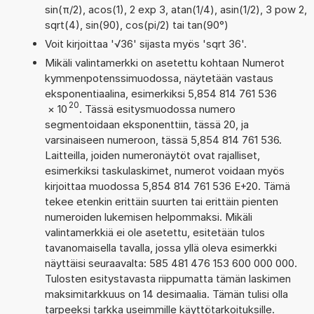
sin(π/2), acos(1), 2 exp 3, atan(1/4), asin(1/2), 3 pow 2,
sqrt(4), sin(90), cos(pi/2) tai tan(90°)
Voit kirjoittaa '√36' sijasta myös 'sqrt 36'.
Mikäli valintamerkki on asetettu kohtaan Numerot
kymmenpotenssimuodossa, näytetään vastaus
eksponentiaalina, esimerkiksi 5,854 814 761 536
20
×
10
. Tässä esitysmuodossa numero
segmentoidaan eksponenttiin, tässä 20, ja
varsinaiseen numeroon, tässä 5,854 814 761 536.
Laitteilla, joiden numeronäytöt ovat rajalliset,
esimerkiksi taskulaskimet, numerot voidaan myös
kirjoittaa muodossa 5,854 814 761 536 E+20. Tämä
tekee etenkin erittäin suurten tai erittäin pienten
numeroiden lukemisen helpommaksi. Mikäli
valintamerkkiä ei ole asetettu, esitetään tulos
tavanomaisella tavalla, jossa yllä oleva esimerkki
näyttäisi seuraavalta: 585 481 476 153 600 000 000.
Tulosten esitystavasta riippumatta tämän laskimen
maksimitarkkuus on 14 desimaalia. Tämän tulisi olla
tarpeeksi tarkka useimmille käyttötarkoituksille.