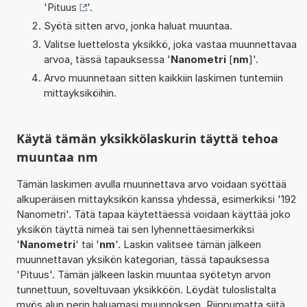
'
Pituus
'.
Syötä sitten arvo, jonka haluat muuntaa.
Valitse luettelosta yksikkö, joka vastaa muunnettavaa
arvoa, tässä tapauksessa '
Nanometri
[
nm
]'.
Arvo muunnetaan sitten kaikkiin laskimen tuntemiin
mittayksiköihin.
Käytä tämän yksikkölaskurin täyttä tehoa
muuntaa nm
Tämän laskimen avulla muunnettava arvo voidaan syöttää
alkuperäisen mittayksikön kanssa yhdessä, esimerkiksi '192
Nanometri'. Tätä tapaa käytettäessä voidaan käyttää joko
yksikön täyttä nimeä tai sen lyhennettäesimerkiksi
'
Nanometri
' tai '
nm
'. Laskin valitsee tämän jälkeen
muunnettavan yksikön kategorian, tässä tapauksessa
'Pituus'. Tämän jälkeen laskin muuntaa syötetyn arvon
tunnettuun, soveltuvaan yksikköön. Löydät tuloslistalta
myös alun perin haluamasi muunnoksen. Riippumatta siitä,