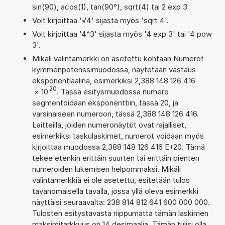
sin(90), acos(1), tan(90°), sqrt(4) tai 2 exp 3
Voit kirjoittaa '√4' sijasta myös 'sqrt 4'.
Voit kirjoittaa '4^3' sijasta myös '4 exp 3' tai '4 pow
3'.
Mikäli valintamerkki on asetettu kohtaan Numerot
kymmenpotenssimuodossa, näytetään vastaus
eksponentiaalina, esimerkiksi 2,388 148 126 416
20
×
10
. Tässä esitysmuodossa numero
segmentoidaan eksponenttiin, tässä 20, ja
varsinaiseen numeroon, tässä 2,388 148 126 416.
Laitteilla, joiden numeronäytöt ovat rajalliset,
esimerkiksi taskulaskimet, numerot voidaan myös
kirjoittaa muodossa 2,388 148 126 416 E+20. Tämä
tekee etenkin erittäin suurten tai erittäin pienten
numeroiden lukemisen helpommaksi. Mikäli
valintamerkkiä ei ole asetettu, esitetään tulos
tavanomaisella tavalla, jossa yllä oleva esimerkki
näyttäisi seuraavalta: 238 814 812 641 600 000 000.
Tulosten esitystavasta riippumatta tämän laskimen
maksimitarkkuus on 14 desimaalia. Tämän tulisi olla