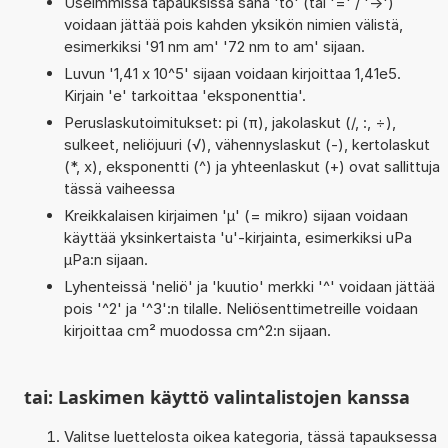
Useimmissa tapauksissa sana 'to' (tai '=' / '->')
voidaan jättää pois kahden yksikön nimien välistä,
esimerkiksi '91 nm am' '72 nm to am' sijaan.
Luvun '1,41 x 10^5' sijaan voidaan kirjoittaa 1,41e5.
Kirjain 'e' tarkoittaa 'eksponenttia'.
Peruslaskutoimitukset: pi (π), jakolaskut (/, :, ÷),
sulkeet, neliöjuuri (√), vähennyslaskut (-), kertolaskut
(*, x), eksponentti (^) ja yhteenlaskut (+) ovat sallittuja
tässä vaiheessa
Kreikkalaisen kirjaimen 'µ' (= mikro) sijaan voidaan
käyttää yksinkertaista 'u'-kirjainta, esimerkiksi uPa
µPa:n sijaan.
Lyhenteissä 'neliö' ja 'kuutio' merkki '^' voidaan jättää
pois '^2' ja '^3':n tilalle. Neliösenttimetreille voidaan
kirjoittaa cm² muodossa cm^2:n sijaan.
tai: Laskimen käyttö valintalistojen kanssa
Valitse luettelosta oikea kategoria, tässä tapauksessa