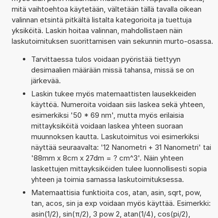
mitä vaihtoehtoa käytetään, vältetään tällä tavalla oikean
valinnan etsintä pitkältä listalta kategorioita ja tuettuja
yksiköitä. Laskin hoitaa valinnan, mahdollistaen näin
laskutoimituksen suorittamisen vain sekunnin murto-osassa.
Tarvittaessa tulos voidaan pyöristää tiettyyn
desimaalien määrään missä tahansa, missä se on
järkevää.
Laskin tukee myös matemaattisten lausekkeiden
käyttöä. Numeroita voidaan siis laskea sekä yhteen,
esimerkiksi '50 * 69 nm', mutta myös erilaisia
mittayksiköitä voidaan laskea yhteen suoraan
muunnoksen kautta. Laskutoimitus voi esimerkiksi
näyttää seuraavalta: '12 Nanometri + 31 Nanometri' tai
'88mm x 8cm x 27dm = ? cm^3'. Näin yhteen
laskettujen mittayksiköiden tulee luonnollisesti sopia
yhteen ja toimia samassa laskutoimituksessa.
Matemaattisia funktioita cos, atan, asin, sqrt, pow,
tan, acos, sin ja exp voidaan myös käyttää. Esimerkki:
asin(1/2), sin(π/2), 3 pow 2, atan(1/4), cos(pi/2),