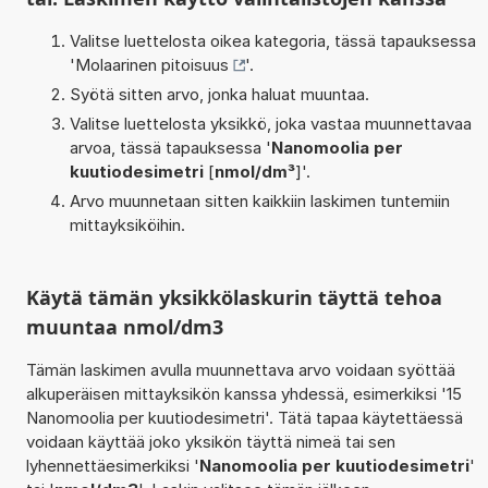
Valitse luettelosta oikea kategoria, tässä tapauksessa
'
Molaarinen pitoisuus
'.
Syötä sitten arvo, jonka haluat muuntaa.
Valitse luettelosta yksikkö, joka vastaa muunnettavaa
arvoa, tässä tapauksessa '
Nanomoolia per
kuutiodesimetri
[
nmol/dm³
]'.
Arvo muunnetaan sitten kaikkiin laskimen tuntemiin
mittayksiköihin.
Käytä tämän yksikkölaskurin täyttä tehoa
muuntaa nmol/dm3
Tämän laskimen avulla muunnettava arvo voidaan syöttää
alkuperäisen mittayksikön kanssa yhdessä, esimerkiksi '15
Nanomoolia per kuutiodesimetri'. Tätä tapaa käytettäessä
voidaan käyttää joko yksikön täyttä nimeä tai sen
lyhennettäesimerkiksi '
Nanomoolia per kuutiodesimetri
'