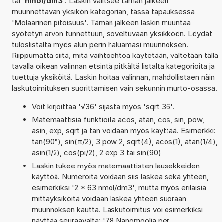
tai '
nmol/dm3
'. Laskin valitsee tämän jälkeen
muunnettavan yksikön kategorian, tässä tapauksessa
'Molaarinen pitoisuus'. Tämän jälkeen laskin muuntaa
syötetyn arvon tunnettuun, soveltuvaan yksikköön. Löydät
tuloslistalta myös alun perin haluamasi muunnoksen.
Riippumatta siitä, mitä vaihtoehtoa käytetään, vältetään tällä
tavalla oikean valinnan etsintä pitkältä listalta kategorioita ja
tuettuja yksiköitä. Laskin hoitaa valinnan, mahdollistaen näin
laskutoimituksen suorittamisen vain sekunnin murto-osassa.
Voit kirjoittaa '√36' sijasta myös 'sqrt 36'.
Matemaattisia funktioita acos, atan, cos, sin, pow,
asin, exp, sqrt ja tan voidaan myös käyttää. Esimerkki:
tan(90°), sin(π/2), 3 pow 2, sqrt(4), acos(1), atan(1/4),
asin(1/2), cos(pi/2), 2 exp 3 tai sin(90)
Laskin tukee myös matemaattisten lausekkeiden
käyttöä. Numeroita voidaan siis laskea sekä yhteen,
esimerkiksi '2 * 63 nmol/dm3', mutta myös erilaisia
mittayksiköitä voidaan laskea yhteen suoraan
muunnoksen kautta. Laskutoimitus voi esimerkiksi
näyttää seuraavalta: '78 Nanomoolia per