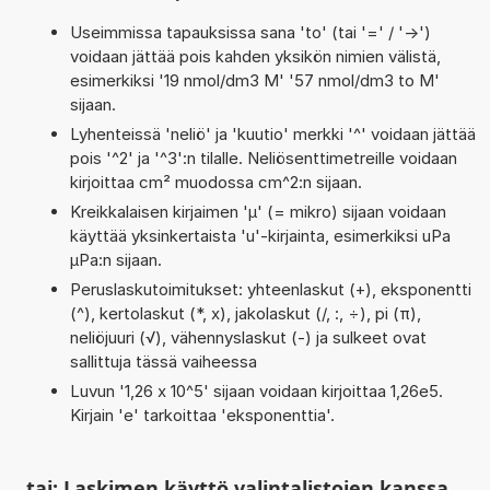
Useimmissa tapauksissa sana 'to' (tai '=' / '->')
voidaan jättää pois kahden yksikön nimien välistä,
esimerkiksi '19 nmol/dm3 M' '57 nmol/dm3 to M'
sijaan.
Lyhenteissä 'neliö' ja 'kuutio' merkki '^' voidaan jättää
pois '^2' ja '^3':n tilalle. Neliösenttimetreille voidaan
kirjoittaa cm² muodossa cm^2:n sijaan.
Kreikkalaisen kirjaimen 'µ' (= mikro) sijaan voidaan
käyttää yksinkertaista 'u'-kirjainta, esimerkiksi uPa
µPa:n sijaan.
Peruslaskutoimitukset: yhteenlaskut (+), eksponentti
(^), kertolaskut (*, x), jakolaskut (/, :, ÷), pi (π),
neliöjuuri (√), vähennyslaskut (-) ja sulkeet ovat
sallittuja tässä vaiheessa
Luvun '1,26 x 10^5' sijaan voidaan kirjoittaa 1,26e5.
Kirjain 'e' tarkoittaa 'eksponenttia'.
tai: Laskimen käyttö valintalistojen kanssa