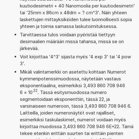
kuutiodesimetri + 40 Nanomoolia per kuutiodesimetri'
tai '25mm x 86cm x 48dm = ? cm^3'. Näin yhteen
laskettujen mittayksiköiden tulee luonnollisesti sopia
yhteen ja toimia samassa laskutoimituksessa.
Tarvittaessa tulos voidaan pyöristää tiettyyn
desimaalien määrään missä tahansa, missä se on
järkevää.
Voit kirjoittaa '4^3' sijasta myös '4 exp 3' tai '4 pow
3'.
Mikäli valintamerkki on asetettu kohtaan Numerot
kymmenpotenssimuodossa, näytetään vastaus
eksponentiaalina, esimerkiksi 3,493 860 708 946
22
6
×
10
. Tässä esitysmuodossa numero
segmentoidaan eksponenttiin, tässä 22, ja
varsinaiseen numeroon, tässä 3,493 860 708 946 6.
Laitteilla, joiden numeronäytöt ovat rajalliset,
esimerkiksi taskulaskimet, numerot voidaan myös
kirjoittaa muodossa 3,493 860 708 946 6E+22. Tämä
tekee etenkin erittäin suurten tai erittäin pienten