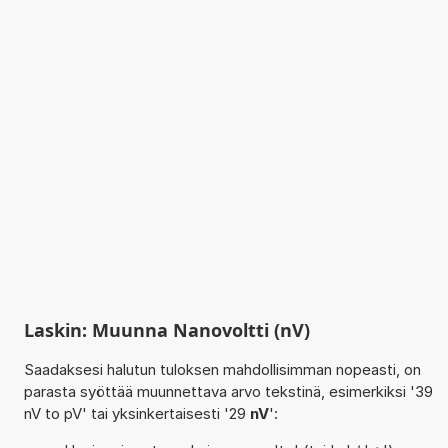
Laskin: Muunna Nanovoltti (nV)
Saadaksesi halutun tuloksen mahdollisimman nopeasti, on
parasta syöttää muunnettava arvo tekstinä, esimerkiksi '39
nV to pV' tai yksinkertaisesti '29
nV
':