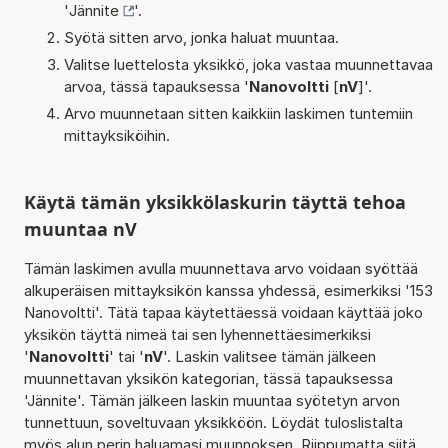
'
Jännite
'.
Syötä sitten arvo, jonka haluat muuntaa.
Valitse luettelosta yksikkö, joka vastaa muunnettavaa
arvoa, tässä tapauksessa '
Nanovoltti
[
nV
]'.
Arvo muunnetaan sitten kaikkiin laskimen tuntemiin
mittayksiköihin.
Käytä tämän yksikkölaskurin täyttä tehoa
muuntaa nV
Tämän laskimen avulla muunnettava arvo voidaan syöttää
alkuperäisen mittayksikön kanssa yhdessä, esimerkiksi '153
Nanovoltti'. Tätä tapaa käytettäessä voidaan käyttää joko
yksikön täyttä nimeä tai sen lyhennettäesimerkiksi
'
Nanovoltti
' tai '
nV
'. Laskin valitsee tämän jälkeen
muunnettavan yksikön kategorian, tässä tapauksessa
'Jännite'. Tämän jälkeen laskin muuntaa syötetyn arvon
tunnettuun, soveltuvaan yksikköön. Löydät tuloslistalta
myös alun perin haluamasi muunnoksen. Riippumatta siitä,