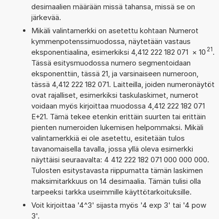
desimaalien määrään missä tahansa, missä se on
järkevää.
Mikäli valintamerkki on asetettu kohtaan Numerot
kymmenpotenssimuodossa, näytetään vastaus
21
eksponentiaalina, esimerkiksi 4,412 222 182 071
×
10
.
Tässä esitysmuodossa numero segmentoidaan
eksponenttiin, tässä 21, ja varsinaiseen numeroon,
tässä 4,412 222 182 071. Laitteilla, joiden numeronäytöt
ovat rajalliset, esimerkiksi taskulaskimet, numerot
voidaan myös kirjoittaa muodossa 4,412 222 182 071
E+21. Tämä tekee etenkin erittäin suurten tai erittäin
pienten numeroiden lukemisen helpommaksi. Mikäli
valintamerkkiä ei ole asetettu, esitetään tulos
tavanomaisella tavalla, jossa yllä oleva esimerkki
näyttäisi seuraavalta: 4 412 222 182 071 000 000 000.
Tulosten esitystavasta riippumatta tämän laskimen
maksimitarkkuus on 14 desimaalia. Tämän tulisi olla
tarpeeksi tarkka useimmille käyttötarkoituksille.
Voit kirjoittaa '4^3' sijasta myös '4 exp 3' tai '4 pow
3'.