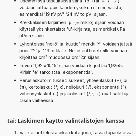
Useimmissa tapauksissa sana 'to' (tai '=' / '->')
voidaan jättää pois kahden yksikön nimien välistä,
esimerkiksi '19 nV pV' '24 nV to pV' sijaan.
Kreikkalaisen kirjaimen 'µ' (= mikro) sijaan voidaan
käyttää yksinkertaista 'u'-kirjainta, esimerkiksi uPa
µPa:n sijaan.
Lyhenteissä 'neliö' ja 'kuutio' merkki '^' voidaan jättää
pois '^2' ja '^3':n tilalle. Neliösenttimetreille voidaan
kirjoittaa cm² muodossa cm^2:n sijaan.
Luvun '1,92 x 10^5' sijaan voidaan kirjoittaa 1,92e5.
Kirjain 'e' tarkoittaa 'eksponenttia'.
Peruslaskutoimitukset: sulkeet, yhteenlaskut (+), pi
(π), kertolaskut (*, x), neliöjuuri (√), eksponentti (^),
vähennyslaskut (-) ja jakolaskut (/, :, ÷) ovat sallittuja
tässä vaiheessa
tai: Laskimen käyttö valintalistojen kanssa
Valitse luettelosta oikea kategoria, tässä tapauksessa