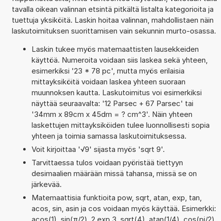
tavalla oikean valinnan etsintä pitkältä listalta kategorioita ja
tuettuja yksiköitä. Laskin hoitaa valinnan, mahdollistaen näin
laskutoimituksen suorittamisen vain sekunnin murto-osassa.
Laskin tukee myös matemaattisten lausekkeiden
käyttöä. Numeroita voidaan siis laskea sekä yhteen,
esimerkiksi '23 * 78 pc', mutta myös erilaisia
mittayksiköitä voidaan laskea yhteen suoraan
muunnoksen kautta. Laskutoimitus voi esimerkiksi
näyttää seuraavalta: '12 Parsec + 67 Parsec' tai
'34mm x 89cm x 45dm = ? cm^3'. Näin yhteen
laskettujen mittayksiköiden tulee luonnollisesti sopia
yhteen ja toimia samassa laskutoimituksessa.
Voit kirjoittaa '√9' sijasta myös 'sqrt 9'.
Tarvittaessa tulos voidaan pyöristää tiettyyn
desimaalien määrään missä tahansa, missä se on
järkevää.
Matemaattisia funktioita pow, sqrt, atan, exp, tan,
acos, sin, asin ja cos voidaan myös käyttää. Esimerkki:
acos(1), sin(π/2), 2 exp 3, sqrt(4), atan(1/4), cos(pi/2),