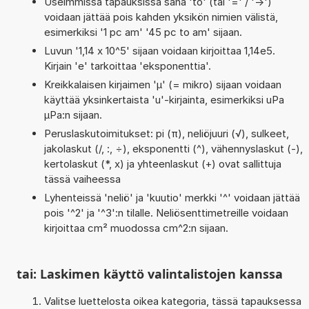
Useimmissa tapauksissa sana 'to' (tai '=' / '->')
voidaan jättää pois kahden yksikön nimien välistä,
esimerkiksi '1 pc am' '45 pc to am' sijaan.
Luvun '1,14 x 10^5' sijaan voidaan kirjoittaa 1,14e5.
Kirjain 'e' tarkoittaa 'eksponenttia'.
Kreikkalaisen kirjaimen 'µ' (= mikro) sijaan voidaan
käyttää yksinkertaista 'u'-kirjainta, esimerkiksi uPa
µPa:n sijaan.
Peruslaskutoimitukset: pi (π), neliöjuuri (√), sulkeet,
jakolaskut (/, :, ÷), eksponentti (^), vähennyslaskut (-),
kertolaskut (*, x) ja yhteenlaskut (+) ovat sallittuja
tässä vaiheessa
Lyhenteissä 'neliö' ja 'kuutio' merkki '^' voidaan jättää
pois '^2' ja '^3':n tilalle. Neliösenttimetreille voidaan
kirjoittaa cm² muodossa cm^2:n sijaan.
tai: Laskimen käyttö valintalistojen kanssa
Valitse luettelosta oikea kategoria, tässä tapauksessa