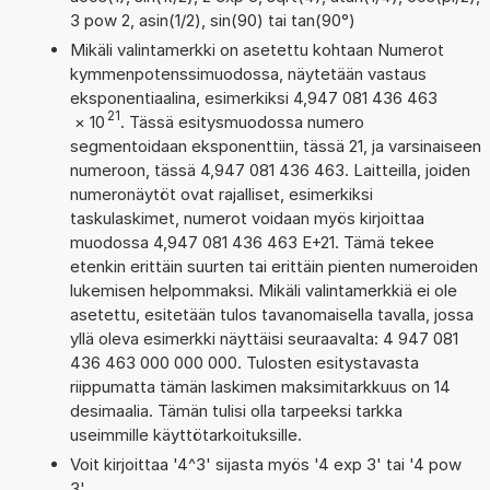
3 pow 2, asin(1/2), sin(90) tai tan(90°)
Mikäli valintamerkki on asetettu kohtaan Numerot
kymmenpotenssimuodossa, näytetään vastaus
eksponentiaalina, esimerkiksi 4,947 081 436 463
21
×
10
. Tässä esitysmuodossa numero
segmentoidaan eksponenttiin, tässä 21, ja varsinaiseen
numeroon, tässä 4,947 081 436 463. Laitteilla, joiden
numeronäytöt ovat rajalliset, esimerkiksi
taskulaskimet, numerot voidaan myös kirjoittaa
muodossa 4,947 081 436 463 E+21. Tämä tekee
etenkin erittäin suurten tai erittäin pienten numeroiden
lukemisen helpommaksi. Mikäli valintamerkkiä ei ole
asetettu, esitetään tulos tavanomaisella tavalla, jossa
yllä oleva esimerkki näyttäisi seuraavalta: 4 947 081
436 463 000 000 000. Tulosten esitystavasta
riippumatta tämän laskimen maksimitarkkuus on 14
desimaalia. Tämän tulisi olla tarpeeksi tarkka
useimmille käyttötarkoituksille.
Voit kirjoittaa '4^3' sijasta myös '4 exp 3' tai '4 pow
3'.