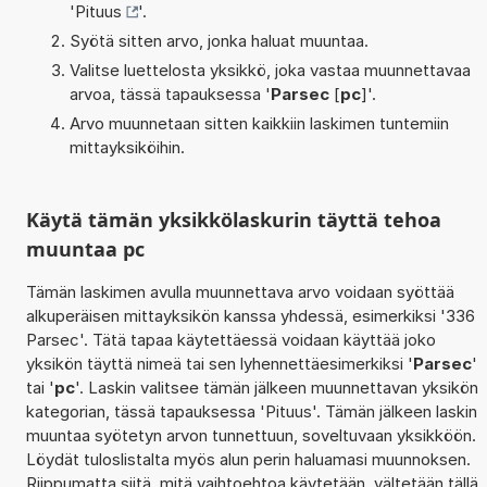
'
Pituus
'.
Syötä sitten arvo, jonka haluat muuntaa.
Valitse luettelosta yksikkö, joka vastaa muunnettavaa
arvoa, tässä tapauksessa '
Parsec
[
pc
]'.
Arvo muunnetaan sitten kaikkiin laskimen tuntemiin
mittayksiköihin.
Käytä tämän yksikkölaskurin täyttä tehoa
muuntaa pc
Tämän laskimen avulla muunnettava arvo voidaan syöttää
alkuperäisen mittayksikön kanssa yhdessä, esimerkiksi '336
Parsec'. Tätä tapaa käytettäessä voidaan käyttää joko
yksikön täyttä nimeä tai sen lyhennettäesimerkiksi '
Parsec
'
tai '
pc
'. Laskin valitsee tämän jälkeen muunnettavan yksikön
kategorian, tässä tapauksessa 'Pituus'. Tämän jälkeen laskin
muuntaa syötetyn arvon tunnettuun, soveltuvaan yksikköön.
Löydät tuloslistalta myös alun perin haluamasi muunnoksen.
Riippumatta siitä, mitä vaihtoehtoa käytetään, vältetään tällä