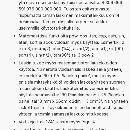
yllä oleva esimerkki näyttäisi seuraavalta: 8 306 666
591 076 000 000 000. Tulosten esitystavasta
riippumatta tämän laskimen maksimitarkkuus on 14
desimaalia. Tämän tulisi olla tarpeeksi tarkka
useimmille käyttötarkoituksille.
Matemaattisia funktioita pow, cos, tan, exp, asin, sin,
atan, sqrt ja acos voidaan myös käyttää. Esimerkki: 2
exp 3, cos(pi/2), atan(1/4), asin(1/2), acos(1), sin(90),
sqrt(4), sin(π/2), tan(90°) tai 3 pow 2
Laskin tukee myös matemaattisten lausekkeiden
käyttöä. Numeroita voidaan siis laskea sekä yhteen,
esimerkiksi '60 * 95 Planckin paine', mutta myös
erilaisia mittayksiköitä voidaan laskea yhteen suoraan
muunnoksen kautta. Laskutoimitus voi esimerkiksi
näyttää seuraavalta: '89 Planckin paine + 25 Planckin
paine' tai '31mm x 66cm x 2dm = ? cm^3'. Näin yhteen
laskettujen mittayksiköiden tulee luonnollisesti sopia
yhteen ja toimia samassa laskutoimituksessa.
Voit kirjoittaa '√4' sijasta myös 'sqrt 4'.
Tarvittaessa tulos voidaan pyöristää tiettyyn