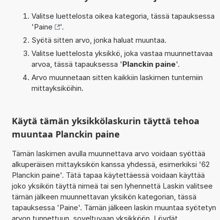
Valitse luettelosta oikea kategoria, tässä tapauksessa
'
Paine
'.
Syötä sitten arvo, jonka haluat muuntaa.
Valitse luettelosta yksikkö, joka vastaa muunnettavaa
arvoa, tässä tapauksessa '
Planckin paine
'.
Arvo muunnetaan sitten kaikkiin laskimen tuntemiin
mittayksiköihin.
Käytä tämän yksikkölaskurin täyttä tehoa
muuntaa Planckin paine
Tämän laskimen avulla muunnettava arvo voidaan syöttää
alkuperäisen mittayksikön kanssa yhdessä, esimerkiksi '62
Planckin paine'. Tätä tapaa käytettäessä voidaan käyttää
joko yksikön täyttä nimeä tai sen lyhennettä Laskin valitsee
tämän jälkeen muunnettavan yksikön kategorian, tässä
tapauksessa 'Paine'. Tämän jälkeen laskin muuntaa syötetyn
arvon tunnettuun, soveltuvaan yksikköön. Löydät