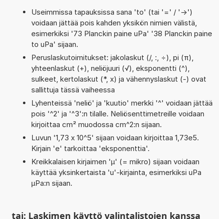
Useimmissa tapauksissa sana 'to' (tai '=' / '->')
voidaan jättää pois kahden yksikön nimien välistä,
esimerkiksi '73 Planckin paine uPa' '38 Planckin paine
to uPa' sijaan.
Peruslaskutoimitukset: jakolaskut (/, :, ÷), pi (π),
yhteenlaskut (+), neliöjuuri (√), eksponentti (^),
sulkeet, kertolaskut (*, x) ja vähennyslaskut (-) ovat
sallittuja tässä vaiheessa
Lyhenteissä 'neliö' ja 'kuutio' merkki '^' voidaan jättää
pois '^2' ja '^3':n tilalle. Neliösenttimetreille voidaan
kirjoittaa cm² muodossa cm^2:n sijaan.
Luvun '1,73 x 10^5' sijaan voidaan kirjoittaa 1,73e5.
Kirjain 'e' tarkoittaa 'eksponenttia'.
Kreikkalaisen kirjaimen 'µ' (= mikro) sijaan voidaan
käyttää yksinkertaista 'u'-kirjainta, esimerkiksi uPa
µPa:n sijaan.
tai: Laskimen käyttö valintalistojen kanssa