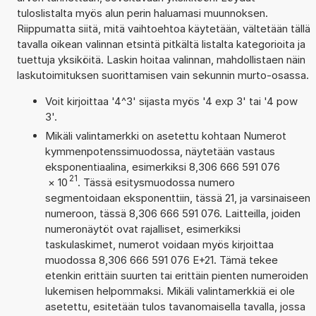
tuloslistalta myös alun perin haluamasi muunnoksen.
Riippumatta siitä, mitä vaihtoehtoa käytetään, vältetään tällä
tavalla oikean valinnan etsintä pitkältä listalta kategorioita ja
tuettuja yksiköitä. Laskin hoitaa valinnan, mahdollistaen näin
laskutoimituksen suorittamisen vain sekunnin murto-osassa.
Voit kirjoittaa '4^3' sijasta myös '4 exp 3' tai '4 pow
3'.
Mikäli valintamerkki on asetettu kohtaan Numerot
kymmenpotenssimuodossa, näytetään vastaus
eksponentiaalina, esimerkiksi 8,306 666 591 076
21
×
10
. Tässä esitysmuodossa numero
segmentoidaan eksponenttiin, tässä 21, ja varsinaiseen
numeroon, tässä 8,306 666 591 076. Laitteilla, joiden
numeronäytöt ovat rajalliset, esimerkiksi
taskulaskimet, numerot voidaan myös kirjoittaa
muodossa 8,306 666 591 076 E+21. Tämä tekee
etenkin erittäin suurten tai erittäin pienten numeroiden
lukemisen helpommaksi. Mikäli valintamerkkiä ei ole
asetettu, esitetään tulos tavanomaisella tavalla, jossa