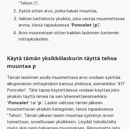
'
Tehon
'.
Syötä sitten arvo, jonka haluat muuntaa.
Valitse luettelosta yksikkö, joka vastaa muunnettavaa
arvoa, tässä tapauksessa '
Poncelet
[
p
]'.
Arvo muunnetaan sitten kaikkiin laskimen tuntemiin
mittayksiköihin.
Käytä tämän yksikkölaskurin täyttä tehoa
muuntaa p
Tämän laskimen avulla muunnettava arvo voidaan syöttää
alkuperäisen mittayksikön kanssa yhdessä, esimerkiksi '417
Poncelet'. Tätä tapaa käytettäessä voidaan käyttää joko
yksikön täyttä nimeä tai sen lyhennettäesimerkiksi
'
Poncelet
' tai '
p
'. Laskin valitsee tämän jälkeen
muunnettavan yksikön kategorian, tässä tapauksessa
'Tehon'. Tämän jälkeen laskin muuntaa syötetyn arvon
tunnettuun, soveltuvaan yksikköön. Löydät tuloslistalta
myös alun perin haluamasi muunnoksen. Riippumatta siitä,