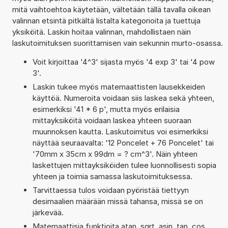
mitä vaihtoehtoa käytetään, vältetään tällä tavalla oikean
valinnan etsintä pitkältä listalta kategorioita ja tuettuja
yksiköitä. Laskin hoitaa valinnan, mahdollistaen näin
laskutoimituksen suorittamisen vain sekunnin murto-osassa.
Voit kirjoittaa '4^3' sijasta myös '4 exp 3' tai '4 pow
3'.
Laskin tukee myös matemaattisten lausekkeiden
käyttöä. Numeroita voidaan siis laskea sekä yhteen,
esimerkiksi '41 * 6 p', mutta myös erilaisia
mittayksiköitä voidaan laskea yhteen suoraan
muunnoksen kautta. Laskutoimitus voi esimerkiksi
näyttää seuraavalta: '12 Poncelet + 76 Poncelet' tai
'70mm x 35cm x 99dm = ? cm^3'. Näin yhteen
laskettujen mittayksiköiden tulee luonnollisesti sopia
yhteen ja toimia samassa laskutoimituksessa.
Tarvittaessa tulos voidaan pyöristää tiettyyn
desimaalien määrään missä tahansa, missä se on
järkevää.
Matemaattisia funktioita atan, sqrt, asin, tan, cos,