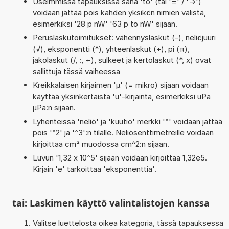
Useimmissa tapauksissa sana 'to' (tai '=' / '->')
voidaan jättää pois kahden yksikön nimien välistä,
esimerkiksi '28 p nW' '63 p to nW' sijaan.
Peruslaskutoimitukset: vähennyslaskut (-), neliöjuuri
(√), eksponentti (^), yhteenlaskut (+), pi (π),
jakolaskut (/, :, ÷), sulkeet ja kertolaskut (*, x) ovat
sallittuja tässä vaiheessa
Kreikkalaisen kirjaimen 'µ' (= mikro) sijaan voidaan
käyttää yksinkertaista 'u'-kirjainta, esimerkiksi uPa
µPa:n sijaan.
Lyhenteissä 'neliö' ja 'kuutio' merkki '^' voidaan jättää
pois '^2' ja '^3':n tilalle. Neliösenttimetreille voidaan
kirjoittaa cm² muodossa cm^2:n sijaan.
Luvun '1,32 x 10^5' sijaan voidaan kirjoittaa 1,32e5.
Kirjain 'e' tarkoittaa 'eksponenttia'.
tai: Laskimen käyttö valintalistojen kanssa
Valitse luettelosta oikea kategoria, tässä tapauksessa