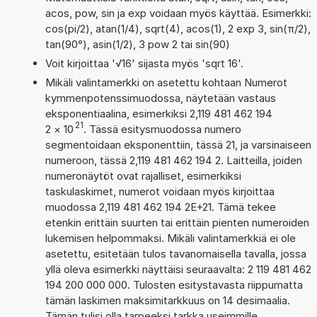
acos, pow, sin ja exp voidaan myös käyttää. Esimerkki:
cos(pi/2), atan(1/4), sqrt(4), acos(1), 2 exp 3, sin(π/2),
tan(90°), asin(1/2), 3 pow 2 tai sin(90)
Voit kirjoittaa '√16' sijasta myös 'sqrt 16'.
Mikäli valintamerkki on asetettu kohtaan Numerot
kymmenpotenssimuodossa, näytetään vastaus
eksponentiaalina, esimerkiksi 2,119 481 462 194
21
2
×
10
. Tässä esitysmuodossa numero
segmentoidaan eksponenttiin, tässä 21, ja varsinaiseen
numeroon, tässä 2,119 481 462 194 2. Laitteilla, joiden
numeronäytöt ovat rajalliset, esimerkiksi
taskulaskimet, numerot voidaan myös kirjoittaa
muodossa 2,119 481 462 194 2E+21. Tämä tekee
etenkin erittäin suurten tai erittäin pienten numeroiden
lukemisen helpommaksi. Mikäli valintamerkkiä ei ole
asetettu, esitetään tulos tavanomaisella tavalla, jossa
yllä oleva esimerkki näyttäisi seuraavalta: 2 119 481 462
194 200 000 000. Tulosten esitystavasta riippumatta
tämän laskimen maksimitarkkuus on 14 desimaalia.
Tämän tulisi olla tarpeeksi tarkka useimmille