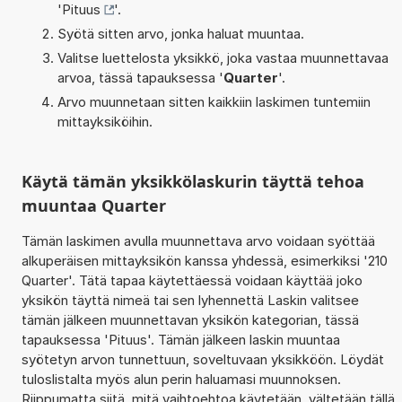
'
Pituus
'.
Syötä sitten arvo, jonka haluat muuntaa.
Valitse luettelosta yksikkö, joka vastaa muunnettavaa
arvoa, tässä tapauksessa '
Quarter
'.
Arvo muunnetaan sitten kaikkiin laskimen tuntemiin
mittayksiköihin.
Käytä tämän yksikkölaskurin täyttä tehoa
muuntaa Quarter
Tämän laskimen avulla muunnettava arvo voidaan syöttää
alkuperäisen mittayksikön kanssa yhdessä, esimerkiksi '210
Quarter'. Tätä tapaa käytettäessä voidaan käyttää joko
yksikön täyttä nimeä tai sen lyhennettä Laskin valitsee
tämän jälkeen muunnettavan yksikön kategorian, tässä
tapauksessa 'Pituus'. Tämän jälkeen laskin muuntaa
syötetyn arvon tunnettuun, soveltuvaan yksikköön. Löydät
tuloslistalta myös alun perin haluamasi muunnoksen.
Riippumatta siitä, mitä vaihtoehtoa käytetään, vältetään tällä