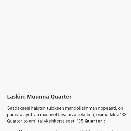
Laskin: Muunna Quarter
Saadaksesi halutun tuloksen mahdollisimman nopeasti, on
parasta syöttää muunnettava arvo tekstinä, esimerkiksi '33
Quarter to am' tai yksinkertaisesti '35
Quarter
':