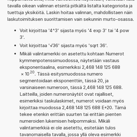
tavalla oikean valinnan etsintä pitkältä listalta kategorioita ja
tuettuja yksiköitä. Laskin hoitaa valinnan, mahdollistaen näin
laskutoimituksen suorittamisen vain sekunnin murto-osassa.
Voit kirjoittaa '4^3' sijasta myös '4 exp 3' tai '4 pow
3'.
Voit kirjoittaa '√36' sijasta myös 'sqrt 36'.
Mikäli valintamerkki on asetettu kohtaan Numerot
kymmenpotenssimuodossa, näytetään vastaus
eksponentiaalina, esimerkiksi 2,468 148 125 688
20
×
10
. Tässä esitysmuodossa numero
segmentoidaan eksponenttiin, tässä 20, ja
varsinaiseen numeroon, tässä 2,468 148 125 688.
Laitteilla, joiden numeronäytöt ovat rajalliset,
esimerkiksi taskulaskimet, numerot voidaan myös
kirjoittaa muodossa 2,468 148 125 688 E+20. Tämä
tekee etenkin erittäin suurten tai erittäin pienten
numeroiden lukemisen helpommaksi. Mikäli
valintamerkkiä ei ole asetettu, esitetään tulos
tavanomaisella tavalla, jossa yllä oleva esimerkki