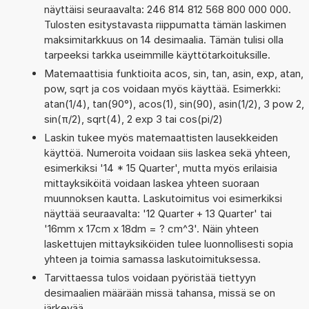
näyttäisi seuraavalta: 246 814 812 568 800 000 000.
Tulosten esitystavasta riippumatta tämän laskimen
maksimitarkkuus on 14 desimaalia. Tämän tulisi olla
tarpeeksi tarkka useimmille käyttötarkoituksille.
Matemaattisia funktioita acos, sin, tan, asin, exp, atan,
pow, sqrt ja cos voidaan myös käyttää. Esimerkki:
atan(1/4), tan(90°), acos(1), sin(90), asin(1/2), 3 pow 2,
sin(π/2), sqrt(4), 2 exp 3 tai cos(pi/2)
Laskin tukee myös matemaattisten lausekkeiden
käyttöä. Numeroita voidaan siis laskea sekä yhteen,
esimerkiksi '14 * 15 Quarter', mutta myös erilaisia
mittayksiköitä voidaan laskea yhteen suoraan
muunnoksen kautta. Laskutoimitus voi esimerkiksi
näyttää seuraavalta: '12 Quarter + 13 Quarter' tai
'16mm x 17cm x 18dm = ? cm^3'. Näin yhteen
laskettujen mittayksiköiden tulee luonnollisesti sopia
yhteen ja toimia samassa laskutoimituksessa.
Tarvittaessa tulos voidaan pyöristää tiettyyn
desimaalien määrään missä tahansa, missä se on
järkevää.