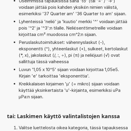
Useimmissa tapauksissa sana 'to' (tai '=' / '->')
voidaan jättää pois kahden yksikön nimien välistä,
esimerkiksi '37 Quarter am' '36 Quarter to am' sijaan.
Lyhenteissä 'neliö' ja 'kuutio' merkki '^' voidaan jättää
pois '^2' ja '^3':n tilalle. Neliösenttimetreille voidaan
kirjoittaa cm² muodossa cm^2:n sijaan.
Peruslaskutoimitukset: vähennyslaskut (-),
eksponentti (^), yhteenlaskut (+), sulkeet, kertolaskut
(*, x), jakolaskut (/, :, ÷), pi (π) ja neliöjuuri (√) ovat
sallittuja tässä vaiheessa
Luvun '1,05 x 10^5' sijaan voidaan kirjoittaa 1,05e5.
Kirjain 'e' tarkoittaa 'eksponenttia'.
Kreikkalaisen kirjaimen 'µ' (= mikro) sijaan voidaan
käyttää yksinkertaista 'u'-kirjainta, esimerkiksi uPa
µPa:n sijaan.
tai: Laskimen käyttö valintalistojen kanssa
Valitse luettelosta oikea kategoria, tässä tapauksessa