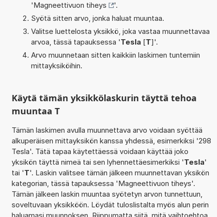
'
Magneettivuon tiheys
'.
Syötä sitten arvo, jonka haluat muuntaa.
Valitse luettelosta yksikkö, joka vastaa muunnettavaa
arvoa, tässä tapauksessa '
Tesla
[
T
]'.
Arvo muunnetaan sitten kaikkiin laskimen tuntemiin
mittayksiköihin.
Käytä tämän yksikkölaskurin täyttä tehoa
muuntaa T
Tämän laskimen avulla muunnettava arvo voidaan syöttää
alkuperäisen mittayksikön kanssa yhdessä, esimerkiksi '298
Tesla'. Tätä tapaa käytettäessä voidaan käyttää joko
yksikön täyttä nimeä tai sen lyhennettäesimerkiksi '
Tesla
'
tai '
T
'. Laskin valitsee tämän jälkeen muunnettavan yksikön
kategorian, tässä tapauksessa 'Magneettivuon tiheys'.
Tämän jälkeen laskin muuntaa syötetyn arvon tunnettuun,
soveltuvaan yksikköön. Löydät tuloslistalta myös alun perin
haluamasi muunnoksen. Riippumatta siitä, mitä vaihtoehtoa