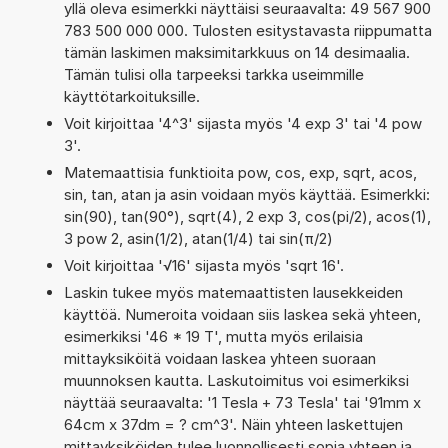
yllä oleva esimerkki näyttäisi seuraavalta: 49 567 900
783 500 000 000. Tulosten esitystavasta riippumatta
tämän laskimen maksimitarkkuus on 14 desimaalia.
Tämän tulisi olla tarpeeksi tarkka useimmille
käyttötarkoituksille.
Voit kirjoittaa '4^3' sijasta myös '4 exp 3' tai '4 pow
3'.
Matemaattisia funktioita pow, cos, exp, sqrt, acos,
sin, tan, atan ja asin voidaan myös käyttää. Esimerkki:
sin(90), tan(90°), sqrt(4), 2 exp 3, cos(pi/2), acos(1),
3 pow 2, asin(1/2), atan(1/4) tai sin(π/2)
Voit kirjoittaa '√16' sijasta myös 'sqrt 16'.
Laskin tukee myös matemaattisten lausekkeiden
käyttöä. Numeroita voidaan siis laskea sekä yhteen,
esimerkiksi '46 * 19 T', mutta myös erilaisia
mittayksiköitä voidaan laskea yhteen suoraan
muunnoksen kautta. Laskutoimitus voi esimerkiksi
näyttää seuraavalta: '1 Tesla + 73 Tesla' tai '91mm x
64cm x 37dm = ? cm^3'. Näin yhteen laskettujen
mittayksiköiden tulee luonnollisesti sopia yhteen ja