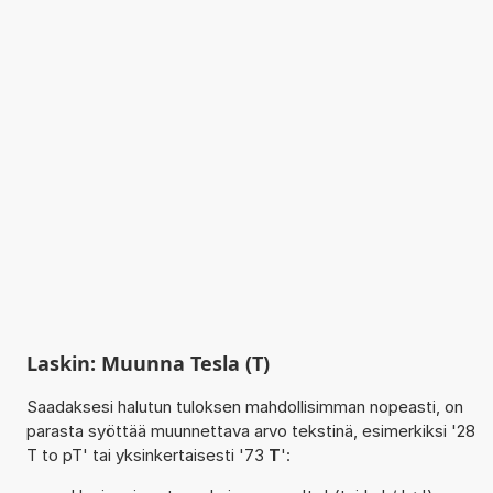
Laskin: Muunna Tesla (T)
Saadaksesi halutun tuloksen mahdollisimman nopeasti, on
parasta syöttää muunnettava arvo tekstinä, esimerkiksi '28
T to pT' tai yksinkertaisesti '73
T
':