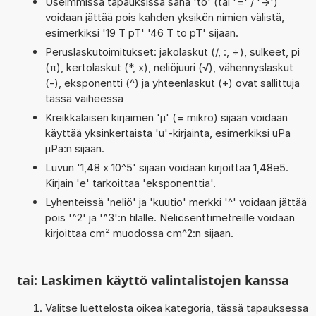
Useimmissa tapauksissa sana 'to' (tai '=' / '->')
voidaan jättää pois kahden yksikön nimien välistä,
esimerkiksi '19 T pT' '46 T to pT' sijaan.
Peruslaskutoimitukset: jakolaskut (/, :, ÷), sulkeet, pi
(π), kertolaskut (*, x), neliöjuuri (√), vähennyslaskut
(-), eksponentti (^) ja yhteenlaskut (+) ovat sallittuja
tässä vaiheessa
Kreikkalaisen kirjaimen 'µ' (= mikro) sijaan voidaan
käyttää yksinkertaista 'u'-kirjainta, esimerkiksi uPa
µPa:n sijaan.
Luvun '1,48 x 10^5' sijaan voidaan kirjoittaa 1,48e5.
Kirjain 'e' tarkoittaa 'eksponenttia'.
Lyhenteissä 'neliö' ja 'kuutio' merkki '^' voidaan jättää
pois '^2' ja '^3':n tilalle. Neliösenttimetreille voidaan
kirjoittaa cm² muodossa cm^2:n sijaan.
tai: Laskimen käyttö valintalistojen kanssa
Valitse luettelosta oikea kategoria, tässä tapauksessa