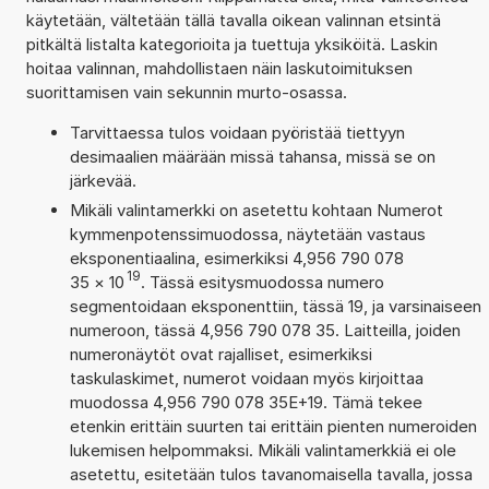
käytetään, vältetään tällä tavalla oikean valinnan etsintä
pitkältä listalta kategorioita ja tuettuja yksiköitä. Laskin
hoitaa valinnan, mahdollistaen näin laskutoimituksen
suorittamisen vain sekunnin murto-osassa.
Tarvittaessa tulos voidaan pyöristää tiettyyn
desimaalien määrään missä tahansa, missä se on
järkevää.
Mikäli valintamerkki on asetettu kohtaan Numerot
kymmenpotenssimuodossa, näytetään vastaus
eksponentiaalina, esimerkiksi 4,956 790 078
19
35
×
10
. Tässä esitysmuodossa numero
segmentoidaan eksponenttiin, tässä 19, ja varsinaiseen
numeroon, tässä 4,956 790 078 35. Laitteilla, joiden
numeronäytöt ovat rajalliset, esimerkiksi
taskulaskimet, numerot voidaan myös kirjoittaa
muodossa 4,956 790 078 35E+19. Tämä tekee
etenkin erittäin suurten tai erittäin pienten numeroiden
lukemisen helpommaksi. Mikäli valintamerkkiä ei ole
asetettu, esitetään tulos tavanomaisella tavalla, jossa