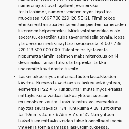
numeronäytöt ovat rajalliset, esimerkiksi
taskulaskimet, numerot voidaan myös kirjoittaa
muodossa 4,667 738 229 128 5E+21. Tämä tekee
etenkin erittäin suurten tai erittäin pienten numeroiden
lukemisen helpommaksi. Mikäli valintamerkkiä ei ole
asetettu, esitetään tulos tavanomaisella tavalla, jossa
yllä oleva esimerkki näyttäisi seuraavalta: 4 667 738
229 128 500 000 000. Tulosten esitystavasta
riippumatta tämän laskimen maksimitarkkuus on 14
desimaalia. Tämän tulisi olla tarpeeksi tarkka
useimmille käyttötarkoituksille.
Laskin tukee myös matemaattisten lausekkeiden
käyttöä. Numeroita voidaan siis laskea sekä yhteen,
esimerkiksi '22 * 16 Tuntikulma', mutta myös erilaisia
mittayksiköitä voidaan laskea yhteen suoraan
muunnoksen kautta. Laskutoimitus voi esimerkiksi
näyttää seuraavalta: '34 Tuntikulma + 28 Tuntikulma'
tai '10mm x 4cm x 97dm = ? cm^3'. Näin yhteen
laskettujen mittayksiköiden tulee luonnollisesti sopia
yhteen ja toimia samassa laskutoimituksessa.