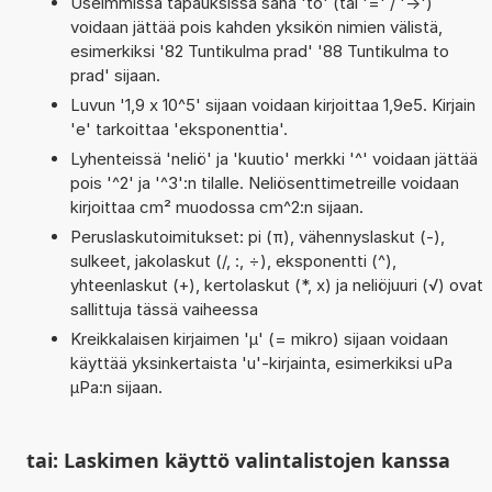
Useimmissa tapauksissa sana 'to' (tai '=' / '->')
voidaan jättää pois kahden yksikön nimien välistä,
esimerkiksi '82 Tuntikulma prad' '88 Tuntikulma to
prad' sijaan.
Luvun '1,9 x 10^5' sijaan voidaan kirjoittaa 1,9e5. Kirjain
'e' tarkoittaa 'eksponenttia'.
Lyhenteissä 'neliö' ja 'kuutio' merkki '^' voidaan jättää
pois '^2' ja '^3':n tilalle. Neliösenttimetreille voidaan
kirjoittaa cm² muodossa cm^2:n sijaan.
Peruslaskutoimitukset: pi (π), vähennyslaskut (-),
sulkeet, jakolaskut (/, :, ÷), eksponentti (^),
yhteenlaskut (+), kertolaskut (*, x) ja neliöjuuri (√) ovat
sallittuja tässä vaiheessa
Kreikkalaisen kirjaimen 'µ' (= mikro) sijaan voidaan
käyttää yksinkertaista 'u'-kirjainta, esimerkiksi uPa
µPa:n sijaan.
tai: Laskimen käyttö valintalistojen kanssa