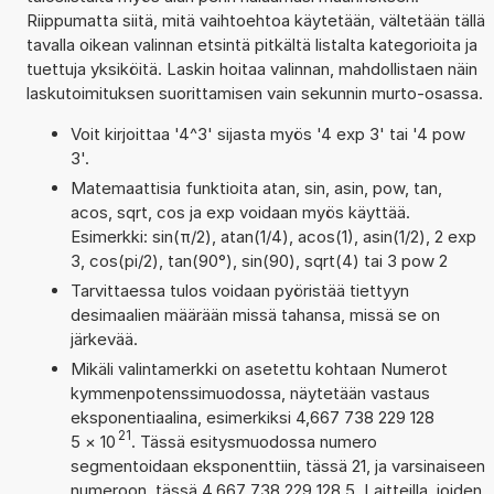
Riippumatta siitä, mitä vaihtoehtoa käytetään, vältetään tällä
tavalla oikean valinnan etsintä pitkältä listalta kategorioita ja
tuettuja yksiköitä. Laskin hoitaa valinnan, mahdollistaen näin
laskutoimituksen suorittamisen vain sekunnin murto-osassa.
Voit kirjoittaa '4^3' sijasta myös '4 exp 3' tai '4 pow
3'.
Matemaattisia funktioita atan, sin, asin, pow, tan,
acos, sqrt, cos ja exp voidaan myös käyttää.
Esimerkki: sin(π/2), atan(1/4), acos(1), asin(1/2), 2 exp
3, cos(pi/2), tan(90°), sin(90), sqrt(4) tai 3 pow 2
Tarvittaessa tulos voidaan pyöristää tiettyyn
desimaalien määrään missä tahansa, missä se on
järkevää.
Mikäli valintamerkki on asetettu kohtaan Numerot
kymmenpotenssimuodossa, näytetään vastaus
eksponentiaalina, esimerkiksi 4,667 738 229 128
21
5
×
10
. Tässä esitysmuodossa numero
segmentoidaan eksponenttiin, tässä 21, ja varsinaiseen
numeroon, tässä 4,667 738 229 128 5. Laitteilla, joiden