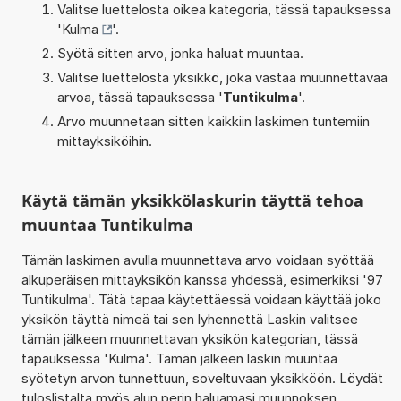
Valitse luettelosta oikea kategoria, tässä tapauksessa
'
Kulma
'.
Syötä sitten arvo, jonka haluat muuntaa.
Valitse luettelosta yksikkö, joka vastaa muunnettavaa
arvoa, tässä tapauksessa '
Tuntikulma
'.
Arvo muunnetaan sitten kaikkiin laskimen tuntemiin
mittayksiköihin.
Käytä tämän yksikkölaskurin täyttä tehoa
muuntaa Tuntikulma
Tämän laskimen avulla muunnettava arvo voidaan syöttää
alkuperäisen mittayksikön kanssa yhdessä, esimerkiksi '97
Tuntikulma'. Tätä tapaa käytettäessä voidaan käyttää joko
yksikön täyttä nimeä tai sen lyhennettä Laskin valitsee
tämän jälkeen muunnettavan yksikön kategorian, tässä
tapauksessa 'Kulma'. Tämän jälkeen laskin muuntaa
syötetyn arvon tunnettuun, soveltuvaan yksikköön. Löydät
tuloslistalta myös alun perin haluamasi muunnoksen.