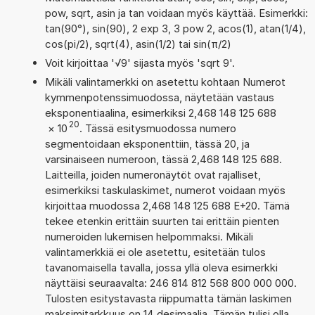
pow, sqrt, asin ja tan voidaan myös käyttää. Esimerkki:
tan(90°), sin(90), 2 exp 3, 3 pow 2, acos(1), atan(1/4),
cos(pi/2), sqrt(4), asin(1/2) tai sin(π/2)
Voit kirjoittaa '√9' sijasta myös 'sqrt 9'.
Mikäli valintamerkki on asetettu kohtaan Numerot
kymmenpotenssimuodossa, näytetään vastaus
eksponentiaalina, esimerkiksi 2,468 148 125 688
20
×
10
. Tässä esitysmuodossa numero
segmentoidaan eksponenttiin, tässä 20, ja
varsinaiseen numeroon, tässä 2,468 148 125 688.
Laitteilla, joiden numeronäytöt ovat rajalliset,
esimerkiksi taskulaskimet, numerot voidaan myös
kirjoittaa muodossa 2,468 148 125 688 E+20. Tämä
tekee etenkin erittäin suurten tai erittäin pienten
numeroiden lukemisen helpommaksi. Mikäli
valintamerkkiä ei ole asetettu, esitetään tulos
tavanomaisella tavalla, jossa yllä oleva esimerkki
näyttäisi seuraavalta: 246 814 812 568 800 000 000.
Tulosten esitystavasta riippumatta tämän laskimen
maksimitarkkuus on 14 desimaalia. Tämän tulisi olla