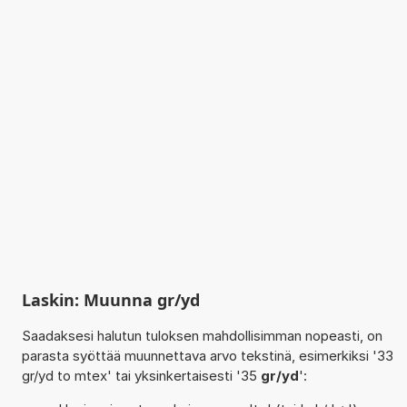
Laskin: Muunna gr/yd
Saadaksesi halutun tuloksen mahdollisimman nopeasti, on
parasta syöttää muunnettava arvo tekstinä, esimerkiksi '33
gr/yd to mtex' tai yksinkertaisesti '35
gr/yd
':