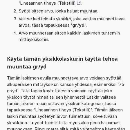
'
Lineaarinen tiheys (Tekstiili)
'.
Syötä sitten arvo, jonka haluat muuntaa.
Valitse luettelosta yksikkö, joka vastaa muunnettavaa
arvoa, tässä tapauksessa '
gr/yd
'.
Arvo muunnetaan sitten kaikkiin laskimen tuntemiin
mittayksiköihin.
Käytä tämän yksikkölaskurin täyttä tehoa
muuntaa gr/yd
Tämän laskimen avulla muunnettava arvo voidaan syöttää
alkuperäisen mittayksikön kanssa yhdessä, esimerkiksi '75
gr/yd'. Tätä tapaa käytettäessä voidaan käyttää joko
yksikön täyttä nimeä tai sen lyhennettä Laskin valitsee
tämän jälkeen muunnettavan yksikön kategorian, tässä
tapauksessa 'Lineaarinen tiheys (Tekstiili)'. Tämän jälkeen
laskin muuntaa syötetyn arvon tunnettuun, soveltuvaan
yksikköön. Löydät tuloslistalta myös alun perin haluamasi
muunnoksen. Riippumatta siitä, mitä vaihtoehtoa käytetään,