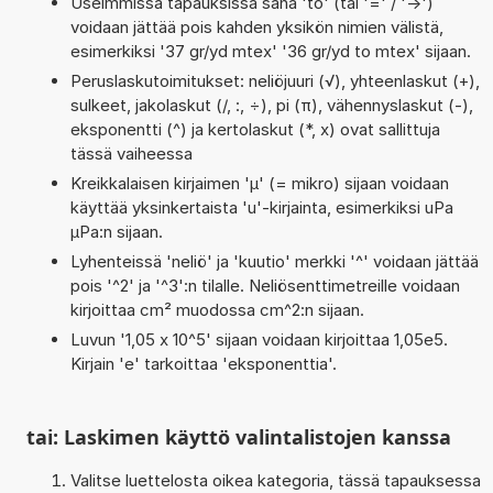
Useimmissa tapauksissa sana 'to' (tai '=' / '->')
voidaan jättää pois kahden yksikön nimien välistä,
esimerkiksi '37 gr/yd mtex' '36 gr/yd to mtex' sijaan.
Peruslaskutoimitukset: neliöjuuri (√), yhteenlaskut (+),
sulkeet, jakolaskut (/, :, ÷), pi (π), vähennyslaskut (-),
eksponentti (^) ja kertolaskut (*, x) ovat sallittuja
tässä vaiheessa
Kreikkalaisen kirjaimen 'µ' (= mikro) sijaan voidaan
käyttää yksinkertaista 'u'-kirjainta, esimerkiksi uPa
µPa:n sijaan.
Lyhenteissä 'neliö' ja 'kuutio' merkki '^' voidaan jättää
pois '^2' ja '^3':n tilalle. Neliösenttimetreille voidaan
kirjoittaa cm² muodossa cm^2:n sijaan.
Luvun '1,05 x 10^5' sijaan voidaan kirjoittaa 1,05e5.
Kirjain 'e' tarkoittaa 'eksponenttia'.
tai: Laskimen käyttö valintalistojen kanssa
Valitse luettelosta oikea kategoria, tässä tapauksessa