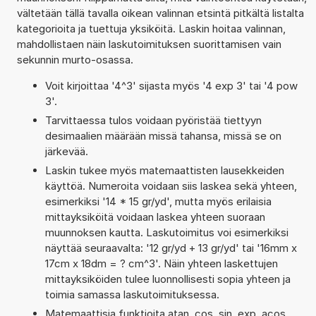
vältetään tällä tavalla oikean valinnan etsintä pitkältä listalta
kategorioita ja tuettuja yksiköitä. Laskin hoitaa valinnan,
mahdollistaen näin laskutoimituksen suorittamisen vain
sekunnin murto-osassa.
Voit kirjoittaa '4^3' sijasta myös '4 exp 3' tai '4 pow
3'.
Tarvittaessa tulos voidaan pyöristää tiettyyn
desimaalien määrään missä tahansa, missä se on
järkevää.
Laskin tukee myös matemaattisten lausekkeiden
käyttöä. Numeroita voidaan siis laskea sekä yhteen,
esimerkiksi '14 * 15 gr/yd', mutta myös erilaisia
mittayksiköitä voidaan laskea yhteen suoraan
muunnoksen kautta. Laskutoimitus voi esimerkiksi
näyttää seuraavalta: '12 gr/yd + 13 gr/yd' tai '16mm x
17cm x 18dm = ? cm^3'. Näin yhteen laskettujen
mittayksiköiden tulee luonnollisesti sopia yhteen ja
toimia samassa laskutoimituksessa.
Matemaattisia funktioita atan, cos, sin, exp, acos,