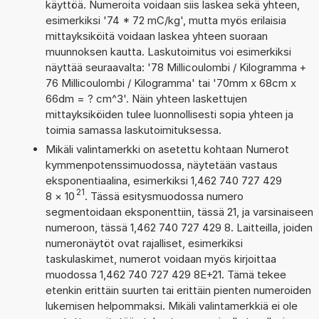
käyttöä. Numeroita voidaan siis laskea sekä yhteen,
esimerkiksi '74 * 72 mC/kg', mutta myös erilaisia
mittayksiköitä voidaan laskea yhteen suoraan
muunnoksen kautta. Laskutoimitus voi esimerkiksi
näyttää seuraavalta: '78 Millicoulombi / Kilogramma +
76 Millicoulombi / Kilogramma' tai '70mm x 68cm x
66dm = ? cm^3'. Näin yhteen laskettujen
mittayksiköiden tulee luonnollisesti sopia yhteen ja
toimia samassa laskutoimituksessa.
Mikäli valintamerkki on asetettu kohtaan Numerot
kymmenpotenssimuodossa, näytetään vastaus
eksponentiaalina, esimerkiksi 1,462 740 727 429
21
8
×
10
. Tässä esitysmuodossa numero
segmentoidaan eksponenttiin, tässä 21, ja varsinaiseen
numeroon, tässä 1,462 740 727 429 8. Laitteilla, joiden
numeronäytöt ovat rajalliset, esimerkiksi
taskulaskimet, numerot voidaan myös kirjoittaa
muodossa 1,462 740 727 429 8E+21. Tämä tekee
etenkin erittäin suurten tai erittäin pienten numeroiden
lukemisen helpommaksi. Mikäli valintamerkkiä ei ole