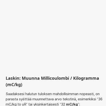
Laskin: Muunna Millicoulombi / Kilogramma
(mC/kg)
Saadaksesi halutun tuloksen mahdollisimman nopeasti, on
parasta syöttää muunnettava arvo tekstinä, esimerkiksi '36
mC/kg to uR' tai yksinkertaisesti '32
mC/kg
':