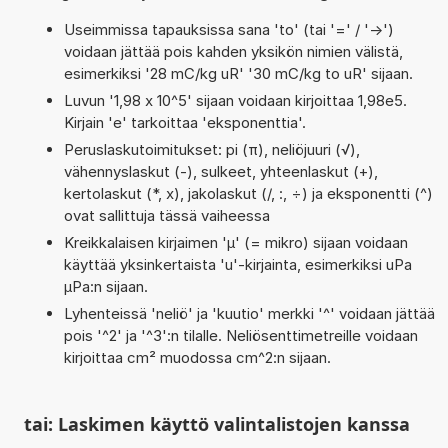
Useimmissa tapauksissa sana 'to' (tai '=' / '->')
voidaan jättää pois kahden yksikön nimien välistä,
esimerkiksi '28 mC/kg uR' '30 mC/kg to uR' sijaan.
Luvun '1,98 x 10^5' sijaan voidaan kirjoittaa 1,98e5.
Kirjain 'e' tarkoittaa 'eksponenttia'.
Peruslaskutoimitukset: pi (π), neliöjuuri (√),
vähennyslaskut (-), sulkeet, yhteenlaskut (+),
kertolaskut (*, x), jakolaskut (/, :, ÷) ja eksponentti (^)
ovat sallittuja tässä vaiheessa
Kreikkalaisen kirjaimen 'µ' (= mikro) sijaan voidaan
käyttää yksinkertaista 'u'-kirjainta, esimerkiksi uPa
µPa:n sijaan.
Lyhenteissä 'neliö' ja 'kuutio' merkki '^' voidaan jättää
pois '^2' ja '^3':n tilalle. Neliösenttimetreille voidaan
kirjoittaa cm² muodossa cm^2:n sijaan.
tai: Laskimen käyttö valintalistojen kanssa