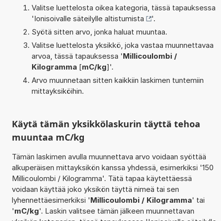
Valitse luettelosta oikea kategoria, tässä tapauksessa
'
Ionisoivalle säteilylle altistumista
'.
Syötä sitten arvo, jonka haluat muuntaa.
Valitse luettelosta yksikkö, joka vastaa muunnettavaa
arvoa, tässä tapauksessa '
Millicoulombi /
Kilogramma
[
mC/kg
]'.
Arvo muunnetaan sitten kaikkiin laskimen tuntemiin
mittayksiköihin.
Käytä tämän yksikkölaskurin täyttä tehoa
muuntaa mC/kg
Tämän laskimen avulla muunnettava arvo voidaan syöttää
alkuperäisen mittayksikön kanssa yhdessä, esimerkiksi '150
Millicoulombi / Kilogramma'. Tätä tapaa käytettäessä
voidaan käyttää joko yksikön täyttä nimeä tai sen
lyhennettäesimerkiksi '
Millicoulombi / Kilogramma
' tai
'
mC/kg
'. Laskin valitsee tämän jälkeen muunnettavan