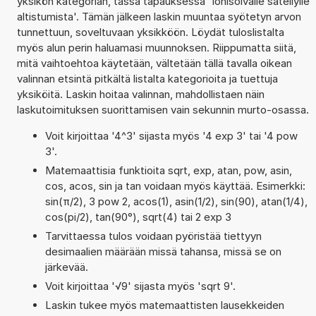
yksikön kategorian, tässä tapauksessa 'Ionisoivalle säteilylle
altistumista'. Tämän jälkeen laskin muuntaa syötetyn arvon
tunnettuun, soveltuvaan yksikköön. Löydät tuloslistalta
myös alun perin haluamasi muunnoksen. Riippumatta siitä,
mitä vaihtoehtoa käytetään, vältetään tällä tavalla oikean
valinnan etsintä pitkältä listalta kategorioita ja tuettuja
yksiköitä. Laskin hoitaa valinnan, mahdollistaen näin
laskutoimituksen suorittamisen vain sekunnin murto-osassa.
Voit kirjoittaa '4^3' sijasta myös '4 exp 3' tai '4 pow
3'.
Matemaattisia funktioita sqrt, exp, atan, pow, asin,
cos, acos, sin ja tan voidaan myös käyttää. Esimerkki:
sin(π/2), 3 pow 2, acos(1), asin(1/2), sin(90), atan(1/4),
cos(pi/2), tan(90°), sqrt(4) tai 2 exp 3
Tarvittaessa tulos voidaan pyöristää tiettyyn
desimaalien määrään missä tahansa, missä se on
järkevää.
Voit kirjoittaa '√9' sijasta myös 'sqrt 9'.
Laskin tukee myös matemaattisten lausekkeiden