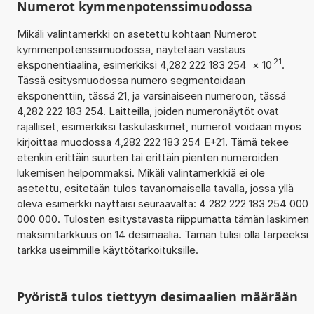
Numerot kymmenpotenssimuodossa
Mikäli valintamerkki on asetettu kohtaan Numerot
kymmenpotenssimuodossa, näytetään vastaus
21
eksponentiaalina, esimerkiksi 4,282 222 183 254
×
10
.
Tässä esitysmuodossa numero segmentoidaan
eksponenttiin, tässä 21, ja varsinaiseen numeroon, tässä
4,282 222 183 254. Laitteilla, joiden numeronäytöt ovat
rajalliset, esimerkiksi taskulaskimet, numerot voidaan myös
kirjoittaa muodossa 4,282 222 183 254 E+21. Tämä tekee
etenkin erittäin suurten tai erittäin pienten numeroiden
lukemisen helpommaksi. Mikäli valintamerkkiä ei ole
asetettu, esitetään tulos tavanomaisella tavalla, jossa yllä
oleva esimerkki näyttäisi seuraavalta: 4 282 222 183 254 000
000 000. Tulosten esitystavasta riippumatta tämän laskimen
maksimitarkkuus on 14 desimaalia. Tämän tulisi olla tarpeeksi
tarkka useimmille käyttötarkoituksille.
Pyöristä tulos tiettyyn desimaalien määrään