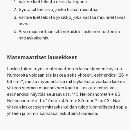
Valitse luettelosta oikea kategoria.
Syötä sitten arvo, jonka haluat muuntaa.
Valitse luettelosta yksikkö, joka vastaa muunnettavaa
arvoa.
Arvo muunnetaan sitten kaikkiin laskimen tuntemiin
mittayksiköihin.
Matemaattiset lausekkeet
Laskin tukee myös matemaattisten lausekkeiden käyttöä.
Numeroita voidaan siis laskea sekä yhteen, esimerkiksi '26 *
66 nm2', mutta myös erilaisia mittayksiköitä voidaan laskea
yhteen suoraan muunnoksen kautta. Laskutoimitus voi
esimerkiksi näyttää seuraavalta: '45 Neliönanometri + 85
Neliönanometri' tai '7mm x 47cm x 87dm = ? cm^3'. Näin
yhteen laskettujen mittayksiköiden tulee luonnollisesti sopia
yhteen ja toimia samassa laskutoimituksessa.