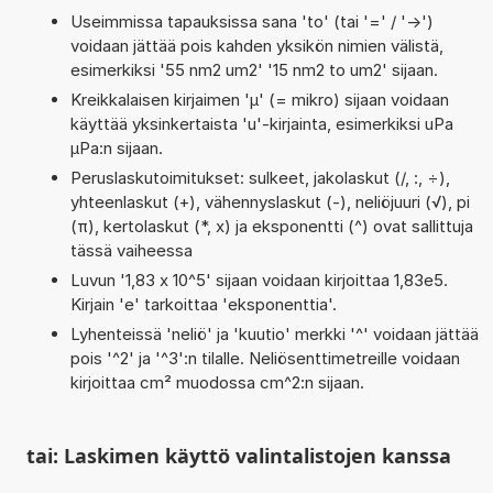
Useimmissa tapauksissa sana 'to' (tai '=' / '->')
voidaan jättää pois kahden yksikön nimien välistä,
esimerkiksi '55 nm2 um2' '15 nm2 to um2' sijaan.
Kreikkalaisen kirjaimen 'µ' (= mikro) sijaan voidaan
käyttää yksinkertaista 'u'-kirjainta, esimerkiksi uPa
µPa:n sijaan.
Peruslaskutoimitukset: sulkeet, jakolaskut (/, :, ÷),
yhteenlaskut (+), vähennyslaskut (-), neliöjuuri (√), pi
(π), kertolaskut (*, x) ja eksponentti (^) ovat sallittuja
tässä vaiheessa
Luvun '1,83 x 10^5' sijaan voidaan kirjoittaa 1,83e5.
Kirjain 'e' tarkoittaa 'eksponenttia'.
Lyhenteissä 'neliö' ja 'kuutio' merkki '^' voidaan jättää
pois '^2' ja '^3':n tilalle. Neliösenttimetreille voidaan
kirjoittaa cm² muodossa cm^2:n sijaan.
tai: Laskimen käyttö valintalistojen kanssa