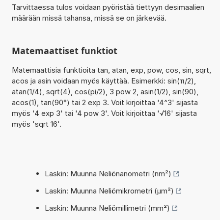
Tarvittaessa tulos voidaan pyöristää tiettyyn desimaalien
määrään missä tahansa, missä se on järkevää.
Matemaattiset funktiot
Matemaattisia funktioita tan, atan, exp, pow, cos, sin, sqrt,
acos ja asin voidaan myös käyttää. Esimerkki: sin(π/2),
atan(1/4), sqrt(4), cos(pi/2), 3 pow 2, asin(1/2), sin(90),
acos(1), tan(90°) tai 2 exp 3. Voit kirjoittaa '4^3' sijasta
myös '4 exp 3' tai '4 pow 3'. Voit kirjoittaa '√16' sijasta
myös 'sqrt 16'.
Laskin: Muunna Neliönanometri (nm²)
Laskin: Muunna Neliömikrometri (µm²)
Laskin: Muunna Neliömillimetri (mm²)