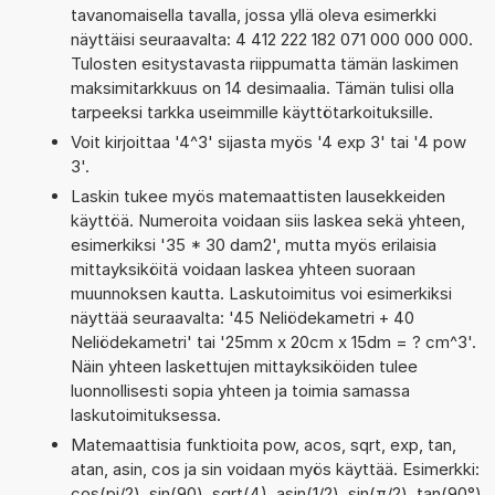
tavanomaisella tavalla, jossa yllä oleva esimerkki
näyttäisi seuraavalta: 4 412 222 182 071 000 000 000.
Tulosten esitystavasta riippumatta tämän laskimen
maksimitarkkuus on 14 desimaalia. Tämän tulisi olla
tarpeeksi tarkka useimmille käyttötarkoituksille.
Voit kirjoittaa '4^3' sijasta myös '4 exp 3' tai '4 pow
3'.
Laskin tukee myös matemaattisten lausekkeiden
käyttöä. Numeroita voidaan siis laskea sekä yhteen,
esimerkiksi '35 * 30 dam2', mutta myös erilaisia
mittayksiköitä voidaan laskea yhteen suoraan
muunnoksen kautta. Laskutoimitus voi esimerkiksi
näyttää seuraavalta: '45 Neliödekametri + 40
Neliödekametri' tai '25mm x 20cm x 15dm = ? cm^3'.
Näin yhteen laskettujen mittayksiköiden tulee
luonnollisesti sopia yhteen ja toimia samassa
laskutoimituksessa.
Matemaattisia funktioita pow, acos, sqrt, exp, tan,
atan, asin, cos ja sin voidaan myös käyttää. Esimerkki:
cos(pi/2), sin(90), sqrt(4), asin(1/2), sin(π/2), tan(90°),