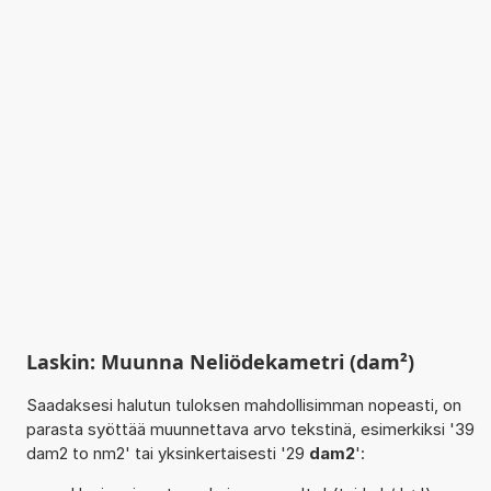
Laskin: Muunna Neliödekametri (dam²)
Saadaksesi halutun tuloksen mahdollisimman nopeasti, on
parasta syöttää muunnettava arvo tekstinä, esimerkiksi '39
dam2 to nm2' tai yksinkertaisesti '29
dam2
':