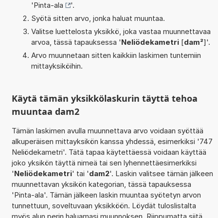
'
Pinta-ala
'.
Syötä sitten arvo, jonka haluat muuntaa.
Valitse luettelosta yksikkö, joka vastaa muunnettavaa
arvoa, tässä tapauksessa '
Neliödekametri
[
dam²
]'.
Arvo muunnetaan sitten kaikkiin laskimen tuntemiin
mittayksiköihin.
Käytä tämän yksikkölaskurin täyttä tehoa
muuntaa dam2
Tämän laskimen avulla muunnettava arvo voidaan syöttää
alkuperäisen mittayksikön kanssa yhdessä, esimerkiksi '747
Neliödekametri'. Tätä tapaa käytettäessä voidaan käyttää
joko yksikön täyttä nimeä tai sen lyhennettäesimerkiksi
'
Neliödekametri
' tai '
dam2
'. Laskin valitsee tämän jälkeen
muunnettavan yksikön kategorian, tässä tapauksessa
'Pinta-ala'. Tämän jälkeen laskin muuntaa syötetyn arvon
tunnettuun, soveltuvaan yksikköön. Löydät tuloslistalta
myös alun perin haluamasi muunnoksen. Riippumatta siitä,