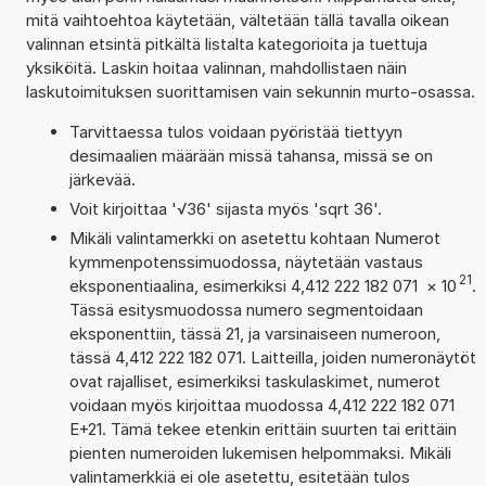
mitä vaihtoehtoa käytetään, vältetään tällä tavalla oikean
valinnan etsintä pitkältä listalta kategorioita ja tuettuja
yksiköitä. Laskin hoitaa valinnan, mahdollistaen näin
laskutoimituksen suorittamisen vain sekunnin murto-osassa.
Tarvittaessa tulos voidaan pyöristää tiettyyn
desimaalien määrään missä tahansa, missä se on
järkevää.
Voit kirjoittaa '√36' sijasta myös 'sqrt 36'.
Mikäli valintamerkki on asetettu kohtaan Numerot
kymmenpotenssimuodossa, näytetään vastaus
21
eksponentiaalina, esimerkiksi 4,412 222 182 071
×
10
.
Tässä esitysmuodossa numero segmentoidaan
eksponenttiin, tässä 21, ja varsinaiseen numeroon,
tässä 4,412 222 182 071. Laitteilla, joiden numeronäytöt
ovat rajalliset, esimerkiksi taskulaskimet, numerot
voidaan myös kirjoittaa muodossa 4,412 222 182 071
E+21. Tämä tekee etenkin erittäin suurten tai erittäin
pienten numeroiden lukemisen helpommaksi. Mikäli
valintamerkkiä ei ole asetettu, esitetään tulos