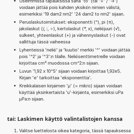
Useimmissa tapauksissa sana 'to' (tai '=' / '->')
voidaan jättää pois kahden yksikön nimien välistä,
esimerkiksi '19 dam2 nm2' '24 dam2 to nm2' sijaan.
Peruslaskutoimitukset: eksponentti (^), pi (π),
jakolaskut (/, :, ÷), kertolaskut (*, x), neliöjuuri (√),
sulkeet, yhteenlaskut (+) ja vähennyslaskut (-) ovat
sallittuja tässä vaiheessa
Lyhenteissä 'neliö' ja 'kuutio' merkki '^' voidaan jättää
pois '^2' ja '^3':n tilalle. Neliösenttimetreille voidaan
kirjoittaa cm² muodossa cm^2:n sijaan.
Luvun '1,92 x 10^5' sijaan voidaan kirjoittaa 1,92e5.
Kirjain 'e' tarkoittaa 'eksponenttia'.
Kreikkalaisen kirjaimen 'µ' (= mikro) sijaan voidaan
käyttää yksinkertaista 'u'-kirjainta, esimerkiksi uPa
µPa:n sijaan.
tai: Laskimen käyttö valintalistojen kanssa
Valitse luettelosta oikea kategoria, tässä tapauksessa