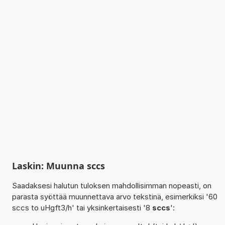
Laskin: Muunna sccs
Saadaksesi halutun tuloksen mahdollisimman nopeasti, on
parasta syöttää muunnettava arvo tekstinä, esimerkiksi '60
sccs to uHgft3/h' tai yksinkertaisesti '8
sccs
':