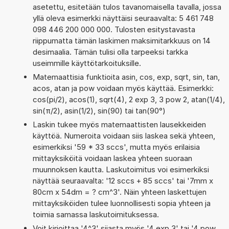
asetettu, esitetään tulos tavanomaisella tavalla, jossa
yllä oleva esimerkki näyttäisi seuraavalta: 5 461 748
098 446 200 000 000. Tulosten esitystavasta
riippumatta tämän laskimen maksimitarkkuus on 14
desimaalia. Tämän tulisi olla tarpeeksi tarkka
useimmille käyttötarkoituksille.
Matemaattisia funktioita asin, cos, exp, sqrt, sin, tan,
acos, atan ja pow voidaan myös käyttää. Esimerkki:
cos(pi/2), acos(1), sqrt(4), 2 exp 3, 3 pow 2, atan(1/4),
sin(π/2), asin(1/2), sin(90) tai tan(90°)
Laskin tukee myös matemaattisten lausekkeiden
käyttöä. Numeroita voidaan siis laskea sekä yhteen,
esimerkiksi '59 * 33 sccs', mutta myös erilaisia
mittayksiköitä voidaan laskea yhteen suoraan
muunnoksen kautta. Laskutoimitus voi esimerkiksi
näyttää seuraavalta: '12 sccs + 85 sccs' tai '7mm x
80cm x 54dm = ? cm^3'. Näin yhteen laskettujen
mittayksiköiden tulee luonnollisesti sopia yhteen ja
toimia samassa laskutoimituksessa.
Voit kirjoittaa '4^3' sijasta myös '4 exp 3' tai '4 pow