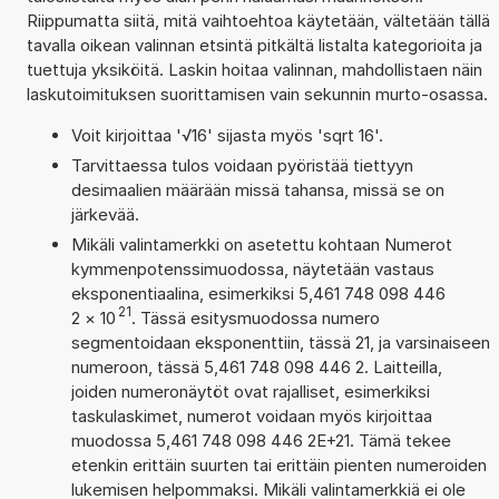
Riippumatta siitä, mitä vaihtoehtoa käytetään, vältetään tällä
tavalla oikean valinnan etsintä pitkältä listalta kategorioita ja
tuettuja yksiköitä. Laskin hoitaa valinnan, mahdollistaen näin
laskutoimituksen suorittamisen vain sekunnin murto-osassa.
Voit kirjoittaa '√16' sijasta myös 'sqrt 16'.
Tarvittaessa tulos voidaan pyöristää tiettyyn
desimaalien määrään missä tahansa, missä se on
järkevää.
Mikäli valintamerkki on asetettu kohtaan Numerot
kymmenpotenssimuodossa, näytetään vastaus
eksponentiaalina, esimerkiksi 5,461 748 098 446
21
2
×
10
. Tässä esitysmuodossa numero
segmentoidaan eksponenttiin, tässä 21, ja varsinaiseen
numeroon, tässä 5,461 748 098 446 2. Laitteilla,
joiden numeronäytöt ovat rajalliset, esimerkiksi
taskulaskimet, numerot voidaan myös kirjoittaa
muodossa 5,461 748 098 446 2E+21. Tämä tekee
etenkin erittäin suurten tai erittäin pienten numeroiden
lukemisen helpommaksi. Mikäli valintamerkkiä ei ole