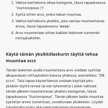
Valitse luettelosta oikea kategoria, tässä tapauksessa
'
Vuotonopeus
'.
Syötä sitten arvo, jonka haluat muuntaa.
Valitse luettelosta yksikkö, joka vastaa muunnettavaa
arvoa, tässä tapauksessa '
sccs
'.
Arvo muunnetaan sitten kaikkiin laskimen tuntemiin
mittayksiköihin.
Käytä tämän yksikkölaskurin täyttä tehoa
muuntaa sccs
Tämän laskimen avulla muunnettava arvo voidaan syöttää
alkuperäisen mittayksikön kanssa yhdessä, esimerkiksi '318
sccs'. Tätä tapaa käytettäessä voidaan käyttää joko
yksikön täyttä nimeä tai sen lyhennettä Laskin valitsee
tämän jälkeen muunnettavan yksikön kategorian, tässä
tapauksessa 'Vuotonopeus'. Tämän jälkeen laskin muuntaa
syötetyn arvon tunnettuun, soveltuvaan yksikköön. Löydät
tuloslistalta myös alun perin haluamasi muunnoksen.