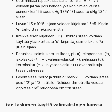
Useimmissa tapauksissa sana 'to' (tai '=' / '->')
voidaan jättää pois kahden yksikön nimien välistä,
esimerkiksi '55 sccs uHgft3/h' '81 sccs to uHgft3/h'
sijaan.
Luvun '1,5 x 10^5' sijaan voidaan kirjoittaa 1,5e5. Kirjain
'e' tarkoittaa 'eksponenttia'.
Kreikkalaisen kirjaimen 'µ' (= mikro) sijaan voidaan
käyttää yksinkertaista 'u'-kirjainta, esimerkiksi uPa
µPa:n sijaan.
Peruslaskutoimitukset: sulkeet, pi (π), eksponentti (^),
jakolaskut (/, :, ÷), vähennyslaskut (-), neliöjuuri (√),
kertolaskut (*, x) ja yhteenlaskut (+) ovat sallittuja
tässä vaiheessa
Lyhenteissä 'neliö' ja 'kuutio' merkki '^' voidaan jättää
pois '^2' ja '^3':n tilalle. Neliösenttimetreille voidaan
kirjoittaa cm² muodossa cm^2:n sijaan.
tai: Laskimen käyttö valintalistojen kanssa