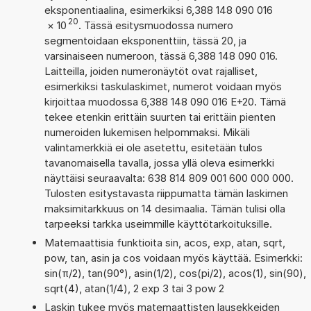
eksponentiaalina, esimerkiksi 6,388 148 090 016
20
×
10
. Tässä esitysmuodossa numero
segmentoidaan eksponenttiin, tässä 20, ja
varsinaiseen numeroon, tässä 6,388 148 090 016.
Laitteilla, joiden numeronäytöt ovat rajalliset,
esimerkiksi taskulaskimet, numerot voidaan myös
kirjoittaa muodossa 6,388 148 090 016 E+20. Tämä
tekee etenkin erittäin suurten tai erittäin pienten
numeroiden lukemisen helpommaksi. Mikäli
valintamerkkiä ei ole asetettu, esitetään tulos
tavanomaisella tavalla, jossa yllä oleva esimerkki
näyttäisi seuraavalta: 638 814 809 001 600 000 000.
Tulosten esitystavasta riippumatta tämän laskimen
maksimitarkkuus on 14 desimaalia. Tämän tulisi olla
tarpeeksi tarkka useimmille käyttötarkoituksille.
Matemaattisia funktioita sin, acos, exp, atan, sqrt,
pow, tan, asin ja cos voidaan myös käyttää. Esimerkki:
sin(π/2), tan(90°), asin(1/2), cos(pi/2), acos(1), sin(90),
sqrt(4), atan(1/4), 2 exp 3 tai 3 pow 2
Laskin tukee myös matemaattisten lausekkeiden