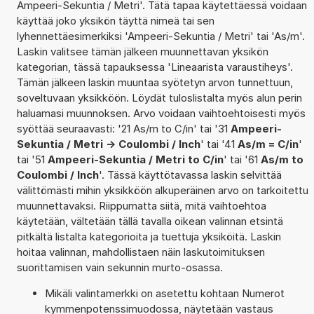
Ampeeri-Sekuntia / Metri'. Tätä tapaa käytettäessä voidaan
käyttää joko yksikön täyttä nimeä tai sen
lyhennettäesimerkiksi 'Ampeeri-Sekuntia / Metri' tai 'As/m'.
Laskin valitsee tämän jälkeen muunnettavan yksikön
kategorian, tässä tapauksessa 'Lineaarista varaustiheys'.
Tämän jälkeen laskin muuntaa syötetyn arvon tunnettuun,
soveltuvaan yksikköön. Löydät tuloslistalta myös alun perin
haluamasi muunnoksen. Arvo voidaan vaihtoehtoisesti myös
syöttää seuraavasti: '21 As/m to C/in' tai '31
Ampeeri-
Sekuntia / Metri -> Coulombi / Inch
' tai '41
As/m = C/in
'
tai '51
Ampeeri-Sekuntia / Metri to C/in
' tai '61
As/m to
Coulombi / Inch
'. Tässä käyttötavassa laskin selvittää
välittömästi mihin yksikköön alkuperäinen arvo on tarkoitettu
muunnettavaksi. Riippumatta siitä, mitä vaihtoehtoa
käytetään, vältetään tällä tavalla oikean valinnan etsintä
pitkältä listalta kategorioita ja tuettuja yksiköitä. Laskin
hoitaa valinnan, mahdollistaen näin laskutoimituksen
suorittamisen vain sekunnin murto-osassa.
Mikäli valintamerkki on asetettu kohtaan Numerot
kymmenpotenssimuodossa, näytetään vastaus