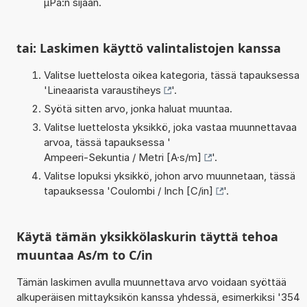
µPa:n sijaan.
tai: Laskimen käyttö valintalistojen kanssa
Valitse luettelosta oikea kategoria, tässä tapauksessa
'
Lineaarista varaustiheys
'.
Syötä sitten arvo, jonka haluat muuntaa.
Valitse luettelosta yksikkö, joka vastaa muunnettavaa
arvoa, tässä tapauksessa '
Ampeeri-Sekuntia / Metri [A·s/m]
'.
Valitse lopuksi yksikkö, johon arvo muunnetaan, tässä
tapauksessa '
Coulombi / Inch [C/in]
'.
Käytä tämän yksikkölaskurin täyttä tehoa
muuntaa As/m to C/in
Tämän laskimen avulla muunnettava arvo voidaan syöttää
alkuperäisen mittayksikön kanssa yhdessä, esimerkiksi '354