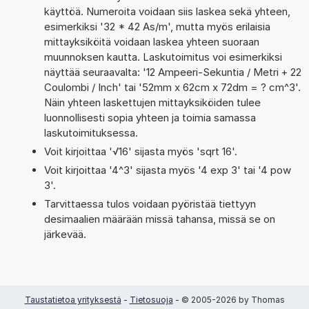
käyttöä. Numeroita voidaan siis laskea sekä yhteen,
esimerkiksi '32 * 42 As/m', mutta myös erilaisia
mittayksiköitä voidaan laskea yhteen suoraan
muunnoksen kautta. Laskutoimitus voi esimerkiksi
näyttää seuraavalta: '12 Ampeeri-Sekuntia / Metri + 22
Coulombi / Inch' tai '52mm x 62cm x 72dm = ? cm^3'.
Näin yhteen laskettujen mittayksiköiden tulee
luonnollisesti sopia yhteen ja toimia samassa
laskutoimituksessa.
Voit kirjoittaa '√16' sijasta myös 'sqrt 16'.
Voit kirjoittaa '4^3' sijasta myös '4 exp 3' tai '4 pow
3'.
Tarvittaessa tulos voidaan pyöristää tiettyyn
desimaalien määrään missä tahansa, missä se on
järkevää.
Taustatietoa yrityksestä
-
Tietosuoja
- © 2005-2026 by Thomas