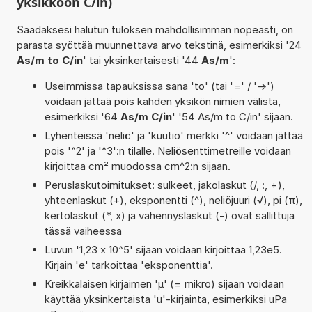
yksikköön C/in)
Saadaksesi halutun tuloksen mahdollisimman nopeasti, on
parasta syöttää muunnettava arvo tekstinä, esimerkiksi '24
As/m to C/in
' tai yksinkertaisesti '44
As/m
':
Useimmissa tapauksissa sana 'to' (tai '=' / '->')
voidaan jättää pois kahden yksikön nimien välistä,
esimerkiksi '64
As/m C/in
' '54 As/m to C/in' sijaan.
Lyhenteissä 'neliö' ja 'kuutio' merkki '^' voidaan jättää
pois '^2' ja '^3':n tilalle. Neliösenttimetreille voidaan
kirjoittaa cm² muodossa cm^2:n sijaan.
Peruslaskutoimitukset: sulkeet, jakolaskut (/, :, ÷),
yhteenlaskut (+), eksponentti (^), neliöjuuri (√), pi (π),
kertolaskut (*, x) ja vähennyslaskut (-) ovat sallittuja
tässä vaiheessa
Luvun '1,23 x 10^5' sijaan voidaan kirjoittaa 1,23e5.
Kirjain 'e' tarkoittaa 'eksponenttia'.
Kreikkalaisen kirjaimen 'µ' (= mikro) sijaan voidaan
käyttää yksinkertaista 'u'-kirjainta, esimerkiksi uPa