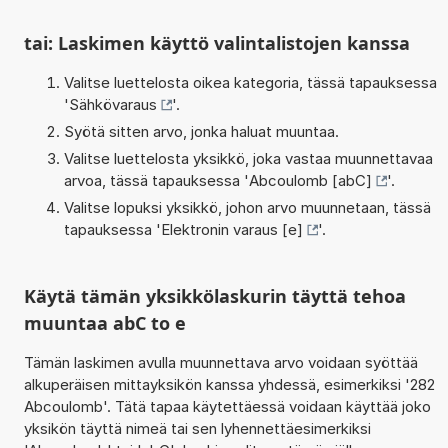
tai: Laskimen käyttö valintalistojen kanssa
Valitse luettelosta oikea kategoria, tässä tapauksessa
'
Sähkövaraus
'.
Syötä sitten arvo, jonka haluat muuntaa.
Valitse luettelosta yksikkö, joka vastaa muunnettavaa
arvoa, tässä tapauksessa '
Abcoulomb [abC]
'.
Valitse lopuksi yksikkö, johon arvo muunnetaan, tässä
tapauksessa '
Elektronin varaus [e]
'.
Käytä tämän yksikkölaskurin täyttä tehoa
muuntaa abC to e
Tämän laskimen avulla muunnettava arvo voidaan syöttää
alkuperäisen mittayksikön kanssa yhdessä, esimerkiksi '282
Abcoulomb'. Tätä tapaa käytettäessä voidaan käyttää joko
yksikön täyttä nimeä tai sen lyhennettäesimerkiksi