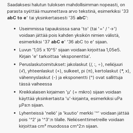
Saadaksesi halutun tuloksen mahdollisimman nopeasti, on
parasta syöttää muunnettava arvo tekstinä, esimerkiksi '33
abC to e
' tai yksinkertaisesti '35
abC
':
Useimmissa tapauksissa sana 'to' (tai '=' / '->')
voidaan jättää pois kahden yksikön nimien välistä,
esimerkiksi '37
abC e
' '36 abC to e' sijaan.
Luvun '1,05 x 10^5' sijaan voidaan kirjoittaa 1,05e5.
Kirjain 'e' tarkoittaa 'eksponenttia'.
Peruslaskutoimitukset: jakolaskut (/, :, ÷), neliöjuuri
(√), yhteenlaskut (+), sulkeet, pi (π), kertolaskut (*, x),
vähennyslaskut (-) ja eksponentti (^) ovat sallittuja
tässä vaiheessa
Kreikkalaisen kirjaimen 'µ' (= mikro) sijaan voidaan
käyttää yksinkertaista 'u'-kirjainta, esimerkiksi uPa
µPa:n sijaan.
Lyhenteissä 'neliö' ja 'kuutio' merkki '^' voidaan jättää
pois '^2' ja '^3':n tilalle. Neliösenttimetreille voidaan
kirjoittaa cm² muodossa cm^2:n sijaan.