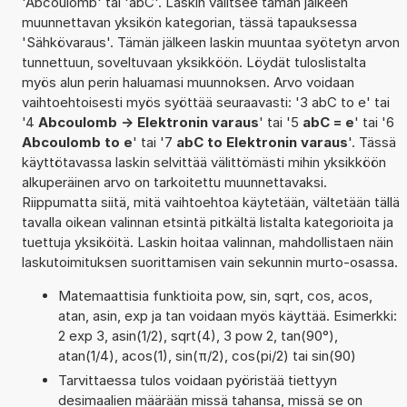
'Abcoulomb' tai 'abC'. Laskin valitsee tämän jälkeen
muunnettavan yksikön kategorian, tässä tapauksessa
'Sähkövaraus'. Tämän jälkeen laskin muuntaa syötetyn arvon
tunnettuun, soveltuvaan yksikköön. Löydät tuloslistalta
myös alun perin haluamasi muunnoksen. Arvo voidaan
vaihtoehtoisesti myös syöttää seuraavasti: '3 abC to e' tai
'4
Abcoulomb -> Elektronin varaus
' tai '5
abC = e
' tai '6
Abcoulomb to e
' tai '7
abC to Elektronin varaus
'. Tässä
käyttötavassa laskin selvittää välittömästi mihin yksikköön
alkuperäinen arvo on tarkoitettu muunnettavaksi.
Riippumatta siitä, mitä vaihtoehtoa käytetään, vältetään tällä
tavalla oikean valinnan etsintä pitkältä listalta kategorioita ja
tuettuja yksiköitä. Laskin hoitaa valinnan, mahdollistaen näin
laskutoimituksen suorittamisen vain sekunnin murto-osassa.
Matemaattisia funktioita pow, sin, sqrt, cos, acos,
atan, asin, exp ja tan voidaan myös käyttää. Esimerkki:
2 exp 3, asin(1/2), sqrt(4), 3 pow 2, tan(90°),
atan(1/4), acos(1), sin(π/2), cos(pi/2) tai sin(90)
Tarvittaessa tulos voidaan pyöristää tiettyyn
desimaalien määrään missä tahansa, missä se on