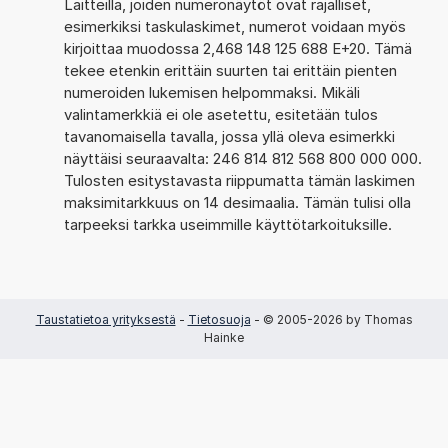
Laitteilla, joiden numeronäytöt ovat rajalliset,
esimerkiksi taskulaskimet, numerot voidaan myös
kirjoittaa muodossa 2,468 148 125 688 E+20. Tämä
tekee etenkin erittäin suurten tai erittäin pienten
numeroiden lukemisen helpommaksi. Mikäli
valintamerkkiä ei ole asetettu, esitetään tulos
tavanomaisella tavalla, jossa yllä oleva esimerkki
näyttäisi seuraavalta: 246 814 812 568 800 000 000.
Tulosten esitystavasta riippumatta tämän laskimen
maksimitarkkuus on 14 desimaalia. Tämän tulisi olla
tarpeeksi tarkka useimmille käyttötarkoituksille.
Taustatietoa yrityksestä
-
Tietosuoja
- © 2005-2026 by Thomas
Hainke