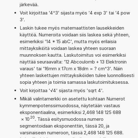
järkevää.
Voit kirjoittaa '4^3' sijasta myös '4 exp 3' tai '4 pow
3'.
Laskin tukee myös matemaattisten lausekkeiden
käyttöä. Numeroita voidaan siis laskea sekä yhteen,
esimerkiksi '14 * 15 abC', mutta myös erilaisia
mittayksiköitä voidaan laskea yhteen suoraan
muunnoksen kautta. Laskutoimitus voi esimerkiksi
näyttää seuraavalta: '12 Abcoulomb + 13 Elektronin
varaus' tai '16mm x 17cm x 18dm = ? cm^3'. Näin
yhteen laskettujen mittayksiköiden tulee luonnollisesti
sopia yhteen ja toimia samassa laskutoimituksessa.
Voit kirjoittaa '√4' sijasta myös 'sqrt 4'.
Mikäli valintamerkki on asetettu kohtaan Numerot
kymmenpotenssimuodossa, näytetään vastaus
eksponentiaalina, esimerkiksi 2,468 148 125 688
20
×
10
. Tässä esitysmuodossa numero
segmentoidaan eksponenttiin, tässä 20, ja
varsinaiseen numeroon, tässä 2,468 148 125 688.