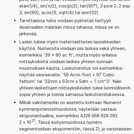
atan(1/4), sin(π/2), cos(pi/2), tan(90°), 3 pow 2, 2 exp
3, sin(90), acos(1), sqrt(4) tai asin(1/2)
Tarvittaessa tulos voidaan pyöristää tiettyyn
desimaalien määrään missä tahansa, missä se on
järkevää.
Laskin tukee myös matemaattisten lausekkeiden
käyttöä. Numeroita voidaan siis laskea sekä yhteen,
esimerkiksi '39 * 80 ac ft', mutta myös erilaisia
mittayksiköitä voidaan laskea yhteen suoraan
muunnoksen kautta. Laskutoimitus voi esimerkiksi
näyttää seuraavalta: '56 Acre-foot + 97 Cubic
fathom' tai '22mm x 63cm x 5dm = ? cm^3'. Näin
yhteen laskettujen mittayksiköiden tulee luonnollisesti
sopia yhteen ja toimia samassa laskutoimituksessa.
Mikäli valintamerkki on asetettu kohtaan Numerot
kymmenpotenssimuodossa, näytetään vastaus
eksponentiaalina, esimerkiksi 4,129 066 629 092
21
2
×
10
. Tässä esitysmuodossa numero
segmentoidaan eksponenttiin, tässä 21, ja varsinaiseen