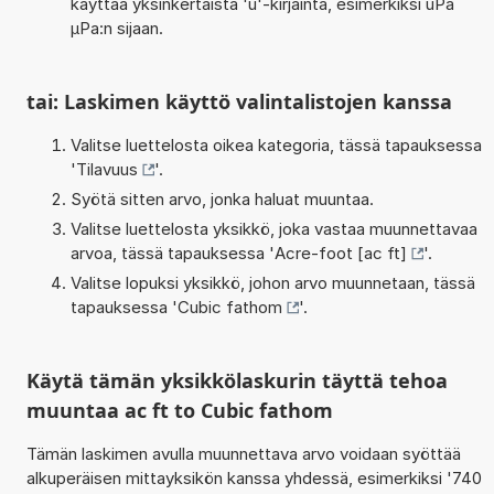
käyttää yksinkertaista 'u'-kirjainta, esimerkiksi uPa
µPa:n sijaan.
tai: Laskimen käyttö valintalistojen kanssa
Valitse luettelosta oikea kategoria, tässä tapauksessa
'
Tilavuus
'.
Syötä sitten arvo, jonka haluat muuntaa.
Valitse luettelosta yksikkö, joka vastaa muunnettavaa
arvoa, tässä tapauksessa '
Acre-foot [ac ft]
'.
Valitse lopuksi yksikkö, johon arvo muunnetaan, tässä
tapauksessa '
Cubic fathom
'.
Käytä tämän yksikkölaskurin täyttä tehoa
muuntaa ac ft to Cubic fathom
Tämän laskimen avulla muunnettava arvo voidaan syöttää
alkuperäisen mittayksikön kanssa yhdessä, esimerkiksi '740