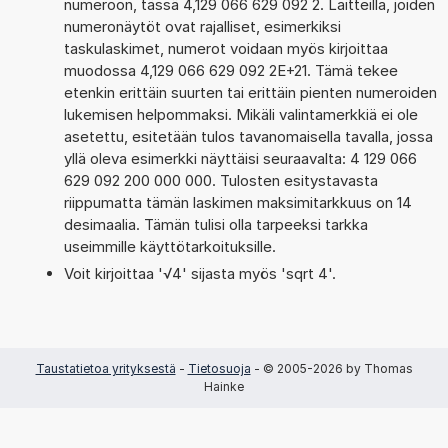
numeroon, tässä 4,129 066 629 092 2. Laitteilla, joiden
numeronäytöt ovat rajalliset, esimerkiksi
taskulaskimet, numerot voidaan myös kirjoittaa
muodossa 4,129 066 629 092 2E+21. Tämä tekee
etenkin erittäin suurten tai erittäin pienten numeroiden
lukemisen helpommaksi. Mikäli valintamerkkiä ei ole
asetettu, esitetään tulos tavanomaisella tavalla, jossa
yllä oleva esimerkki näyttäisi seuraavalta: 4 129 066
629 092 200 000 000. Tulosten esitystavasta
riippumatta tämän laskimen maksimitarkkuus on 14
desimaalia. Tämän tulisi olla tarpeeksi tarkka
useimmille käyttötarkoituksille.
Voit kirjoittaa '√4' sijasta myös 'sqrt 4'.
Taustatietoa yrityksestä
-
Tietosuoja
- © 2005-2026 by Thomas
Hainke