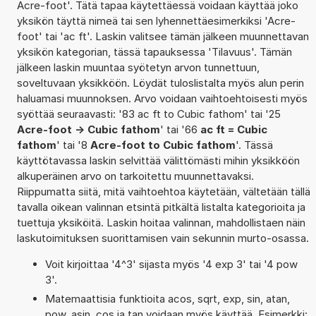
Acre-foot'. Tätä tapaa käytettäessä voidaan käyttää joko
yksikön täyttä nimeä tai sen lyhennettäesimerkiksi 'Acre-
foot' tai 'ac ft'. Laskin valitsee tämän jälkeen muunnettavan
yksikön kategorian, tässä tapauksessa 'Tilavuus'. Tämän
jälkeen laskin muuntaa syötetyn arvon tunnettuun,
soveltuvaan yksikköön. Löydät tuloslistalta myös alun perin
haluamasi muunnoksen. Arvo voidaan vaihtoehtoisesti myös
syöttää seuraavasti: '83 ac ft to Cubic fathom' tai '25
Acre-foot -> Cubic fathom
' tai '66
ac ft = Cubic
fathom
' tai '8
Acre-foot to Cubic fathom
'. Tässä
käyttötavassa laskin selvittää välittömästi mihin yksikköön
alkuperäinen arvo on tarkoitettu muunnettavaksi.
Riippumatta siitä, mitä vaihtoehtoa käytetään, vältetään tällä
tavalla oikean valinnan etsintä pitkältä listalta kategorioita ja
tuettuja yksiköitä. Laskin hoitaa valinnan, mahdollistaen näin
laskutoimituksen suorittamisen vain sekunnin murto-osassa.
Voit kirjoittaa '4^3' sijasta myös '4 exp 3' tai '4 pow
3'.
Matemaattisia funktioita acos, sqrt, exp, sin, atan,
pow, asin, cos ja tan voidaan myös käyttää. Esimerkki: