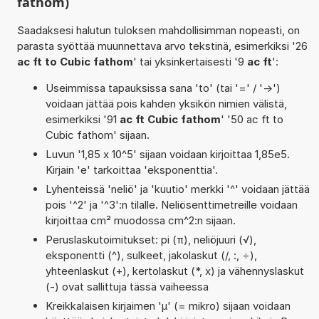
fathom)
Saadaksesi halutun tuloksen mahdollisimman nopeasti, on
parasta syöttää muunnettava arvo tekstinä, esimerkiksi '26
ac ft to Cubic fathom
' tai yksinkertaisesti '9
ac ft
':
Useimmissa tapauksissa sana 'to' (tai '=' / '->')
voidaan jättää pois kahden yksikön nimien välistä,
esimerkiksi '91
ac ft Cubic fathom
' '50 ac ft to
Cubic fathom' sijaan.
Luvun '1,85 x 10^5' sijaan voidaan kirjoittaa 1,85e5.
Kirjain 'e' tarkoittaa 'eksponenttia'.
Lyhenteissä 'neliö' ja 'kuutio' merkki '^' voidaan jättää
pois '^2' ja '^3':n tilalle. Neliösenttimetreille voidaan
kirjoittaa cm² muodossa cm^2:n sijaan.
Peruslaskutoimitukset: pi (π), neliöjuuri (√),
eksponentti (^), sulkeet, jakolaskut (/, :, ÷),
yhteenlaskut (+), kertolaskut (*, x) ja vähennyslaskut
(-) ovat sallittuja tässä vaiheessa
Kreikkalaisen kirjaimen 'µ' (= mikro) sijaan voidaan