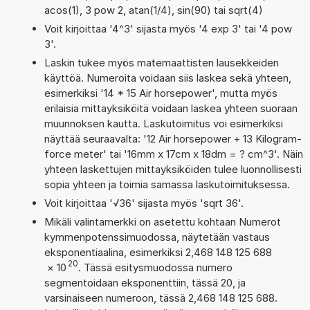
acos(1), 3 pow 2, atan(1/4), sin(90) tai sqrt(4)
Voit kirjoittaa '4^3' sijasta myös '4 exp 3' tai '4 pow
3'.
Laskin tukee myös matemaattisten lausekkeiden
käyttöä. Numeroita voidaan siis laskea sekä yhteen,
esimerkiksi '14 * 15 Air horsepower', mutta myös
erilaisia mittayksiköitä voidaan laskea yhteen suoraan
muunnoksen kautta. Laskutoimitus voi esimerkiksi
näyttää seuraavalta: '12 Air horsepower + 13 Kilogram-
force meter' tai '16mm x 17cm x 18dm = ? cm^3'. Näin
yhteen laskettujen mittayksiköiden tulee luonnollisesti
sopia yhteen ja toimia samassa laskutoimituksessa.
Voit kirjoittaa '√36' sijasta myös 'sqrt 36'.
Mikäli valintamerkki on asetettu kohtaan Numerot
kymmenpotenssimuodossa, näytetään vastaus
eksponentiaalina, esimerkiksi 2,468 148 125 688
20
×
10
. Tässä esitysmuodossa numero
segmentoidaan eksponenttiin, tässä 20, ja
varsinaiseen numeroon, tässä 2,468 148 125 688.