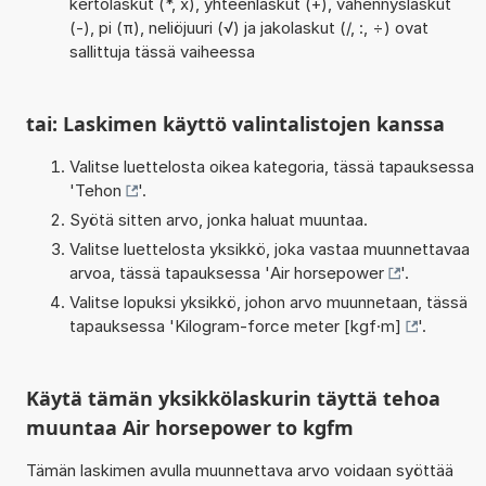
kertolaskut (*, x), yhteenlaskut (+), vähennyslaskut
(-), pi (π), neliöjuuri (√) ja jakolaskut (/, :, ÷) ovat
sallittuja tässä vaiheessa
tai: Laskimen käyttö valintalistojen kanssa
Valitse luettelosta oikea kategoria, tässä tapauksessa
'
Tehon
'.
Syötä sitten arvo, jonka haluat muuntaa.
Valitse luettelosta yksikkö, joka vastaa muunnettavaa
arvoa, tässä tapauksessa '
Air horsepower
'.
Valitse lopuksi yksikkö, johon arvo muunnetaan, tässä
tapauksessa '
Kilogram-force meter [kgf·m]
'.
Käytä tämän yksikkölaskurin täyttä tehoa
muuntaa Air horsepower to kgfm
Tämän laskimen avulla muunnettava arvo voidaan syöttää