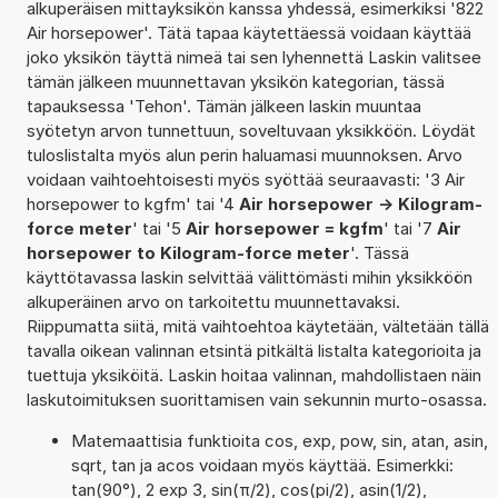
alkuperäisen mittayksikön kanssa yhdessä, esimerkiksi '822
Air horsepower'. Tätä tapaa käytettäessä voidaan käyttää
joko yksikön täyttä nimeä tai sen lyhennettä Laskin valitsee
tämän jälkeen muunnettavan yksikön kategorian, tässä
tapauksessa 'Tehon'. Tämän jälkeen laskin muuntaa
syötetyn arvon tunnettuun, soveltuvaan yksikköön. Löydät
tuloslistalta myös alun perin haluamasi muunnoksen. Arvo
voidaan vaihtoehtoisesti myös syöttää seuraavasti: '3 Air
horsepower to kgfm' tai '4
Air horsepower -> Kilogram-
force meter
' tai '5
Air horsepower = kgfm
' tai '7
Air
horsepower to Kilogram-force meter
'. Tässä
käyttötavassa laskin selvittää välittömästi mihin yksikköön
alkuperäinen arvo on tarkoitettu muunnettavaksi.
Riippumatta siitä, mitä vaihtoehtoa käytetään, vältetään tällä
tavalla oikean valinnan etsintä pitkältä listalta kategorioita ja
tuettuja yksiköitä. Laskin hoitaa valinnan, mahdollistaen näin
laskutoimituksen suorittamisen vain sekunnin murto-osassa.
Matemaattisia funktioita cos, exp, pow, sin, atan, asin,
sqrt, tan ja acos voidaan myös käyttää. Esimerkki:
tan(90°), 2 exp 3, sin(π/2), cos(pi/2), asin(1/2),