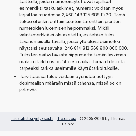
Laitteilla, joiden numeronäytöt ovat rajalliset,
esimerkiksi taskulaskimet, numerot voidaan myös
kirjoittaa muodossa 2,468 148 125 688 E+20. Tämä
tekee etenkin erittäin suurten tai erittäin pienten
numeroiden lukemisen helpommaksi. Mikäli
valintamerkkiä ei ole asetettu, esitetään tulos
tavanomaisella tavalla, jossa yllä oleva esimerkki
näyttäisi seuraavalta: 246 814 812 568 800 000 000.
Tulosten esitystavasta riippumatta tämän laskimen
maksimitarkkuus on 14 desimaalia. Tämän tulisi olla
tarpeeksi tarkka useimmille käyttötarkoituksille.
Tarvittaessa tulos voidaan pyöristää tiettyyn
desimaalien määrään missä tahansa, missä se on
järkevää.
Taustatietoa yrityksestä
-
Tietosuoja
- © 2005-2026 by Thomas
Hainke