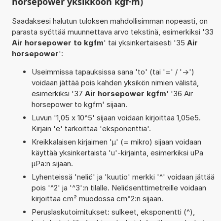
horsepower yksikköön kgf·m)
Saadaksesi halutun tuloksen mahdollisimman nopeasti, on
parasta syöttää muunnettava arvo tekstinä, esimerkiksi '33
Air horsepower to kgfm
' tai yksinkertaisesti '35
Air
horsepower
':
Useimmissa tapauksissa sana 'to' (tai '=' / '->')
voidaan jättää pois kahden yksikön nimien välistä,
esimerkiksi '37
Air horsepower kgfm
' '36 Air
horsepower to kgfm' sijaan.
Luvun '1,05 x 10^5' sijaan voidaan kirjoittaa 1,05e5.
Kirjain 'e' tarkoittaa 'eksponenttia'.
Kreikkalaisen kirjaimen 'µ' (= mikro) sijaan voidaan
käyttää yksinkertaista 'u'-kirjainta, esimerkiksi uPa
µPa:n sijaan.
Lyhenteissä 'neliö' ja 'kuutio' merkki '^' voidaan jättää
pois '^2' ja '^3':n tilalle. Neliösenttimetreille voidaan
kirjoittaa cm² muodossa cm^2:n sijaan.
Peruslaskutoimitukset: sulkeet, eksponentti (^),