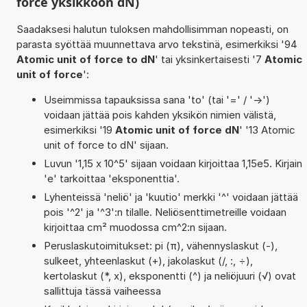
force yksikköön dN)
Saadaksesi halutun tuloksen mahdollisimman nopeasti, on
parasta syöttää muunnettava arvo tekstinä, esimerkiksi '94
Atomic unit of force to dN
' tai yksinkertaisesti '7
Atomic
unit of force
':
Useimmissa tapauksissa sana 'to' (tai '=' / '->')
voidaan jättää pois kahden yksikön nimien välistä,
esimerkiksi '19
Atomic unit of force dN
' '13 Atomic
unit of force to dN' sijaan.
Luvun '1,15 x 10^5' sijaan voidaan kirjoittaa 1,15e5. Kirjain
'e' tarkoittaa 'eksponenttia'.
Lyhenteissä 'neliö' ja 'kuutio' merkki '^' voidaan jättää
pois '^2' ja '^3':n tilalle. Neliösenttimetreille voidaan
kirjoittaa cm² muodossa cm^2:n sijaan.
Peruslaskutoimitukset: pi (π), vähennyslaskut (-),
sulkeet, yhteenlaskut (+), jakolaskut (/, :, ÷),
kertolaskut (*, x), eksponentti (^) ja neliöjuuri (√) ovat
sallittuja tässä vaiheessa