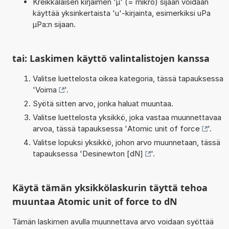
Kreikkalaisen kirjaimen 'µ' (= mikro) sijaan voidaan
käyttää yksinkertaista 'u'-kirjainta, esimerkiksi uPa
µPa:n sijaan.
tai: Laskimen käyttö valintalistojen kanssa
Valitse luettelosta oikea kategoria, tässä tapauksessa
'
Voima
'.
Syötä sitten arvo, jonka haluat muuntaa.
Valitse luettelosta yksikkö, joka vastaa muunnettavaa
arvoa, tässä tapauksessa '
Atomic unit of force
'.
Valitse lopuksi yksikkö, johon arvo muunnetaan, tässä
tapauksessa '
Desinewton [dN]
'.
Käytä tämän yksikkölaskurin täyttä tehoa
muuntaa Atomic unit of force to dN
Tämän laskimen avulla muunnettava arvo voidaan syöttää