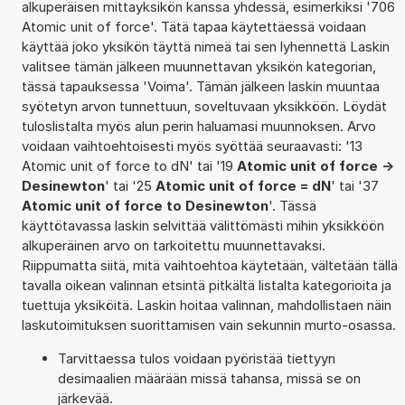
alkuperäisen mittayksikön kanssa yhdessä, esimerkiksi '706
Atomic unit of force'. Tätä tapaa käytettäessä voidaan
käyttää joko yksikön täyttä nimeä tai sen lyhennettä Laskin
valitsee tämän jälkeen muunnettavan yksikön kategorian,
tässä tapauksessa 'Voima'. Tämän jälkeen laskin muuntaa
syötetyn arvon tunnettuun, soveltuvaan yksikköön. Löydät
tuloslistalta myös alun perin haluamasi muunnoksen. Arvo
voidaan vaihtoehtoisesti myös syöttää seuraavasti: '13
Atomic unit of force to dN' tai '19
Atomic unit of force ->
Desinewton
' tai '25
Atomic unit of force = dN
' tai '37
Atomic unit of force to Desinewton
'. Tässä
käyttötavassa laskin selvittää välittömästi mihin yksikköön
alkuperäinen arvo on tarkoitettu muunnettavaksi.
Riippumatta siitä, mitä vaihtoehtoa käytetään, vältetään tällä
tavalla oikean valinnan etsintä pitkältä listalta kategorioita ja
tuettuja yksiköitä. Laskin hoitaa valinnan, mahdollistaen näin
laskutoimituksen suorittamisen vain sekunnin murto-osassa.
Tarvittaessa tulos voidaan pyöristää tiettyyn
desimaalien määrään missä tahansa, missä se on
järkevää.