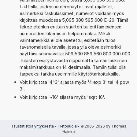
Laitteilla, joiden numeronäytöt ovat rajalliset,
esimerkiksi taskulaskimet, numerot voidaan myös
kirjoittaa muodossa 5,095 308 595 608 E+20. Tämä
tekee etenkin erittäin suurten tai erittäin pienten
numeroiden lukemisen helpommaksi. Mikäli
valintamerkkiä ei ole asetettu, esitetään tulos
tavanomaisella tavalla, jossa yllä oleva esimerkki
näyttäisi seuraavalta: 509 530 859 560 800 000 000.
Tulosten esitystavasta riippumatta tämän laskimen
maksimitarkkuus on 14 desimaalia. Tämän tulisi olla
tarpeeksi tarkka useimmille käyttötarkoituksille.
Voit kirjoittaa '4^3' sijasta myös '4 exp 3' tai '4 pow
3'.
Voit kirjoittaa '√16' sijasta myös 'sqrt 16'.
Taustatietoa yrityksestä
-
Tietosuoja
- © 2005-2026 by Thomas
Hainke