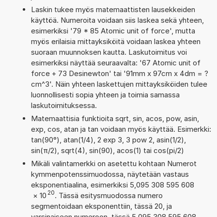
Laskin tukee myös matemaattisten lausekkeiden
käyttöä. Numeroita voidaan siis laskea sekä yhteen,
esimerkiksi '79 * 85 Atomic unit of force', mutta
myös erilaisia mittayksiköitä voidaan laskea yhteen
suoraan muunnoksen kautta. Laskutoimitus voi
esimerkiksi näyttää seuraavalta: '67 Atomic unit of
force + 73 Desinewton' tai '91mm x 97cm x 4dm = ?
cm^3'. Näin yhteen laskettujen mittayksiköiden tulee
luonnollisesti sopia yhteen ja toimia samassa
laskutoimituksessa.
Matemaattisia funktioita sqrt, sin, acos, pow, asin,
exp, cos, atan ja tan voidaan myös käyttää. Esimerkki:
tan(90°), atan(1/4), 2 exp 3, 3 pow 2, asin(1/2),
sin(π/2), sqrt(4), sin(90), acos(1) tai cos(pi/2)
Mikäli valintamerkki on asetettu kohtaan Numerot
kymmenpotenssimuodossa, näytetään vastaus
eksponentiaalina, esimerkiksi 5,095 308 595 608
20
×
10
. Tässä esitysmuodossa numero
segmentoidaan eksponenttiin, tässä 20, ja
varsinaiseen numeroon, tässä 5,095 308 595 608.