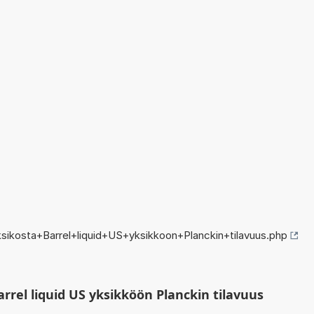
ikosta+Barrel+liquid+US+yksikkoon+Planckin+tilavuus.php
rrel liquid US yksikköön Planckin tilavuus