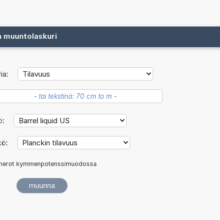
n muuntolaskuri
ia:
ö:
kö:
erot kymmenpotenssimuodossa