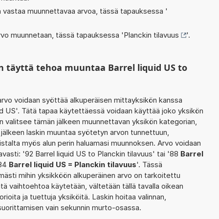
oka vastaa muunnettavaa arvoa, tässä tapauksessa '
 arvo muunnetaan, tässä tapauksessa '
Planckin tilavuus
'.
 täyttä tehoa muuntaa Barrel liquid US to
rvo voidaan syöttää alkuperäisen mittayksikön kanssa
uid US'. Tätä tapaa käytettäessä voidaan käyttää joko yksikön
in valitsee tämän jälkeen muunnettavan yksikön kategorian,
jälkeen laskin muuntaa syötetyn arvon tunnettuun,
listalta myös alun perin haluamasi muunnoksen. Arvo voidaan
sti: '92 Barrel liquid US to Planckin tilavuus' tai '88
Barrel
'84
Barrel liquid US = Planckin tilavuus
'. Tässä
ömästi mihin yksikköön alkuperäinen arvo on tarkoitettu
tä vaihtoehtoa käytetään, vältetään tällä tavalla oikean
orioita ja tuettuja yksiköitä. Laskin hoitaa valinnan,
suorittamisen vain sekunnin murto-osassa.