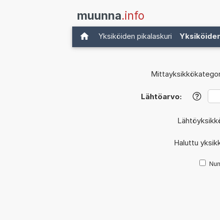
muunna
.info
Yksiköiden pikalaskuri
Yksiköide
Mittayksikkökategor
Lähtöarvo:
?
Lähtöyksikk
Haluttu yksik
Num