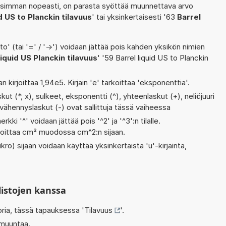
isimman nopeasti, on parasta syöttää muunnettava arvo
id US to Planckin tilavuus
' tai yksinkertaisesti '63
Barrel
' (tai '=' / '->') voidaan jättää pois kahden yksikön nimien
liquid US Planckin tilavuus
' '59 Barrel liquid US to Planckin
n kirjoittaa 1,94e5. Kirjain 'e' tarkoittaa 'eksponenttia'.
ut (*, x), sulkeet, eksponentti (^), yhteenlaskut (+), neliöjuuri
 ja vähennyslaskut (-) ovat sallittuja tässä vaiheessa
rkki '^' voidaan jättää pois '^2' ja '^3':n tilalle.
rjoittaa cm² muodossa cm^2:n sijaan.
kro) sijaan voidaan käyttää yksinkertaista 'u'-kirjainta,
listojen kanssa
oria, tässä tapauksessa '
Tilavuus
'.
 muuntaa.