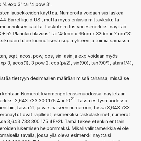
s '4 exp 3' tai '4 pow 3'.
ten lausekkeiden käyttöä. Numeroita voidaan siis laskea
44 Barrel liquid US', mutta myös erilaisia mittayksiköitä
muunnoksen kautta. Laskutoimitus voi esimerkiksi näyttää
US + 52 Planckin tilavuus' tai '40mm x 36cm x 32dm = ? cm^3'.
siköiden tulee luonnollisesti sopia yhteen ja toimia samassa
tan, sqrt, acos, pow, cos, sin, asin ja exp voidaan myös
exp 3, acos(1), 3 pow 2, cos(pi/2), sin(90), tan(90°), atan(1/4),
ristää tiettyyn desimaalien määrään missä tahansa, missä se
ettu kohtaan Numerot kymmenpotenssimuodossa, näytetään
21
erkiksi 3,643 733 300 175 4
×
10
. Tässä esitysmuodossa
ttiin, tässä 21, ja varsinaiseen numeroon, tässä 3,643 733
meronäytöt ovat rajalliset, esimerkiksi taskulaskimet, numerot
ssa 3,643 733 300 175 4E+21. Tämä tekee etenkin erittäin
meroiden lukemisen helpommaksi. Mikäli valintamerkkiä ei ole
maisella tavalla, jossa yllä oleva esimerkki näyttäisi