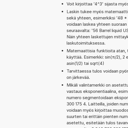
Voit kirjoittaa '4^3' sijasta myö
Laskin tukee myös matemaattis
sekä yhteen, esimerkiksi '48 * 
voidaan laskea yhteen suoraan 
seuraavalta: '56 Barrel liquid 
Näin yhteen laskettujen mittayk
laskutoimituksessa.
Matemaattisia funktioita atan, 
käyttää. Esimerkki: sin(π/2), 2 
asin(1/2) tai sqrt(4)
Tarvittaessa tulos voidaan pyö
on järkevää.
Mikäli valintamerkki on aset
vastaus eksponentiaalina, esim
numero segmentoidaan eksponen
300 175 4. Laitteilla, joiden nu
voidaan myös kirjoittaa muodo
suurten tai erittäin pienten nu
asetettu, esitetään tulos tavano