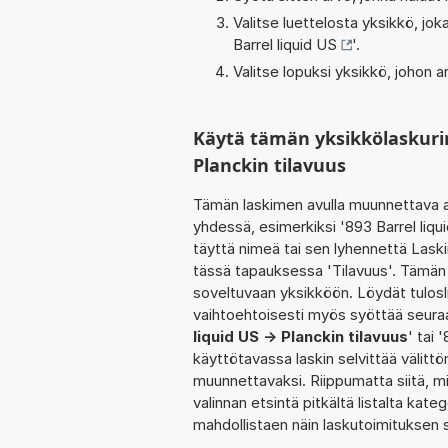
Valitse luettelosta yksikkö, j
Barrel liquid US
'.
Valitse lopuksi yksikkö, johon
Käytä tämän yksikkölaskurin
Planckin tilavuus
Tämän laskimen avulla muunnettava a
yhdessä, esimerkiksi '893 Barrel liq
täyttä nimeä tai sen lyhennettä Lask
tässä tapauksessa 'Tilavuus'. Tämän 
soveltuvaan yksikköön. Löydät tulos
vaihtoehtoisesti myös syöttää seuraava
liquid US -> Planckin tilavuus
' tai 
käyttötavassa laskin selvittää välitt
muunnettavaksi. Riippumatta siitä, mi
valinnan etsintä pitkältä listalta kateg
mahdollistaen näin laskutoimituksen 