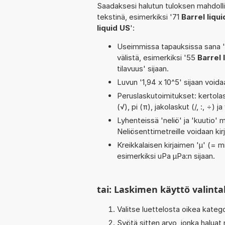
Saadaksesi halutun tuloksen mahdoll
tekstinä, esimerkiksi '71
Barrel liqu
liquid US
':
Useimmissa tapauksissa sana 'to
välistä, esimerkiksi '55
Barrel 
tilavuus' sijaan.
Luvun '1,94 x 10^5' sijaan voidaa
Peruslaskutoimitukset: kertolask
(√), pi (π), jakolaskut (/, :, ÷)
Lyhenteissä 'neliö' ja 'kuutio' me
Neliösenttimetreille voidaan ki
Kreikkalaisen kirjaimen 'µ' (= mi
esimerkiksi uPa µPa:n sijaan.
tai: Laskimen käyttö valinta
Valitse luettelosta oikea kateg
Syötä sitten arvo, jonka haluat