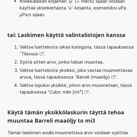
Kreikkalaisen kirjaimen 'µ' (= mikro) sijaan voidaan
käyttää yksinkertaista 'u'-kirjainta, esimerkiksi uPa
µPa:n sijaan.
tai: Laskimen käyttö valintalistojen kanssa
Valitse luettelosta oikea kategoria, tässä tapauksessa
'
Tilavuus
'.
Syötä sitten arvo, jonka haluat muuntaa.
Valitse luettelosta yksikkö, joka vastaa muunnettavaa
arvoa, tässä tapauksessa '
Barreli (maaöljy)
'.
Valitse lopuksi yksikkö, johon arvo muunnetaan, tässä
tapauksessa '
Cubic mile [mi³]
'.
Käytä tämän yksikkölaskurin täyttä tehoa
muuntaa Barreli maaöljy to mi3
Tämän laskimen avulla muunnettava arvo voidaan syöttää