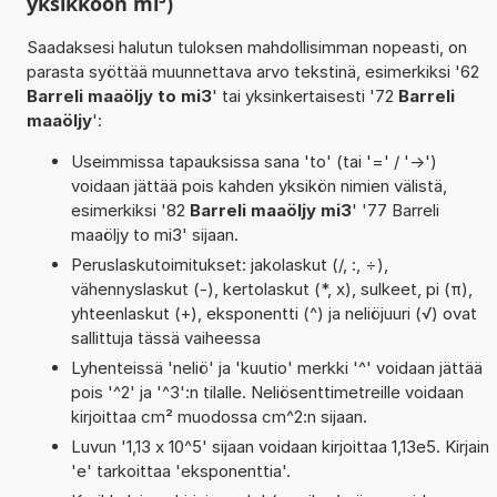
yksikköön mi³)
Saadaksesi halutun tuloksen mahdollisimman nopeasti, on
parasta syöttää muunnettava arvo tekstinä, esimerkiksi '62
Barreli maaöljy to mi3
' tai yksinkertaisesti '72
Barreli
maaöljy
':
Useimmissa tapauksissa sana 'to' (tai '=' / '->')
voidaan jättää pois kahden yksikön nimien välistä,
esimerkiksi '82
Barreli maaöljy mi3
' '77 Barreli
maaöljy to mi3' sijaan.
Peruslaskutoimitukset: jakolaskut (/, :, ÷),
vähennyslaskut (-), kertolaskut (*, x), sulkeet, pi (π),
yhteenlaskut (+), eksponentti (^) ja neliöjuuri (√) ovat
sallittuja tässä vaiheessa
Lyhenteissä 'neliö' ja 'kuutio' merkki '^' voidaan jättää
pois '^2' ja '^3':n tilalle. Neliösenttimetreille voidaan
kirjoittaa cm² muodossa cm^2:n sijaan.
Luvun '1,13 x 10^5' sijaan voidaan kirjoittaa 1,13e5. Kirjain
'e' tarkoittaa 'eksponenttia'.