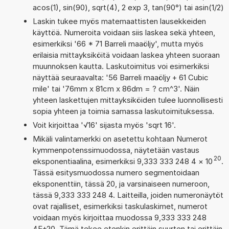
acos(1), sin(90), sqrt(4), 2 exp 3, tan(90°) tai asin(1/2)
Laskin tukee myös matemaattisten lausekkeiden
käyttöä. Numeroita voidaan siis laskea sekä yhteen,
esimerkiksi '66 * 71 Barreli maaöljy', mutta myös
erilaisia mittayksiköitä voidaan laskea yhteen suoraan
muunnoksen kautta. Laskutoimitus voi esimerkiksi
näyttää seuraavalta: '56 Barreli maaöljy + 61 Cubic
mile' tai '76mm x 81cm x 86dm = ? cm^3'. Näin
yhteen laskettujen mittayksiköiden tulee luonnollisesti
sopia yhteen ja toimia samassa laskutoimituksessa.
Voit kirjoittaa '√16' sijasta myös 'sqrt 16'.
Mikäli valintamerkki on asetettu kohtaan Numerot
kymmenpotenssimuodossa, näytetään vastaus
20
eksponentiaalina, esimerkiksi 9,333 333 248 4
×
10
.
Tässä esitysmuodossa numero segmentoidaan
eksponenttiin, tässä 20, ja varsinaiseen numeroon,
tässä 9,333 333 248 4. Laitteilla, joiden numeronäytöt
ovat rajalliset, esimerkiksi taskulaskimet, numerot
voidaan myös kirjoittaa muodossa 9,333 333 248
4E+20. Tämä tekee etenkin erittäin suurten tai erittäin