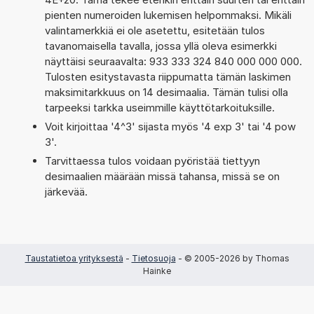
pienten numeroiden lukemisen helpommaksi. Mikäli
valintamerkkiä ei ole asetettu, esitetään tulos
tavanomaisella tavalla, jossa yllä oleva esimerkki
näyttäisi seuraavalta: 933 333 324 840 000 000 000.
Tulosten esitystavasta riippumatta tämän laskimen
maksimitarkkuus on 14 desimaalia. Tämän tulisi olla
tarpeeksi tarkka useimmille käyttötarkoituksille.
Voit kirjoittaa '4^3' sijasta myös '4 exp 3' tai '4 pow
3'.
Tarvittaessa tulos voidaan pyöristää tiettyyn
desimaalien määrään missä tahansa, missä se on
järkevää.
Taustatietoa yrityksestä
-
Tietosuoja
- © 2005-2026 by Thomas
Hainke