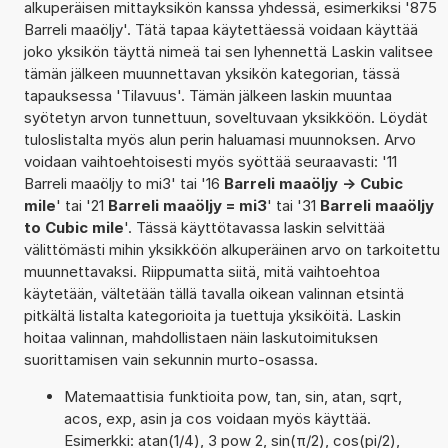
alkuperäisen mittayksikön kanssa yhdessä, esimerkiksi '875
Barreli maaöljy'. Tätä tapaa käytettäessä voidaan käyttää
joko yksikön täyttä nimeä tai sen lyhennettä Laskin valitsee
tämän jälkeen muunnettavan yksikön kategorian, tässä
tapauksessa 'Tilavuus'. Tämän jälkeen laskin muuntaa
syötetyn arvon tunnettuun, soveltuvaan yksikköön. Löydät
tuloslistalta myös alun perin haluamasi muunnoksen. Arvo
voidaan vaihtoehtoisesti myös syöttää seuraavasti: '11
Barreli maaöljy to mi3' tai '16
Barreli maaöljy -> Cubic
mile
' tai '21
Barreli maaöljy = mi3
' tai '31
Barreli maaöljy
to Cubic mile
'. Tässä käyttötavassa laskin selvittää
välittömästi mihin yksikköön alkuperäinen arvo on tarkoitettu
muunnettavaksi. Riippumatta siitä, mitä vaihtoehtoa
käytetään, vältetään tällä tavalla oikean valinnan etsintä
pitkältä listalta kategorioita ja tuettuja yksiköitä. Laskin
hoitaa valinnan, mahdollistaen näin laskutoimituksen
suorittamisen vain sekunnin murto-osassa.
Matemaattisia funktioita pow, tan, sin, atan, sqrt,
acos, exp, asin ja cos voidaan myös käyttää.
Esimerkki: atan(1/4), 3 pow 2, sin(π/2), cos(pi/2),