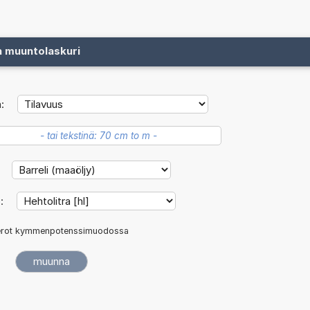
n muuntolaskuri
:
:
ö:
rot kymmenpotenssimuodossa