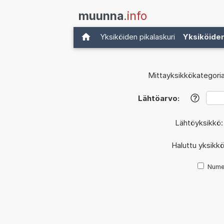
muunna
.info
Yksiköiden pikalaskuri
Yksiköide
Mittayksikkökategoria
Lähtöarvo:
?
Lähtöyksikkö
Haluttu yksikk
Nume