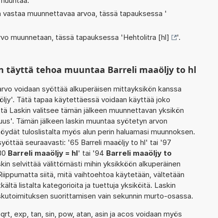
 muuntaa.
oka vastaa muunnettavaa arvoa, tässä tapauksessa '
 arvo muunnetaan, tässä tapauksessa '
Hehtolitra [hl]
'.
 täyttä tehoa muuntaa Barreli maaöljy to hl
rvo voidaan syöttää alkuperäisen mittayksikön kanssa
öljy'. Tätä tapaa käytettäessä voidaan käyttää joko
ttä Laskin valitsee tämän jälkeen muunnettavan yksikön
uus'. Tämän jälkeen laskin muuntaa syötetyn arvon
öydät tuloslistalta myös alun perin haluamasi muunnoksen.
öttää seuraavasti: '65 Barreli maaöljy to hl' tai '97
'30
Barreli maaöljy = hl
' tai '94
Barreli maaöljy to
kin selvittää välittömästi mihin yksikköön alkuperäinen
iippumatta siitä, mitä vaihtoehtoa käytetään, vältetään
tkältä listalta kategorioita ja tuettuja yksiköitä. Laskin
laskutoimituksen suorittamisen vain sekunnin murto-osassa.
qrt, exp, tan, sin, pow, atan, asin ja acos voidaan myös