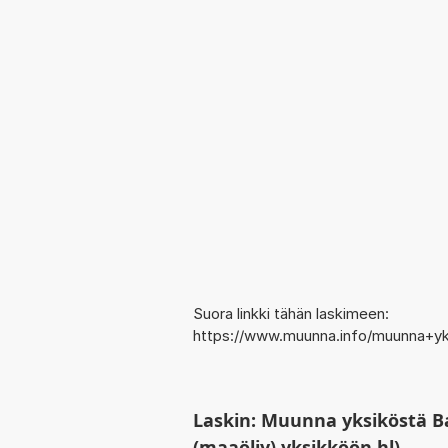
Suora linkki tähän laskimeen:
https://www.muunna.info/muunna+yks
Laskin: Muunna yksiköstä Bar
(maaöljy) yksikköön hl)