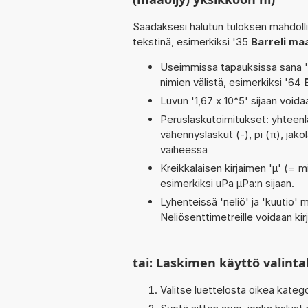
Saadaksesi halutun tuloksen mahdoll
tekstinä, esimerkiksi '35
Barreli maa
Useimmissa tapauksissa sana 'to
nimien välistä, esimerkiksi '64
Luvun '1,67 x 10^5' sijaan voidaa
Peruslaskutoimitukset: yhteenlas
vähennyslaskut (-), pi (π), jakol
vaiheessa
Kreikkalaisen kirjaimen 'µ' (= mi
esimerkiksi uPa µPa:n sijaan.
Lyhenteissä 'neliö' ja 'kuutio' me
Neliösenttimetreille voidaan ki
tai: Laskimen käyttö valinta
Valitse luettelosta oikea kateg