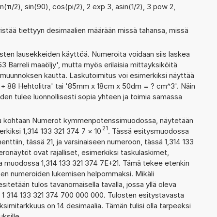
n(π/2), sin(90), cos(pi/2), 2 exp 3, asin(1/2), 3 pow 2,
ristää tiettyyn desimaalien määrään missä tahansa, missä
ten lausekkeiden käyttöä. Numeroita voidaan siis laskea
3 Barreli maaöljy', mutta myös erilaisia mittayksiköitä
muunnoksen kautta. Laskutoimitus voi esimerkiksi näyttää
jy + 88 Hehtolitra' tai '85mm x 18cm x 50dm = ? cm^3'. Näin
den tulee luonnollisesti sopia yhteen ja toimia samassa
ettu kohtaan Numerot kymmenpotenssimuodossa, näytetään
21
rkiksi 1,314 133 321 374 7
×
10
. Tässä esitysmuodossa
tiin, tässä 21, ja varsinaiseen numeroon, tässä 1,314 133
meronäytöt ovat rajalliset, esimerkiksi taskulaskimet,
aa muodossa 1,314 133 321 374 7E+21. Tämä tekee etenkin
ienten numeroiden lukemisen helpommaksi. Mikäli
esitetään tulos tavanomaisella tavalla, jossa yllä oleva
: 1 314 133 321 374 700 000 000. Tulosten esitystavasta
imitarkkuus on 14 desimaalia. Tämän tulisi olla tarpeeksi
ksille.