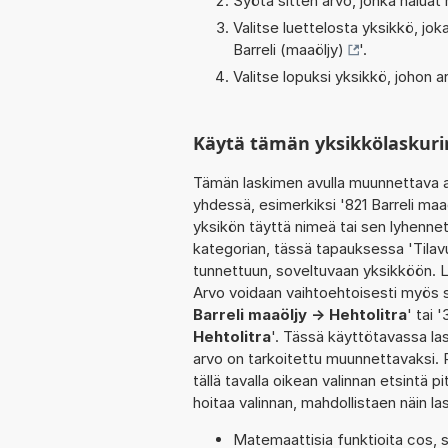
Syötä sitten arvo, jonka haluat
Valitse luettelosta yksikkö, j
Barreli (maaöljy)
'.
Valitse lopuksi yksikkö, johon
Käytä tämän yksikkölaskurin
Tämän laskimen avulla muunnettava a
yhdessä, esimerkiksi '821 Barreli maa
yksikön täyttä nimeä tai sen lyhenne
kategorian, tässä tapauksessa 'Tilav
tunnettuun, soveltuvaan yksikköön. L
Arvo voidaan vaihtoehtoisesti myös sy
Barreli maaöljy -> Hehtolitra
' tai 
Hehtolitra
'. Tässä käyttötavassa las
arvo on tarkoitettu muunnettavaksi. R
tällä tavalla oikean valinnan etsintä pi
hoitaa valinnan, mahdollistaen näin 
Matemaattisia funktioita cos, s