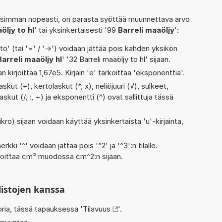
isimman nopeasti, on parasta syöttää muunnettava arvo
öljy to hl
' tai yksinkertaisesti '99
Barreli maaöljy
':
' (tai '=' / '->') voidaan jättää pois kahden yksikön
Barreli maaöljy hl
' '32 Barreli maaöljy to hl' sijaan.
n kirjoittaa 1,67e5. Kirjain 'e' tarkoittaa 'eksponenttia'.
kut (+), kertolaskut (*, x), neliöjuuri (√), sulkeet,
askut (/, :, ÷) ja eksponentti (^) ovat sallittuja tässä
kro) sijaan voidaan käyttää yksinkertaista 'u'-kirjainta,
rkki '^' voidaan jättää pois '^2' ja '^3':n tilalle.
rjoittaa cm² muodossa cm^2:n sijaan.
listojen kanssa
oria, tässä tapauksessa '
Tilavuus
'.