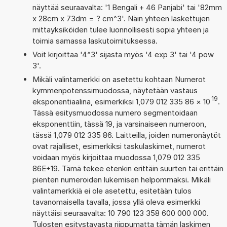
näyttää seuraavalta: '1 Bengali + 46 Panjabi' tai '82mm
x 28cm x 73dm = ? cm^3'. Näin yhteen laskettujen
mittayksiköiden tulee luonnollisesti sopia yhteen ja
toimia samassa laskutoimituksessa.
Voit kirjoittaa '4^3' sijasta myös '4 exp 3' tai '4 pow
3'.
Mikäli valintamerkki on asetettu kohtaan Numerot
kymmenpotenssimuodossa, näytetään vastaus
19
eksponentiaalina, esimerkiksi 1,079 012 335 86
×
10
.
Tässä esitysmuodossa numero segmentoidaan
eksponenttiin, tässä 19, ja varsinaiseen numeroon,
tässä 1,079 012 335 86. Laitteilla, joiden numeronäytöt
ovat rajalliset, esimerkiksi taskulaskimet, numerot
voidaan myös kirjoittaa muodossa 1,079 012 335
86E+19. Tämä tekee etenkin erittäin suurten tai erittäin
pienten numeroiden lukemisen helpommaksi. Mikäli
valintamerkkiä ei ole asetettu, esitetään tulos
tavanomaisella tavalla, jossa yllä oleva esimerkki
näyttäisi seuraavalta: 10 790 123 358 600 000 000.
Tulosten esitystavasta riippumatta tämän laskimen