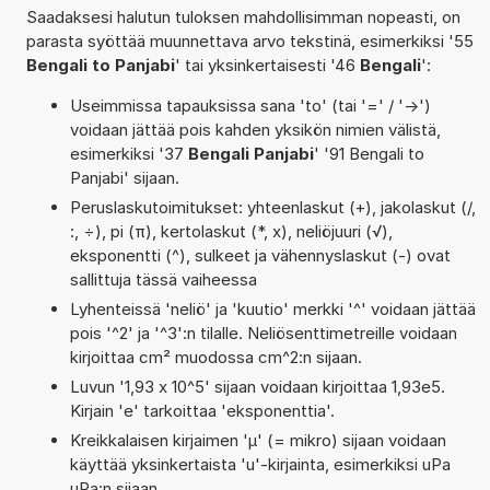
Saadaksesi halutun tuloksen mahdollisimman nopeasti, on
parasta syöttää muunnettava arvo tekstinä, esimerkiksi '55
Bengali to Panjabi
' tai yksinkertaisesti '46
Bengali
':
Useimmissa tapauksissa sana 'to' (tai '=' / '->')
voidaan jättää pois kahden yksikön nimien välistä,
esimerkiksi '37
Bengali Panjabi
' '91 Bengali to
Panjabi' sijaan.
Peruslaskutoimitukset: yhteenlaskut (+), jakolaskut (/,
:, ÷), pi (π), kertolaskut (*, x), neliöjuuri (√),
eksponentti (^), sulkeet ja vähennyslaskut (-) ovat
sallittuja tässä vaiheessa
Lyhenteissä 'neliö' ja 'kuutio' merkki '^' voidaan jättää
pois '^2' ja '^3':n tilalle. Neliösenttimetreille voidaan
kirjoittaa cm² muodossa cm^2:n sijaan.
Luvun '1,93 x 10^5' sijaan voidaan kirjoittaa 1,93e5.
Kirjain 'e' tarkoittaa 'eksponenttia'.
Kreikkalaisen kirjaimen 'µ' (= mikro) sijaan voidaan
käyttää yksinkertaista 'u'-kirjainta, esimerkiksi uPa
µPa:n sijaan.