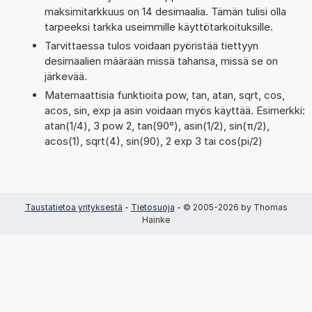
maksimitarkkuus on 14 desimaalia. Tämän tulisi olla
tarpeeksi tarkka useimmille käyttötarkoituksille.
Tarvittaessa tulos voidaan pyöristää tiettyyn
desimaalien määrään missä tahansa, missä se on
järkevää.
Matemaattisia funktioita pow, tan, atan, sqrt, cos,
acos, sin, exp ja asin voidaan myös käyttää. Esimerkki:
atan(1/4), 3 pow 2, tan(90°), asin(1/2), sin(π/2),
acos(1), sqrt(4), sin(90), 2 exp 3 tai cos(pi/2)
Taustatietoa yrityksestä
-
Tietosuoja
- © 2005-2026 by Thomas
Hainke