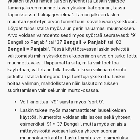
yksikön täyttä nimeä tai sen lyhennettä Laskin valitsee
tämän jälkeen muunnettavan yksikön kategorian, tässä
tapauksessa 'Lukujärjestelmä'. Tämän jälkeen laskin
muuntaa syötetyn arvon tunnettuun, soveltuvaan yksikköön.
Löydät tuloslistalta myös alun perin haluamasi muunnoksen.
Arvo voidaan vaihtoehtoisesti myös syöttää seuraavasti: '91
Bengali to Panjabi' tai '37
Bengali -> Panjabi
' tai '82
Bengali = Panjabi
'. Tässä käyttötavassa laskin selvittää
välittömästi mihin yksikköön alkuperäinen arvo on tarkoitettu
muunnettavaksi. Riippumatta siitä, mitä vaihtoehtoa
käytetään, vältetään tällä tavalla oikean valinnan etsintä
pitkältä listalta kategorioita ja tuettuja yksiköitä. Laskin
hoitaa valinnan, mahdollistaen näin laskutoimituksen
suorittamisen vain sekunnin murto-osassa.
Voit kirjoittaa '√9' sijasta myös 'sqrt 9'.
Laskin tukee myös matemaattisten lausekkeiden
käyttöä. Numeroita voidaan siis laskea sekä yhteen,
esimerkiksi '91 * 37 Bengali', mutta myös erilaisia
mittayksiköitä voidaan laskea yhteen suoraan
muunnoksen kautta. Laskutoimitus voi esimerkiksi