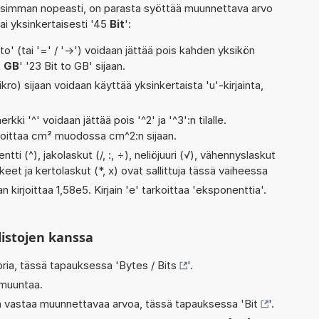
isimman nopeasti, on parasta syöttää muunnettava arvo
tai yksinkertaisesti '45
Bit
':
' (tai '=' / '->') voidaan jättää pois kahden yksikön
t GB
' '23 Bit to GB' sijaan.
kro) sijaan voidaan käyttää yksinkertaista 'u'-kirjainta,
rkki '^' voidaan jättää pois '^2' ja '^3':n tilalle.
rjoittaa cm² muodossa cm^2:n sijaan.
ti (^), jakolaskut (/, :, ÷), neliöjuuri (√), vähennyslaskut
lkeet ja kertolaskut (*, x) ovat sallittuja tässä vaiheessa
n kirjoittaa 1,58e5. Kirjain 'e' tarkoittaa 'eksponenttia'.
listojen kanssa
oria, tässä tapauksessa '
Bytes / Bits
'.
 muuntaa.
oka vastaa muunnettavaa arvoa, tässä tapauksessa '
Bit
'.