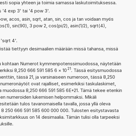
sesti sopia yhteen ja toimia samassa laskutoimituksessa.
s '4 exp 3' tai '4 pow 3'.
ow, acos, asin, sqrt, atan, sin, cos ja tan voidaan myös
s(1), sin(90), 3 pow 2, cos(pi/2), asin(1/2), sqrt(4),
 'sqrt 4'.
ristää tiettyyn desimaalien määrään missä tahansa, missä
ettu kohtaan Numerot kymmenpotenssimuodossa, näytetään
21
erkiksi 8,250 666 591 585 6
×
10
. Tässä esitysmuodossa
tiin, tässä 21, ja varsinaiseen numeroon, tässä 8,250
n numeronäytöt ovat rajalliset, esimerkiksi taskulaskimet,
aa muodossa 8,250 666 591 585 6E+21. Tämä tekee etenkin
ienten numeroiden lukemisen helpommaksi. Mikäli
esitetään tulos tavanomaisella tavalla, jossa yllä oleva
a: 8 250 666 591 585 600 000 000. Tulosten esitystavasta
imitarkkuus on 14 desimaalia. Tämän tulisi olla tarpeeksi
ksille.