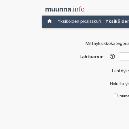
muunna
.info
Yksiköiden pikalaskuri
Yksiköide
Mittayksikkökategoria
Lähtöarvo:
?
Lähtöyk
Haluttu y
Nume