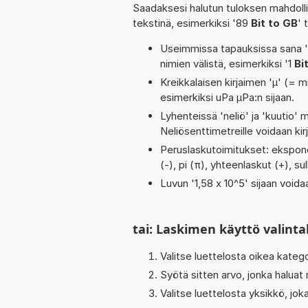
Saadaksesi halutun tuloksen mahdoll
tekstinä, esimerkiksi '89
Bit to GB
' 
Useimmissa tapauksissa sana 'to
nimien välistä, esimerkiksi '1
Bi
Kreikkalaisen kirjaimen 'µ' (= mi
esimerkiksi uPa µPa:n sijaan.
Lyhenteissä 'neliö' ja 'kuutio' me
Neliösenttimetreille voidaan ki
Peruslaskutoimitukset: eksponent
(-), pi (π), yhteenlaskut (+), su
Luvun '1,58 x 10^5' sijaan voidaa
tai: Laskimen käyttö valinta
Valitse luettelosta oikea kateg
Syötä sitten arvo, jonka haluat
Valitse luettelosta yksikkö, j