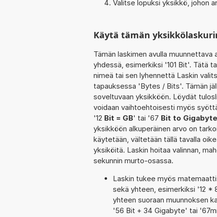
Valitse lopuksi yksikkö, johon
Käytä tämän yksikkölaskuri
Tämän laskimen avulla muunnettava a
yhdessä, esimerkiksi '101 Bit'. Tätä 
nimeä tai sen lyhennettä Laskin vali
tapauksessa 'Bytes / Bits'. Tämän jä
soveltuvaan yksikköön. Löydät tulosl
voidaan vaihtoehtoisesti myös syöttä
'12
Bit = GB
' tai '67
Bit to Gigabyt
yksikköön alkuperäinen arvo on tarko
käytetään, vältetään tällä tavalla oike
yksiköitä. Laskin hoitaa valinnan, ma
sekunnin murto-osassa.
Laskin tukee myös matemaattis
sekä yhteen, esimerkiksi '12 * 
yhteen suoraan muunnoksen kaut
'56 Bit + 34 Gigabyte' tai '6