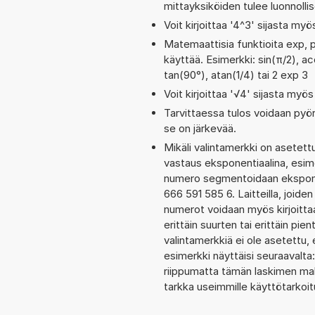
mittayksiköiden tulee luonnolli
Voit kirjoittaa '4^3' sijasta myö
Matemaattisia funktioita exp, p
käyttää. Esimerkki: sin(π/2), aco
tan(90°), atan(1/4) tai 2 exp 3
Voit kirjoittaa '√4' sijasta myös
Tarvittaessa tulos voidaan pyö
se on järkevää.
Mikäli valintamerkki on aset
vastaus eksponentiaalina, esim
numero segmentoidaan eksponent
666 591 585 6. Laitteilla, joide
numerot voidaan myös kirjoitt
erittäin suurten tai erittäin p
valintamerkkiä ei ole asetettu, 
esimerkki näyttäisi seuraavalt
riippumatta tämän laskimen maks
tarkka useimmille käyttötarkoitu