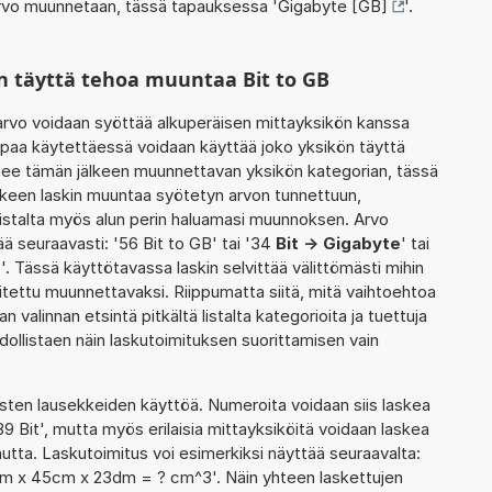
 arvo muunnetaan, tässä tapauksessa '
Gigabyte [GB]
'.
n täyttä tehoa muuntaa Bit to GB
rvo voidaan syöttää alkuperäisen mittayksikön kanssa
tapaa käytettäessä voidaan käyttää joko yksikön täyttä
tsee tämän jälkeen muunnettavan yksikön kategorian, tässä
lkeen laskin muuntaa syötetyn arvon tunnettuun,
istalta myös alun perin haluamasi muunnoksen. Arvo
ä seuraavasti: '56 Bit to GB' tai '34
Bit -> Gigabyte
' tai
e
'. Tässä käyttötavassa laskin selvittää välittömästi mihin
itettu muunnettavaksi. Riippumatta siitä, mitä vaihtoehtoa
an valinnan etsintä pitkältä listalta kategorioita ja tuettuja
hdollistaen näin laskutoimituksen suorittamisen vain
ten lausekkeiden käyttöä. Numeroita voidaan siis laskea
89 Bit', mutta myös erilaisia mittayksiköitä voidaan laskea
ta. Laskutoimitus voi esimerkiksi näyttää seuraavalta:
7mm x 45cm x 23dm = ? cm^3'. Näin yhteen laskettujen