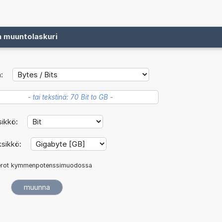
n muuntolaskuri
:
sikkö:
ksikkö:
rot kymmenpotenssimuodossa