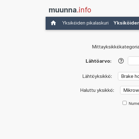
muunna
.info
Yksiköiden pikalaskuri
Yksiköide
Mittayksikkökategoria
Lähtöarvo:
?
Lähtöyksikkö:
Haluttu yksikkö:
Nume