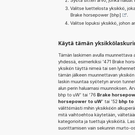
Syötä sitten arvo, jonka haluat
Valitse luettelosta yksikkö, j
Brake horsepower [bhp]
'.
Valitse lopuksi yksikkö, johon
Käytä tämän yksikkölaskuri
Tämän laskimen avulla muunnettava a
yhdessä, esimerkiksi '471 Brake hor
yksikön täyttä nimeä tai sen lyhennet
tämän jälkeen muunnettavan yksikön 
laskin muuntaa syötetyn arvon tunnet
alun perin haluamasi muunnoksen. Ar
bhp to uW' tai '76
Brake horsepowe
horsepower to uW
' tai '52
bhp to
välittömästi mihin yksikköön alkuperä
mitä vaihtoehtoa käytetään, vältetään t
kategorioita ja tuettuja yksiköitä. La
suorittamisen vain sekunnin murto-o