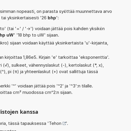
isimman nopeasti, on parasta syöttää muunnettava arvo
' tai yksinkertaisesti '26
bhp
':
' (tai '=' / '->') voidaan jättää pois kahden yksikön
hp uW
' '18 bhp to uW' sijaan.
kro) sijaan voidaan käyttää yksinkertaista 'u'-kirjainta,
n kirjoittaa 1,86e5. Kirjain 'e' tarkoittaa 'eksponenttia'.
i (√), sulkeet, vähennyslaskut (-), kertolaskut (*, x),
(^), pi (π) ja yhteenlaskut (+) ovat sallittuja tässä
rkki '^' voidaan jättää pois '^2' ja '^3':n tilalle.
rjoittaa cm² muodossa cm^2:n sijaan.
listojen kanssa
oria, tässä tapauksessa '
Tehon
'.