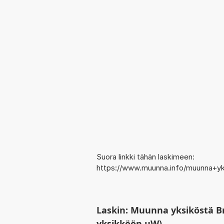
Suora linkki tähän laskimeen:
https://www.muunna.info/muunna+y
Laskin: Muunna yksiköstä B
yksikköön µW)