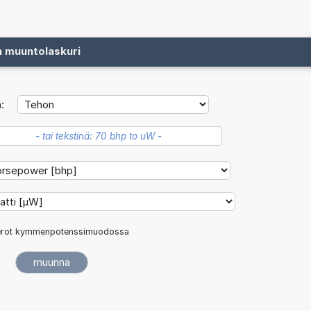
n muuntolaskuri
:
rot kymmenpotenssimuodossa