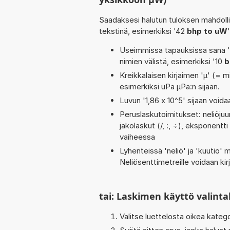
Saadaksesi halutun tuloksen mahdoll
tekstinä, esimerkiksi '42
bhp to uW
Useimmissa tapauksissa sana 'to
nimien välistä, esimerkiksi '10
b
Kreikkalaisen kirjaimen 'µ' (= mi
esimerkiksi uPa µPa:n sijaan.
Luvun '1,86 x 10^5' sijaan voidaa
Peruslaskutoimitukset: neliöjuur
jakolaskut (/, :, ÷), eksponentti 
vaiheessa
Lyhenteissä 'neliö' ja 'kuutio' me
Neliösenttimetreille voidaan ki
tai: Laskimen käyttö valinta
Valitse luettelosta oikea kateg