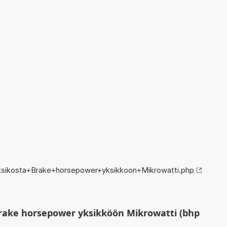
ksikosta+Brake+horsepower+yksikkoon+Mikrowatti.php
rake horsepower yksikköön Mikrowatti (bhp