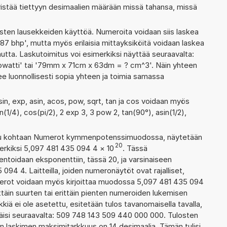
ristää tiettyyn desimaalien määrään missä tahansa, missä
ten lausekkeiden käyttöä. Numeroita voidaan siis laskea
87 bhp', mutta myös erilaisia mittayksiköitä voidaan laskea
ta. Laskutoimitus voi esimerkiksi näyttää seuraavalta:
owatti' tai '79mm x 71cm x 63dm = ? cm^3'. Näin yhteen
ee luonnollisesti sopia yhteen ja toimia samassa
sin, exp, asin, acos, pow, sqrt, tan ja cos voidaan myös
n(1/4), cos(pi/2), 2 exp 3, 3 pow 2, tan(90°), asin(1/2),
ettu kohtaan Numerot kymmenpotenssimuodossa, näytetään
20
erkiksi 5,097 481 435 094 4
×
10
. Tässä
oidaan eksponenttiin, tässä 20, ja varsinaiseen
94 4. Laitteilla, joiden numeronäytöt ovat rajalliset,
merot voidaan myös kirjoittaa muodossa 5,097 481 435 094
täin suurten tai erittäin pienten numeroiden lukemisen
kiä ei ole asetettu, esitetään tulos tavanomaisella tavalla,
ttäisi seuraavalta: 509 748 143 509 440 000 000. Tulosten
n laskimen maksimitarkkuus on 14 desimaalia. Tämän tulisi