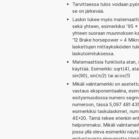
Tarvittaessa tulos voidaan pyö
se on järkevää.
Laskin tukee myös matemaattis
sekä yhteen, esimerkiksi '95 * 
yhteen suoraan muunnoksen kaut
'12 Brake horsepower + 4 Mikr
laskettujen mittayksiköiden tul
laskutoimituksessa.
Matemaattisia funktioita atan, 
käyttää. Esimerkki: sqrt(4), ata
sin(90), sin(π/2) tai acos(1)
Mikäli valintamerkki on aset
vastaus eksponentiaalina, esim
esitysmuodossa numero segment
numeroon, tässä 5,097 481 435 0
esimerkiksi taskulaskimet, nu
4E+20. Tämä tekee etenkin erit
helpommaksi. Mikäli valintamerk
jossa yllä oleva esimerkki näy
esitystavasta riippumatta tämä