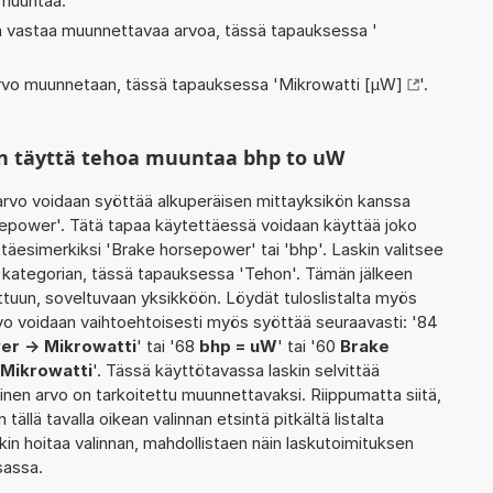
 muuntaa.
oka vastaa muunnettavaa arvoa, tässä tapauksessa '
 arvo muunnetaan, tässä tapauksessa '
Mikrowatti [µW]
'.
n täyttä tehoa muuntaa bhp to uW
rvo voidaan syöttää alkuperäisen mittayksikön kanssa
sepower'. Tätä tapaa käytettäessä voidaan käyttää joko
täesimerkiksi 'Brake horsepower' tai 'bhp'. Laskin valitsee
kategorian, tässä tapauksessa 'Tehon'. Tämän jälkeen
tuun, soveltuvaan yksikköön. Löydät tuloslistalta myös
vo voidaan vaihtoehtoisesti myös syöttää seuraavasti: '84
r -> Mikrowatti
' tai '68
bhp = uW
' tai '60
Brake
 Mikrowatti
'. Tässä käyttötavassa laskin selvittää
inen arvo on tarkoitettu muunnettavaksi. Riippumatta siitä,
ällä tavalla oikean valinnan etsintä pitkältä listalta
skin hoitaa valinnan, mahdollistaen näin laskutoimituksen
sassa.