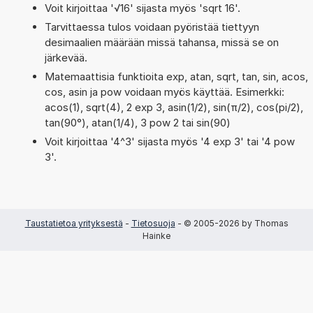
Voit kirjoittaa '√16' sijasta myös 'sqrt 16'.
Tarvittaessa tulos voidaan pyöristää tiettyyn
desimaalien määrään missä tahansa, missä se on
järkevää.
Matemaattisia funktioita exp, atan, sqrt, tan, sin, acos,
cos, asin ja pow voidaan myös käyttää. Esimerkki:
acos(1), sqrt(4), 2 exp 3, asin(1/2), sin(π/2), cos(pi/2),
tan(90°), atan(1/4), 3 pow 2 tai sin(90)
Voit kirjoittaa '4^3' sijasta myös '4 exp 3' tai '4 pow
3'.
Taustatietoa yrityksestä
-
Tietosuoja
- © 2005-2026 by Thomas
Hainke