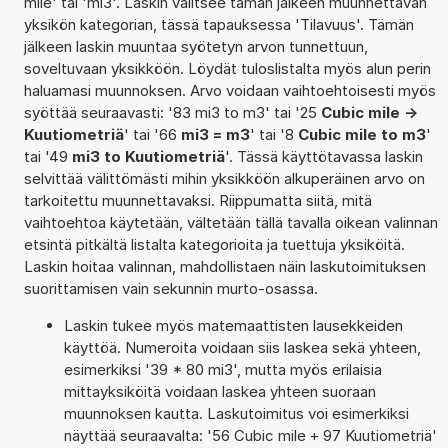
mile' tai 'mi3'. Laskin valitsee tämän jälkeen muunnettavan
yksikön kategorian, tässä tapauksessa 'Tilavuus'. Tämän
jälkeen laskin muuntaa syötetyn arvon tunnettuun,
soveltuvaan yksikköön. Löydät tuloslistalta myös alun perin
haluamasi muunnoksen. Arvo voidaan vaihtoehtoisesti myös
syöttää seuraavasti: '83 mi3 to m3' tai '25
Cubic mile ->
Kuutiometriä
' tai '66
mi3 = m3
' tai '8
Cubic mile to m3
'
tai '49
mi3 to Kuutiometriä
'. Tässä käyttötavassa laskin
selvittää välittömästi mihin yksikköön alkuperäinen arvo on
tarkoitettu muunnettavaksi. Riippumatta siitä, mitä
vaihtoehtoa käytetään, vältetään tällä tavalla oikean valinnan
etsintä pitkältä listalta kategorioita ja tuettuja yksiköitä.
Laskin hoitaa valinnan, mahdollistaen näin laskutoimituksen
suorittamisen vain sekunnin murto-osassa.
Laskin tukee myös matemaattisten lausekkeiden
käyttöä. Numeroita voidaan siis laskea sekä yhteen,
esimerkiksi '39 * 80 mi3', mutta myös erilaisia
mittayksiköitä voidaan laskea yhteen suoraan
muunnoksen kautta. Laskutoimitus voi esimerkiksi
näyttää seuraavalta: '56 Cubic mile + 97 Kuutiometriä'