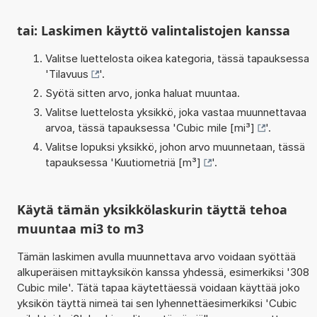
tai: Laskimen käyttö valintalistojen kanssa
Valitse luettelosta oikea kategoria, tässä tapauksessa
'
Tilavuus
'.
Syötä sitten arvo, jonka haluat muuntaa.
Valitse luettelosta yksikkö, joka vastaa muunnettavaa
arvoa, tässä tapauksessa '
Cubic mile [mi³]
'.
Valitse lopuksi yksikkö, johon arvo muunnetaan, tässä
tapauksessa '
Kuutiometriä [m³]
'.
Käytä tämän yksikkölaskurin täyttä tehoa
muuntaa mi3 to m3
Tämän laskimen avulla muunnettava arvo voidaan syöttää
alkuperäisen mittayksikön kanssa yhdessä, esimerkiksi '308
Cubic mile'. Tätä tapaa käytettäessä voidaan käyttää joko
yksikön täyttä nimeä tai sen lyhennettäesimerkiksi 'Cubic