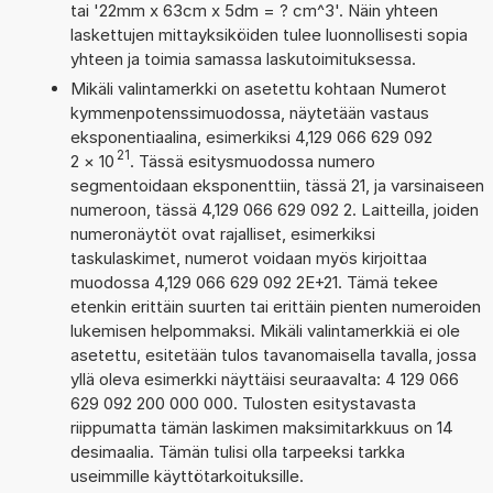
tai '22mm x 63cm x 5dm = ? cm^3'. Näin yhteen
laskettujen mittayksiköiden tulee luonnollisesti sopia
yhteen ja toimia samassa laskutoimituksessa.
Mikäli valintamerkki on asetettu kohtaan Numerot
kymmenpotenssimuodossa, näytetään vastaus
eksponentiaalina, esimerkiksi 4,129 066 629 092
21
2
×
10
. Tässä esitysmuodossa numero
segmentoidaan eksponenttiin, tässä 21, ja varsinaiseen
numeroon, tässä 4,129 066 629 092 2. Laitteilla, joiden
numeronäytöt ovat rajalliset, esimerkiksi
taskulaskimet, numerot voidaan myös kirjoittaa
muodossa 4,129 066 629 092 2E+21. Tämä tekee
etenkin erittäin suurten tai erittäin pienten numeroiden
lukemisen helpommaksi. Mikäli valintamerkkiä ei ole
asetettu, esitetään tulos tavanomaisella tavalla, jossa
yllä oleva esimerkki näyttäisi seuraavalta: 4 129 066
629 092 200 000 000. Tulosten esitystavasta
riippumatta tämän laskimen maksimitarkkuus on 14
desimaalia. Tämän tulisi olla tarpeeksi tarkka
useimmille käyttötarkoituksille.