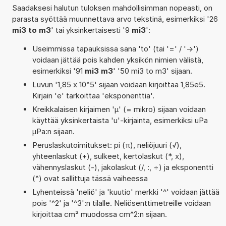
Saadaksesi halutun tuloksen mahdollisimman nopeasti, on
parasta syöttää muunnettava arvo tekstinä, esimerkiksi '26
mi3 to m3
' tai yksinkertaisesti '9
mi3
':
Useimmissa tapauksissa sana 'to' (tai '=' / '->')
voidaan jättää pois kahden yksikön nimien välistä,
esimerkiksi '91
mi3 m3
' '50 mi3 to m3' sijaan.
Luvun '1,85 x 10^5' sijaan voidaan kirjoittaa 1,85e5.
Kirjain 'e' tarkoittaa 'eksponenttia'.
Kreikkalaisen kirjaimen 'µ' (= mikro) sijaan voidaan
käyttää yksinkertaista 'u'-kirjainta, esimerkiksi uPa
µPa:n sijaan.
Peruslaskutoimitukset: pi (π), neliöjuuri (√),
yhteenlaskut (+), sulkeet, kertolaskut (*, x),
vähennyslaskut (-), jakolaskut (/, :, ÷) ja eksponentti
(^) ovat sallittuja tässä vaiheessa
Lyhenteissä 'neliö' ja 'kuutio' merkki '^' voidaan jättää
pois '^2' ja '^3':n tilalle. Neliösenttimetreille voidaan
kirjoittaa cm² muodossa cm^2:n sijaan.