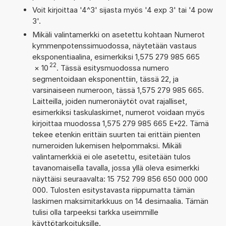
Voit kirjoittaa '4^3' sijasta myös '4 exp 3' tai '4 pow
3'.
Mikäli valintamerkki on asetettu kohtaan Numerot
kymmenpotenssimuodossa, näytetään vastaus
eksponentiaalina, esimerkiksi 1,575 279 985 665
22
×
10
. Tässä esitysmuodossa numero
segmentoidaan eksponenttiin, tässä 22, ja
varsinaiseen numeroon, tässä 1,575 279 985 665.
Laitteilla, joiden numeronäytöt ovat rajalliset,
esimerkiksi taskulaskimet, numerot voidaan myös
kirjoittaa muodossa 1,575 279 985 665 E+22. Tämä
tekee etenkin erittäin suurten tai erittäin pienten
numeroiden lukemisen helpommaksi. Mikäli
valintamerkkiä ei ole asetettu, esitetään tulos
tavanomaisella tavalla, jossa yllä oleva esimerkki
näyttäisi seuraavalta: 15 752 799 856 650 000 000
000. Tulosten esitystavasta riippumatta tämän
laskimen maksimitarkkuus on 14 desimaalia. Tämän
tulisi olla tarpeeksi tarkka useimmille
käyttötarkoituksille.