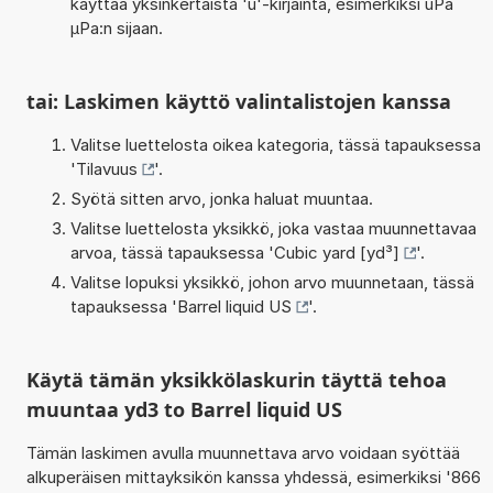
käyttää yksinkertaista 'u'-kirjainta, esimerkiksi uPa
µPa:n sijaan.
tai: Laskimen käyttö valintalistojen kanssa
Valitse luettelosta oikea kategoria, tässä tapauksessa
'
Tilavuus
'.
Syötä sitten arvo, jonka haluat muuntaa.
Valitse luettelosta yksikkö, joka vastaa muunnettavaa
arvoa, tässä tapauksessa '
Cubic yard [yd³]
'.
Valitse lopuksi yksikkö, johon arvo muunnetaan, tässä
tapauksessa '
Barrel liquid US
'.
Käytä tämän yksikkölaskurin täyttä tehoa
muuntaa yd3 to Barrel liquid US
Tämän laskimen avulla muunnettava arvo voidaan syöttää
alkuperäisen mittayksikön kanssa yhdessä, esimerkiksi '866