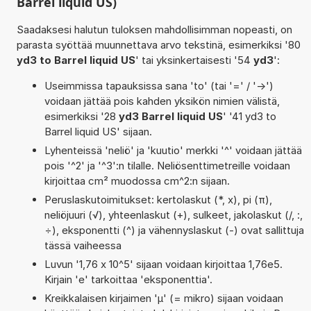
Barrel liquid US)
Saadaksesi halutun tuloksen mahdollisimman nopeasti, on
parasta syöttää muunnettava arvo tekstinä, esimerkiksi '80
yd3 to Barrel liquid US
' tai yksinkertaisesti '54
yd3
':
Useimmissa tapauksissa sana 'to' (tai '=' / '->')
voidaan jättää pois kahden yksikön nimien välistä,
esimerkiksi '28
yd3 Barrel liquid US
' '41 yd3 to
Barrel liquid US' sijaan.
Lyhenteissä 'neliö' ja 'kuutio' merkki '^' voidaan jättää
pois '^2' ja '^3':n tilalle. Neliösenttimetreille voidaan
kirjoittaa cm² muodossa cm^2:n sijaan.
Peruslaskutoimitukset: kertolaskut (*, x), pi (π),
neliöjuuri (√), yhteenlaskut (+), sulkeet, jakolaskut (/, :,
÷), eksponentti (^) ja vähennyslaskut (-) ovat sallittuja
tässä vaiheessa
Luvun '1,76 x 10^5' sijaan voidaan kirjoittaa 1,76e5.
Kirjain 'e' tarkoittaa 'eksponenttia'.
Kreikkalaisen kirjaimen 'µ' (= mikro) sijaan voidaan