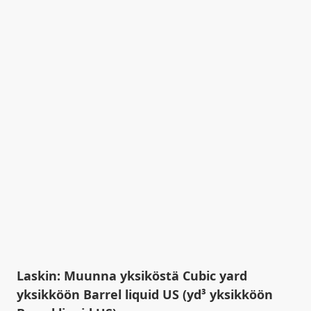
Laskin: Muunna yksiköstä Cubic yard
yksikköön Barrel liquid US (yd³ yksikköön