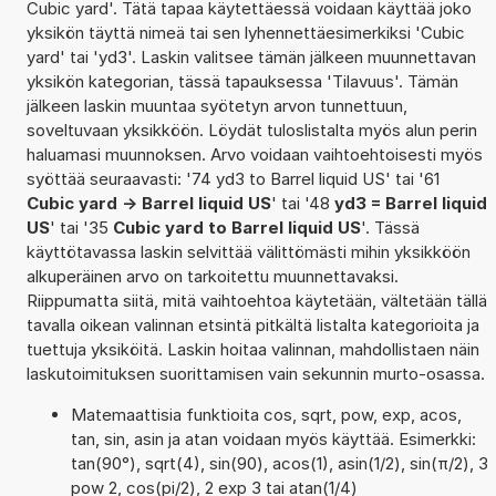
Cubic yard'. Tätä tapaa käytettäessä voidaan käyttää joko
yksikön täyttä nimeä tai sen lyhennettäesimerkiksi 'Cubic
yard' tai 'yd3'. Laskin valitsee tämän jälkeen muunnettavan
yksikön kategorian, tässä tapauksessa 'Tilavuus'. Tämän
jälkeen laskin muuntaa syötetyn arvon tunnettuun,
soveltuvaan yksikköön. Löydät tuloslistalta myös alun perin
haluamasi muunnoksen. Arvo voidaan vaihtoehtoisesti myös
syöttää seuraavasti: '74 yd3 to Barrel liquid US' tai '61
Cubic yard -> Barrel liquid US
' tai '48
yd3 = Barrel liquid
US
' tai '35
Cubic yard to Barrel liquid US
'. Tässä
käyttötavassa laskin selvittää välittömästi mihin yksikköön
alkuperäinen arvo on tarkoitettu muunnettavaksi.
Riippumatta siitä, mitä vaihtoehtoa käytetään, vältetään tällä
tavalla oikean valinnan etsintä pitkältä listalta kategorioita ja
tuettuja yksiköitä. Laskin hoitaa valinnan, mahdollistaen näin
laskutoimituksen suorittamisen vain sekunnin murto-osassa.
Matemaattisia funktioita cos, sqrt, pow, exp, acos,
tan, sin, asin ja atan voidaan myös käyttää. Esimerkki:
tan(90°), sqrt(4), sin(90), acos(1), asin(1/2), sin(π/2), 3
pow 2, cos(pi/2), 2 exp 3 tai atan(1/4)