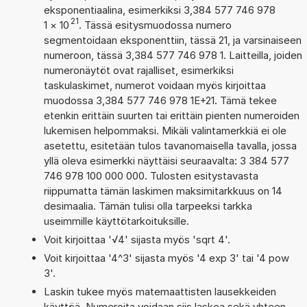
eksponentiaalina, esimerkiksi 3,384 577 746 978
21
1
×
10
. Tässä esitysmuodossa numero
segmentoidaan eksponenttiin, tässä 21, ja varsinaiseen
numeroon, tässä 3,384 577 746 978 1. Laitteilla, joiden
numeronäytöt ovat rajalliset, esimerkiksi
taskulaskimet, numerot voidaan myös kirjoittaa
muodossa 3,384 577 746 978 1E+21. Tämä tekee
etenkin erittäin suurten tai erittäin pienten numeroiden
lukemisen helpommaksi. Mikäli valintamerkkiä ei ole
asetettu, esitetään tulos tavanomaisella tavalla, jossa
yllä oleva esimerkki näyttäisi seuraavalta: 3 384 577
746 978 100 000 000. Tulosten esitystavasta
riippumatta tämän laskimen maksimitarkkuus on 14
desimaalia. Tämän tulisi olla tarpeeksi tarkka
useimmille käyttötarkoituksille.
Voit kirjoittaa '√4' sijasta myös 'sqrt 4'.
Voit kirjoittaa '4^3' sijasta myös '4 exp 3' tai '4 pow
3'.
Laskin tukee myös matemaattisten lausekkeiden
käyttöä. Numeroita voidaan siis laskea sekä yhteen,