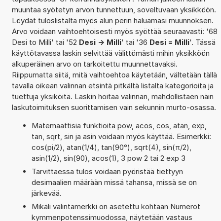
muuntaa syötetyn arvon tunnettuun, soveltuvaan yksikköön.
Löydät tuloslistalta myös alun perin haluamasi muunnoksen.
Arvo voidaan vaihtoehtoisesti myös syöttää seuraavasti: '68
Desi to Milli' tai '52
Desi -> Milli
' tai '36
Desi = Milli
'. Tässä
käyttötavassa laskin selvittää välittömästi mihin yksikköön
alkuperäinen arvo on tarkoitettu muunnettavaksi.
Riippumatta siitä, mitä vaihtoehtoa käytetään, vältetään tällä
tavalla oikean valinnan etsintä pitkältä listalta kategorioita ja
tuettuja yksiköitä. Laskin hoitaa valinnan, mahdollistaen näin
laskutoimituksen suorittamisen vain sekunnin murto-osassa.
Matemaattisia funktioita pow, acos, cos, atan, exp,
tan, sqrt, sin ja asin voidaan myös käyttää. Esimerkki:
cos(pi/2), atan(1/4), tan(90°), sqrt(4), sin(π/2),
asin(1/2), sin(90), acos(1), 3 pow 2 tai 2 exp 3
Tarvittaessa tulos voidaan pyöristää tiettyyn
desimaalien määrään missä tahansa, missä se on
järkevää.
Mikäli valintamerkki on asetettu kohtaan Numerot
kymmenpotenssimuodossa, näytetään vastaus