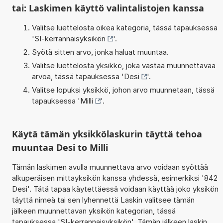
tai: Laskimen käyttö valintalistojen kanssa
Valitse luettelosta oikea kategoria, tässä tapauksessa
'
SI-kerrannaisyksikön
'.
Syötä sitten arvo, jonka haluat muuntaa.
Valitse luettelosta yksikkö, joka vastaa muunnettavaa
arvoa, tässä tapauksessa '
Desi
'.
Valitse lopuksi yksikkö, johon arvo muunnetaan, tässä
tapauksessa '
Milli
'.
Käytä tämän yksikkölaskurin täyttä tehoa
muuntaa Desi to Milli
Tämän laskimen avulla muunnettava arvo voidaan syöttää
alkuperäisen mittayksikön kanssa yhdessä, esimerkiksi '842
Desi'. Tätä tapaa käytettäessä voidaan käyttää joko yksikön
täyttä nimeä tai sen lyhennettä Laskin valitsee tämän
jälkeen muunnettavan yksikön kategorian, tässä
tapauksessa 'SI-kerrannaisyksikön'. Tämän jälkeen laskin