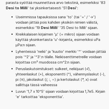
parasta syöttää muunnettava arvo tekstinä, esimerkiksi '83
Desi to Milli
' tai yksinkertaisesti '51
Desi
':
Useimmissa tapauksissa sana 'to' (tai '=' / '->')
voidaan jättää pois kahden yksikön nimien välistä,
esimerkiksi '19
Desi Milli
' '35 Desi to Milli' sijaan.
Kreikkalaisen kirjaimen 'µ' (= mikro) sijaan voidaan
käyttää yksinkertaista 'u'-kirjainta, esimerkiksi uPa
µPa:n sijaan.
Lyhenteissä 'neliö' ja 'kuutio' merkki '^' voidaan jättää
pois '^2' ja '^3':n tilalle. Neliösenttimetreille voidaan
kirjoittaa cm² muodossa cm^2:n sijaan.
Peruslaskutoimitukset: sulkeet, neliöjuuri (√),
yhteenlaskut (+), eksponentti (^), vähennyslaskut (-),
pi (π), jakolaskut (/, :, ÷) ja kertolaskut (*, x) ovat
sallittuja tässä vaiheessa
Luvun '1,7 x 10^5' sijaan voidaan kirjoittaa 1,7e5. Kirjain
'e' tarkoittaa 'eksponenttia'.