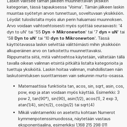
Laskin valitsee tämän jälkeen muunnettavan yksikön
kategorian, tässä tapauksessa 'Voima'. Tämän jälkeen laskin
muuntaa syötetyn arvon tunnettuun, soveltuvaan yksikköön.
Löydät tuloslistalta myös alun perin haluamasi muunnoksen.
Arvo voidaan vaihtoehtoisesti myös syöttää seuraavasti: '4
dyn to uN' tai '55
Dyn -> Mikronewton
' tai '7
dyn = uN
' tai
'58
Dyn to uN
' tai '10
dyn to Mikronewton
'. Tässä
käyttötavassa laskin selvittää välittömästi mihin yksikköön
alkuperäinen arvo on tarkoitettu muunnettavaksi.
Riippumatta siitä, mitä vaihtoehtoa käytetään, vältetään tällä
tavalla oikean valinnan etsintä pitkältä listalta kategorioita ja
tuettuja yksiköitä. Laskin hoitaa valinnan, mahdollistaen näin
laskutoimituksen suorittamisen vain sekunnin murto-osassa.
Matemaattisia funktioita tan, acos, sin, sqrt, asin, cos,
pow, exp ja atan voidaan myös käyttää. Esimerkki: 3
pow 2, tan(90°), sin(90), asin(1/2), acos(1), 2 exp 3,
atan(1/4), sin(π/2), cos(pi/2) tai sqrt(4)
Mikäli valintamerkki on asetettu kohtaan Numerot
kymmenpotenssimuodossa, näytetään vastaus
eksponentiaalina, esimerkiksi 1,168 215 298 011