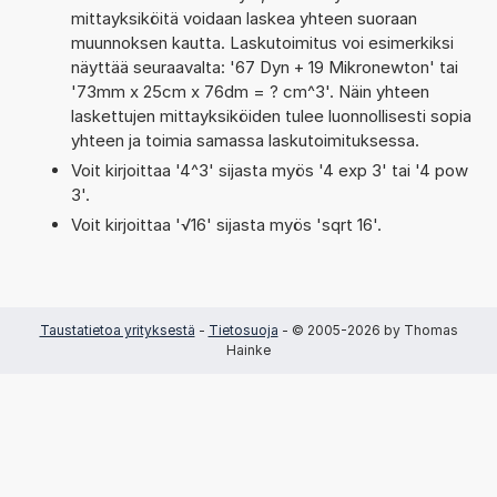
mittayksiköitä voidaan laskea yhteen suoraan
muunnoksen kautta. Laskutoimitus voi esimerkiksi
näyttää seuraavalta: '67 Dyn + 19 Mikronewton' tai
'73mm x 25cm x 76dm = ? cm^3'. Näin yhteen
laskettujen mittayksiköiden tulee luonnollisesti sopia
yhteen ja toimia samassa laskutoimituksessa.
Voit kirjoittaa '4^3' sijasta myös '4 exp 3' tai '4 pow
3'.
Voit kirjoittaa '√16' sijasta myös 'sqrt 16'.
Taustatietoa yrityksestä
-
Tietosuoja
- © 2005-2026 by Thomas
Hainke