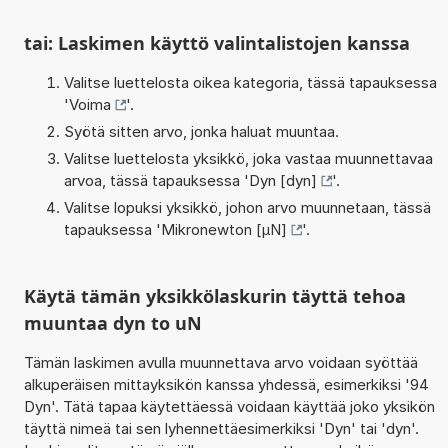
tai: Laskimen käyttö valintalistojen kanssa
Valitse luettelosta oikea kategoria, tässä tapauksessa
'
Voima
'.
Syötä sitten arvo, jonka haluat muuntaa.
Valitse luettelosta yksikkö, joka vastaa muunnettavaa
arvoa, tässä tapauksessa '
Dyn [dyn]
'.
Valitse lopuksi yksikkö, johon arvo muunnetaan, tässä
tapauksessa '
Mikronewton [µN]
'.
Käytä tämän yksikkölaskurin täyttä tehoa
muuntaa dyn to uN
Tämän laskimen avulla muunnettava arvo voidaan syöttää
alkuperäisen mittayksikön kanssa yhdessä, esimerkiksi '94
Dyn'. Tätä tapaa käytettäessä voidaan käyttää joko yksikön
täyttä nimeä tai sen lyhennettäesimerkiksi 'Dyn' tai 'dyn'.