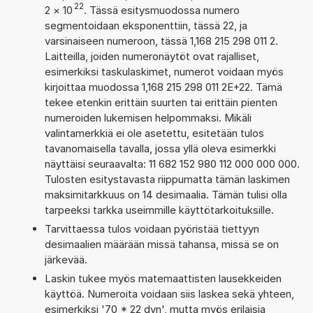
22
2
×
10
. Tässä esitysmuodossa numero
segmentoidaan eksponenttiin, tässä 22, ja
varsinaiseen numeroon, tässä 1,168 215 298 011 2.
Laitteilla, joiden numeronäytöt ovat rajalliset,
esimerkiksi taskulaskimet, numerot voidaan myös
kirjoittaa muodossa 1,168 215 298 011 2E+22. Tämä
tekee etenkin erittäin suurten tai erittäin pienten
numeroiden lukemisen helpommaksi. Mikäli
valintamerkkiä ei ole asetettu, esitetään tulos
tavanomaisella tavalla, jossa yllä oleva esimerkki
näyttäisi seuraavalta: 11 682 152 980 112 000 000 000.
Tulosten esitystavasta riippumatta tämän laskimen
maksimitarkkuus on 14 desimaalia. Tämän tulisi olla
tarpeeksi tarkka useimmille käyttötarkoituksille.
Tarvittaessa tulos voidaan pyöristää tiettyyn
desimaalien määrään missä tahansa, missä se on
järkevää.
Laskin tukee myös matemaattisten lausekkeiden
käyttöä. Numeroita voidaan siis laskea sekä yhteen,
esimerkiksi '70 * 22 dyn', mutta myös erilaisia