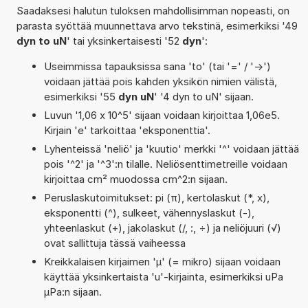
Saadaksesi halutun tuloksen mahdollisimman nopeasti, on
parasta syöttää muunnettava arvo tekstinä, esimerkiksi '49
dyn to uN
' tai yksinkertaisesti '52
dyn
':
Useimmissa tapauksissa sana 'to' (tai '=' / '->')
voidaan jättää pois kahden yksikön nimien välistä,
esimerkiksi '55
dyn uN
' '4 dyn to uN' sijaan.
Luvun '1,06 x 10^5' sijaan voidaan kirjoittaa 1,06e5.
Kirjain 'e' tarkoittaa 'eksponenttia'.
Lyhenteissä 'neliö' ja 'kuutio' merkki '^' voidaan jättää
pois '^2' ja '^3':n tilalle. Neliösenttimetreille voidaan
kirjoittaa cm² muodossa cm^2:n sijaan.
Peruslaskutoimitukset: pi (π), kertolaskut (*, x),
eksponentti (^), sulkeet, vähennyslaskut (-),
yhteenlaskut (+), jakolaskut (/, :, ÷) ja neliöjuuri (√)
ovat sallittuja tässä vaiheessa
Kreikkalaisen kirjaimen 'µ' (= mikro) sijaan voidaan
käyttää yksinkertaista 'u'-kirjainta, esimerkiksi uPa
µPa:n sijaan.