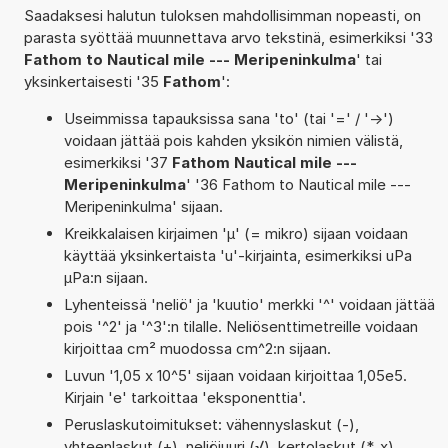
Saadaksesi halutun tuloksen mahdollisimman nopeasti, on
parasta syöttää muunnettava arvo tekstinä, esimerkiksi '33
Fathom to Nautical mile --- Meripeninkulma
' tai
yksinkertaisesti '35
Fathom
':
Useimmissa tapauksissa sana 'to' (tai '=' / '->')
voidaan jättää pois kahden yksikön nimien välistä,
esimerkiksi '37
Fathom Nautical mile ---
Meripeninkulma
' '36 Fathom to Nautical mile ---
Meripeninkulma' sijaan.
Kreikkalaisen kirjaimen 'µ' (= mikro) sijaan voidaan
käyttää yksinkertaista 'u'-kirjainta, esimerkiksi uPa
µPa:n sijaan.
Lyhenteissä 'neliö' ja 'kuutio' merkki '^' voidaan jättää
pois '^2' ja '^3':n tilalle. Neliösenttimetreille voidaan
kirjoittaa cm² muodossa cm^2:n sijaan.
Luvun '1,05 x 10^5' sijaan voidaan kirjoittaa 1,05e5.
Kirjain 'e' tarkoittaa 'eksponenttia'.
Peruslaskutoimitukset: vähennyslaskut (-),
yhteenlaskut (+), neliöjuuri (√), kertolaskut (*, x),