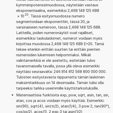
kymmenpotenssimuodossa, näytetään vastaus
eksponentiaalina, esimerkiksi 2,468 148 125 688
20
×
10
. Tässä esitysmuodossa numero
segmentoidaan eksponenttiin, tässä 20, ja
varsinaiseen numeroon, tässä 2,468 148 125 688.
Laitteilla, joiden numeronäytöt ovat rajalliset,
esimerkiksi taskulaskimet, numerot voidaan myös
kirjoittaa muodossa 2,468 148 125 688 E+20. Tämä
tekee etenkin erittäin suurten tai erittäin pienten
numeroiden lukemisen helpommaksi. Mikäli
valintamerkkiä ei ole asetettu, esitetään tulos
tavanomaisella tavalla, jossa yllä oleva esimerkki
näyttäisi seuraavalta: 246 814 812 568 800 000 000.
Tulosten esitystavasta riippumatta tämän laskimen
maksimitarkkuus on 14 desimaalia. Tämän tulisi olla
tarpeeksi tarkka useimmille käyttötarkoituksille.
Matemaattisia funktioita exp, pow, sqrt, asin, tan, sin,
atan, cos ja acos voidaan myös käyttää. Esimerkki:
sin(90), sqrt(4), sin(π/2), atan(1/4), 3 pow 2, tan(90°),
cos(pi/2), acos(1), 2 exp 3 tai asin(1/2)