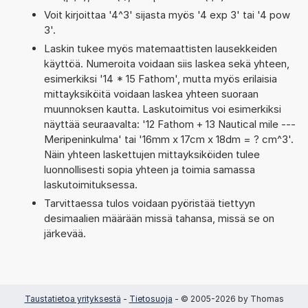
Voit kirjoittaa '4^3' sijasta myös '4 exp 3' tai '4 pow
3'.
Laskin tukee myös matemaattisten lausekkeiden
käyttöä. Numeroita voidaan siis laskea sekä yhteen,
esimerkiksi '14 * 15 Fathom', mutta myös erilaisia
mittayksiköitä voidaan laskea yhteen suoraan
muunnoksen kautta. Laskutoimitus voi esimerkiksi
näyttää seuraavalta: '12 Fathom + 13 Nautical mile ---
Meripeninkulma' tai '16mm x 17cm x 18dm = ? cm^3'.
Näin yhteen laskettujen mittayksiköiden tulee
luonnollisesti sopia yhteen ja toimia samassa
laskutoimituksessa.
Tarvittaessa tulos voidaan pyöristää tiettyyn
desimaalien määrään missä tahansa, missä se on
järkevää.
Taustatietoa yrityksestä
-
Tietosuoja
- © 2005-2026 by Thomas