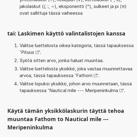
jakolaskut (/, :, ÷), eksponentti (^), sulkeet ja pi (π)
ovat sallittuja tässä vaiheessa
tai: Laskimen käyttö valintalistojen kanssa
Valitse luettelosta oikea kategoria, tässä tapauksessa
'
Pituus
'.
Syötä sitten arvo, jonka haluat muuntaa.
Valitse luettelosta yksikkö, joka vastaa muunnettavaa
arvoa, tässä tapauksessa '
Fathom
'.
Valitse lopuksi yksikkö, johon arvo muunnetaan, tässä
tapauksessa '
Nautical mile --- Meripeninkulma
'.
Käytä tämän yksikkölaskurin täyttä tehoa
muuntaa Fathom to Nautical mile ---
Meripeninkulma