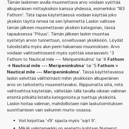
Tämän laskimen avulla muunnettava arvo voidaan syöttää
alkuperäisen mittayksikön kanssa yhdessä, esimerkiksi '183
Fathom'. Tätä tapaa käytettäessä voidaan käyttää joko
yksikön täyttä nimeä tai sen lyhennettä Laskin valitsee
tämän jälkeen muunnettavan yksikön kategorian, tässä
tapauksessa 'Pituus'. Tämän jälkeen laskin muuntaa
syötetyn arvon tunnettuun, soveltuvaan yksikköön. Löydät
tuloslistalta myös alun perin haluamasi muunnoksen. Arvo
voidaan vaihtoehtoisesti myös syöttää seuraavasti: '3
Fathom to Nautical mile --- Meripeninkulma' tai '4
Fathom
-> Nautical mile --- Meripeninkulma
' tai '5
Fathom =
Nautical mile --- Meripeninkulma
'. Tässä käyttötavassa
laskin selvittää välittömästi mihin yksikköön alkuperäinen
arvo on tarkoitettu muunnettavaksi. Riippumatta siitä, mitä
vaihtoehtoa käytetään, vältetään tällä tavalla oikean valinnan
etsintä pitkältä listalta kategorioita ja tuettuja yksiköitä.
Laskin hoitaa valinnan, mahdollistaen näin laskutoimituksen
suorittamisen vain sekunnin murto-osassa.
Voit kirjoittaa '√9' sijasta myös 'sqrt 9'.
Mikäli valintamerkki on asetettu kohtaan Numerot