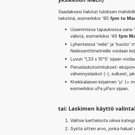
Saadaksesi halutun tuloksen mahdoll
tekstinä, esimerkiksi '85
fpm to Ma
Useimmissa tapauksissa sana 'to
välistä, esimerkiksi '46
fpm M
Lyhenteissä 'neliö' ja 'kuutio' me
Neliösenttimetreille voidaan ki
Luvun '1,33 x 10^5' sijaan voidaa
Peruslaskutoimitukset: eksponent
vähennyslaskut (-), sulkeet, jako
Kreikkalaisen kirjaimen 'µ' (= mi
esimerkiksi uPa µPa:n sijaan.
tai: Laskimen käyttö valinta
Valitse luettelosta oikea kateg
Syötä sitten arvo, jonka haluat