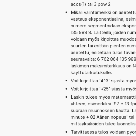
acos(1) tai 3 pow 2
Mikäli valintamerkki on aset
vastaus eksponentiaalina, esim
numero segmentoidaan eksponen
135 988 8. Laitteilla, joiden nu
voidaan myös kirjoittaa muodos
suurten tai erittäin pienten nu
asetettu, esitetään tulos tavano
seuraavalta: 6 762 864 135 98
laskimen maksimitarkkuus on 14 
käyttötarkoituksille.
Voit kirjoittaa '4^3' sijasta myö
Voit kirjoittaa '√25' sijasta myö
Laskin tukee myös matemaattis
yhteen, esimerkiksi '97 * 13 fp
suoraan muunnoksen kautta. Las
minute + 82 Äänen nopeus' tai
mittayksiköiden tulee luonnolli
Tarvittaessa tulos voidaan pyö