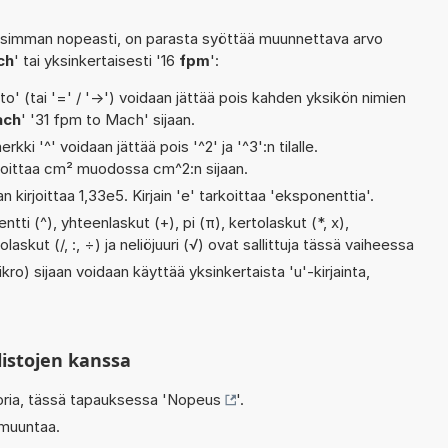
isimman nopeasti, on parasta syöttää muunnettava arvo
ch
' tai yksinkertaisesti '16
fpm
':
' (tai '=' / '->') voidaan jättää pois kahden yksikön nimien
ach
' '31 fpm to Mach' sijaan.
rkki '^' voidaan jättää pois '^2' ja '^3':n tilalle.
rjoittaa cm² muodossa cm^2:n sijaan.
n kirjoittaa 1,33e5. Kirjain 'e' tarkoittaa 'eksponenttia'.
ti (^), yhteenlaskut (+), pi (π), kertolaskut (*, x),
laskut (/, :, ÷) ja neliöjuuri (√) ovat sallittuja tässä vaiheessa
kro) sijaan voidaan käyttää yksinkertaista 'u'-kirjainta,
listojen kanssa
oria, tässä tapauksessa '
Nopeus
'.
 muuntaa.