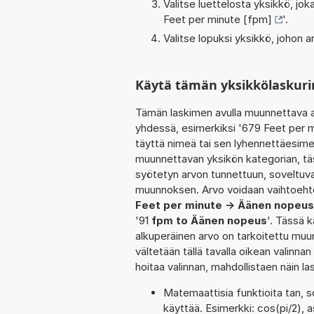
Valitse luettelosta yksikkö, j
Feet per minute [fpm]
'.
Valitse lopuksi yksikkö, johon
Käytä tämän yksikkölaskur
Tämän laskimen avulla muunnettava a
yhdessä, esimerkiksi '679 Feet per m
täyttä nimeä tai sen lyhennettäesimer
muunnettavan yksikön kategorian, tä
syötetyn arvon tunnettuun, soveltuva
muunnoksen. Arvo voidaan vaihtoehto
Feet per minute -> Äänen nopeus
'91
fpm to Äänen nopeus
'. Tässä 
alkuperäinen arvo on tarkoitettu muu
vältetään tällä tavalla oikean valinnan 
hoitaa valinnan, mahdollistaen näin 
Matemaattisia funktioita tan, s
käyttää. Esimerkki: cos(pi/2), as