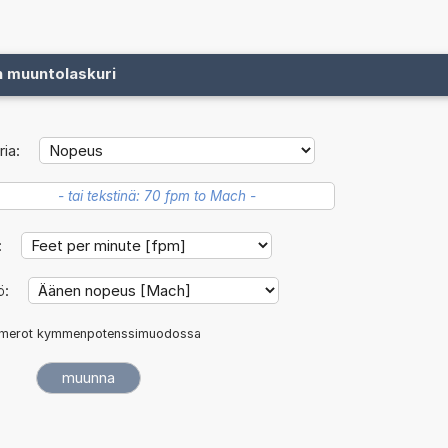
n muuntolaskuri
ia:
:
ö:
merot kymmenpotenssimuodossa