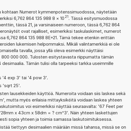
ettu kohtaan Numerot kymmenpotenssimuodossa, näytetään
21
erkiksi 6,762 864 135 988 8
×
10
. Tässä esitysmuodossa
ttiin, tässä 21, ja varsinaiseen numeroon, tässä 6,762 864
meronäytöt ovat rajalliset, esimerkiksi taskulaskimet, numerot
sa 6,762 864 135 988 8E+21. Tämä tekee etenkin erittäin
meroiden lukemisen helpommaksi. Mikäli valintamerkkiä ei ole
maisella tavalla, jossa yllä oleva esimerkki näyttäisi
8 800 000 000. Tulosten esitystavasta riippumatta tämän
desimaalia. Tämän tulisi olla tarpeeksi tarkka useimmille
s '4 exp 3' tai '4 pow 3'.
s 'sqrt 25'.
ten lausekkeiden käyttöä. Numeroita voidaan siis laskea sekä
m', mutta myös erilaisia mittayksiköitä voidaan laskea yhteen
kutoimitus voi esimerkiksi näyttää seuraavalta: '67 Feet per
 '28mm x 43cm x 58dm = ? cm^3'. Näin yhteen laskettujen
sesti sopia yhteen ja toimia samassa laskutoimituksessa.
ristää tiettyyn desimaalien määrään missä tahansa, missä se on