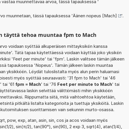
oka vastaa muunnettavaa arvoa, tässä tapauksessa '
 arvo muunnetaan, tässä tapauksessa '
Äänen nopeus [Mach]
'.
in täyttä tehoa muuntaa fpm to Mach
rvo voidaan syöttää alkuperäisen mittayksikön kanssa
inute'. Tätä tapaa käytettäessä voidaan käyttää joko yksikön
kiksi 'Feet per minute' tai 'fpm'. Laskin valitsee tämän jälkeen
ssä tapauksessa 'Nopeus'. Tämän jälkeen laskin muuntaa
an yksikköön. Löydät tuloslistalta myös alun perin haluamasi
isesti myös syöttää seuraavasti: '31 fpm to Mach' tai '46
' tai '61
fpm = Mach
' tai '76
Feet per minute to Mach
' tai
käyttötavassa laskin selvittää välittömästi mihin yksikköön
nnettavaksi. Riippumatta siitä, mitä vaihtoehtoa käytetään,
etsintä pitkältä listalta kategorioita ja tuettuja yksiköitä. Laskin
laskutoimituksen suorittamisen vain sekunnin murto-osassa.
qrt, pow, exp, atan, asin, sin, cos ja acos voidaan myös
in(1/2), sin(π/2), tan(90°), sin(90), 2 exp 3, sqrt(4), atan(1/4),