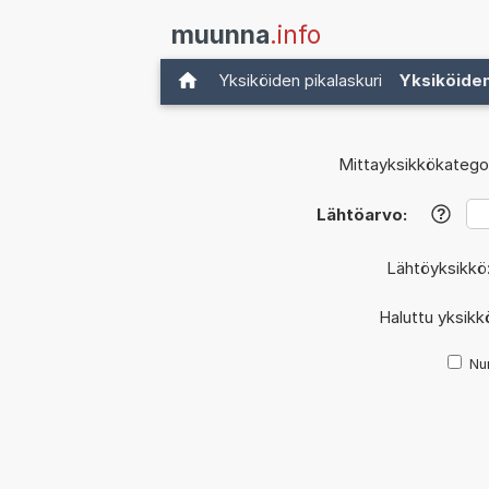
muunna
.info
Yksiköiden pikalaskuri
Yksiköide
Mittayksikkökategor
Lähtöarvo:
?
Lähtöyksikkö
Haluttu yksikk
Nu