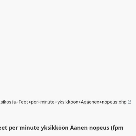
ksikosta+Feet+per+minute+yksikkoon+Aeaenen+nopeus.php
eet per minute yksikköön Äänen nopeus (fpm