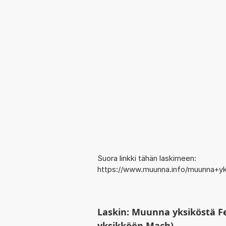
Suora linkki tähän laskimeen:
https://www.muunna.info/muunna+y
Laskin: Muunna yksiköstä F
yksikköön Mach)