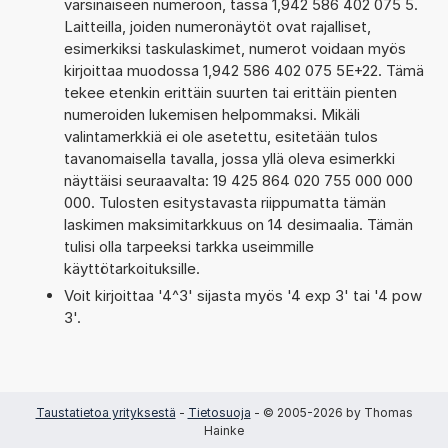
varsinaiseen numeroon, tässä 1,942 586 402 075 5.
Laitteilla, joiden numeronäytöt ovat rajalliset,
esimerkiksi taskulaskimet, numerot voidaan myös
kirjoittaa muodossa 1,942 586 402 075 5E+22. Tämä
tekee etenkin erittäin suurten tai erittäin pienten
numeroiden lukemisen helpommaksi. Mikäli
valintamerkkiä ei ole asetettu, esitetään tulos
tavanomaisella tavalla, jossa yllä oleva esimerkki
näyttäisi seuraavalta: 19 425 864 020 755 000 000
000. Tulosten esitystavasta riippumatta tämän
laskimen maksimitarkkuus on 14 desimaalia. Tämän
tulisi olla tarpeeksi tarkka useimmille
käyttötarkoituksille.
Voit kirjoittaa '4^3' sijasta myös '4 exp 3' tai '4 pow
3'.
Taustatietoa yrityksestä
-
Tietosuoja
- © 2005-2026 by Thomas
Hainke