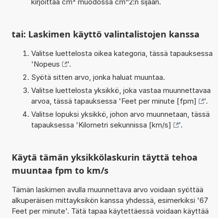
kirjoittaa cm² muodossa cm^2:n sijaan.
tai: Laskimen käyttö valintalistojen kanssa
Valitse luettelosta oikea kategoria, tässä tapauksessa
'
Nopeus
'.
Syötä sitten arvo, jonka haluat muuntaa.
Valitse luettelosta yksikkö, joka vastaa muunnettavaa
arvoa, tässä tapauksessa '
Feet per minute [fpm]
'.
Valitse lopuksi yksikkö, johon arvo muunnetaan, tässä
tapauksessa '
Kilometri sekunnissa [km/s]
'.
Käytä tämän yksikkölaskurin täyttä tehoa
muuntaa fpm to km/s
Tämän laskimen avulla muunnettava arvo voidaan syöttää
alkuperäisen mittayksikön kanssa yhdessä, esimerkiksi '67
Feet per minute'. Tätä tapaa käytettäessä voidaan käyttää