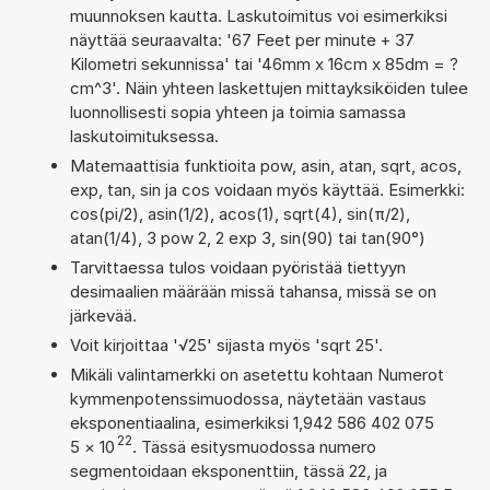
muunnoksen kautta. Laskutoimitus voi esimerkiksi
näyttää seuraavalta: '67 Feet per minute + 37
Kilometri sekunnissa' tai '46mm x 16cm x 85dm = ?
cm^3'. Näin yhteen laskettujen mittayksiköiden tulee
luonnollisesti sopia yhteen ja toimia samassa
laskutoimituksessa.
Matemaattisia funktioita pow, asin, atan, sqrt, acos,
exp, tan, sin ja cos voidaan myös käyttää. Esimerkki:
cos(pi/2), asin(1/2), acos(1), sqrt(4), sin(π/2),
atan(1/4), 3 pow 2, 2 exp 3, sin(90) tai tan(90°)
Tarvittaessa tulos voidaan pyöristää tiettyyn
desimaalien määrään missä tahansa, missä se on
järkevää.
Voit kirjoittaa '√25' sijasta myös 'sqrt 25'.
Mikäli valintamerkki on asetettu kohtaan Numerot
kymmenpotenssimuodossa, näytetään vastaus
eksponentiaalina, esimerkiksi 1,942 586 402 075
22
5
×
10
. Tässä esitysmuodossa numero
segmentoidaan eksponenttiin, tässä 22, ja