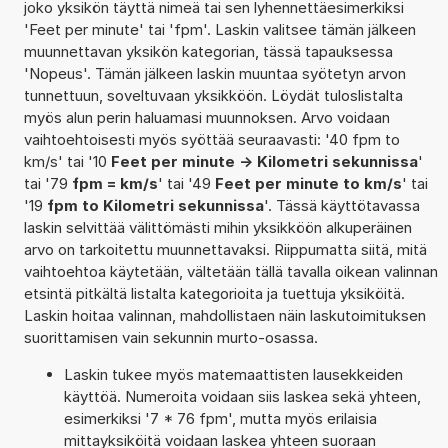
joko yksikön täyttä nimeä tai sen lyhennettäesimerkiksi
'Feet per minute' tai 'fpm'. Laskin valitsee tämän jälkeen
muunnettavan yksikön kategorian, tässä tapauksessa
'Nopeus'. Tämän jälkeen laskin muuntaa syötetyn arvon
tunnettuun, soveltuvaan yksikköön. Löydät tuloslistalta
myös alun perin haluamasi muunnoksen. Arvo voidaan
vaihtoehtoisesti myös syöttää seuraavasti: '40 fpm to
km/s' tai '10
Feet per minute -> Kilometri sekunnissa
'
tai '79
fpm = km/s
' tai '49
Feet per minute to km/s
' tai
'19
fpm to Kilometri sekunnissa
'. Tässä käyttötavassa
laskin selvittää välittömästi mihin yksikköön alkuperäinen
arvo on tarkoitettu muunnettavaksi. Riippumatta siitä, mitä
vaihtoehtoa käytetään, vältetään tällä tavalla oikean valinnan
etsintä pitkältä listalta kategorioita ja tuettuja yksiköitä.
Laskin hoitaa valinnan, mahdollistaen näin laskutoimituksen
suorittamisen vain sekunnin murto-osassa.
Laskin tukee myös matemaattisten lausekkeiden
käyttöä. Numeroita voidaan siis laskea sekä yhteen,
esimerkiksi '7 * 76 fpm', mutta myös erilaisia
mittayksiköitä voidaan laskea yhteen suoraan