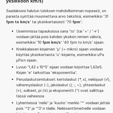
yksikköön km/s)
Saadaksesi halutun tuloksen mahdollisimman nopeasti, on
parasta syöttää muunnettava arvo tekstinä, esimerkiksi '31
fpm to km/s
' tai yksinkertaisesti '70
fpm
':
Useimmissa tapauksissa sana 'to' (tai '=' / '->')
voidaan jättää pois kahden yksikön nimien välistä,
esimerkiksi '10
fpm km/s
' '40 fpm to km/s' sijaan.
Kreikkalaisen kirjaimen 'µ' (= mikro) sijaan voidaan
käyttää yksinkertaista 'u'-kirjainta, esimerkiksi uPa
µPa:n sijaan.
Luvun '1,42 x 10^5' sijaan voidaan kirjoittaa 1,42e5.
Kirjain 'e' tarkoittaa 'eksponenttia'.
Peruslaskutoimitukset: kertolaskut (*, x), neliöjuuri (√),
vähennyslaskut (-), jakolaskut (/, :, ÷), yhteenlaskut
(+), sulkeet, pi (π) ja eksponentti (^) ovat sallittuja
tässä vaiheessa
Lyhenteissä 'neliö' ja 'kuutio' merkki '^' voidaan jättää
pois '^2' ja '^3':n tilalle. Neliösenttimetreille voidaan