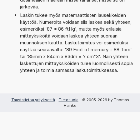
järkevää.
Laskin tukee myös matemaattisten lausekkeiden
käyttöä. Numeroita voidaan siis laskea sekä yhteen,
esimerkiksi '87 * 86 ftHg', mutta myös erilaisia
mittayksiköitä voidaan laskea yhteen suoraan
muunnoksen kautta. Laskutoimitus voi esimerkiksi
näyttää seuraavalta: '89 Foot of mercury + 88 Torri'
tai '85mm x 84cm x 83dm = ? cm^3'. Näin yhteen
laskettujen mittayksiköiden tulee luonnollisesti sopia
yhteen ja toimia samassa laskutoimituksessa.
Taustatietoa yrityksestä
-
Tietosuoja
- © 2005-2026 by Thomas
Hainke