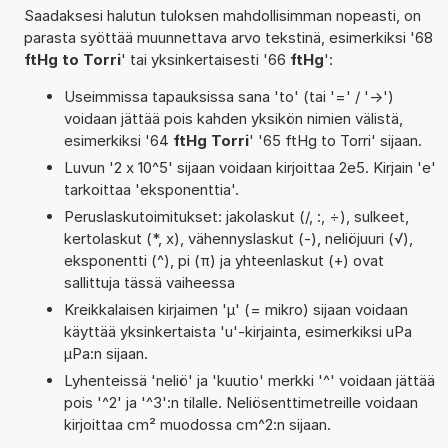
Saadaksesi halutun tuloksen mahdollisimman nopeasti, on
parasta syöttää muunnettava arvo tekstinä, esimerkiksi '68
ftHg to Torri
' tai yksinkertaisesti '66
ftHg
':
Useimmissa tapauksissa sana 'to' (tai '=' / '->')
voidaan jättää pois kahden yksikön nimien välistä,
esimerkiksi '64
ftHg Torri
' '65 ftHg to Torri' sijaan.
Luvun '2 x 10^5' sijaan voidaan kirjoittaa 2e5. Kirjain 'e'
tarkoittaa 'eksponenttia'.
Peruslaskutoimitukset: jakolaskut (/, :, ÷), sulkeet,
kertolaskut (*, x), vähennyslaskut (-), neliöjuuri (√),
eksponentti (^), pi (π) ja yhteenlaskut (+) ovat
sallittuja tässä vaiheessa
Kreikkalaisen kirjaimen 'µ' (= mikro) sijaan voidaan
käyttää yksinkertaista 'u'-kirjainta, esimerkiksi uPa
µPa:n sijaan.
Lyhenteissä 'neliö' ja 'kuutio' merkki '^' voidaan jättää
pois '^2' ja '^3':n tilalle. Neliösenttimetreille voidaan
kirjoittaa cm² muodossa cm^2:n sijaan.