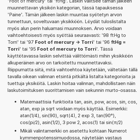
'Foot of mercury' tai 'ftHg'. Laskin valitsee tämän jälkeen
muunnettavan yksikön kategorian, tässä tapauksessa
'Paine'. Tämän jälkeen laskin muuntaa syötetyn arvon
tunnettuun, soveltuvaan yksikköön. Löydät tuloslistalta
myös alun perin haluamasi muunnoksen. Arvo voidaan
vaihtoehtoisesti myös syöttää seuraavasti: '98 ftHg to
Torri' tai '97
Foot of mercury -> Torri
' tai '96
ftHg =
Torri
' tai '95
Foot of mercury to Torri
'. Tässä
käyttötavassa laskin selvittää välittömästi mihin yksikköön
alkuperäinen arvo on tarkoitettu muunnettavaksi.
Riippumatta siitä, mitä vaihtoehtoa käytetään, vältetään tällä
tavalla oikean valinnan etsintä pitkältä listalta kategorioita ja
tuettuja yksiköitä. Laskin hoitaa valinnan, mahdollistaen näin
laskutoimituksen suorittamisen vain sekunnin murto-osassa.
Matemaattisia funktioita tan, asin, pow, acos, sin, cos,
atan, exp ja sqrt voidaan myös käyttää. Esimerkki:
atan(1/4), sin(90), sqrt(4), 2 exp 3, tan(90°),
cos(pi/2), asin(1/2), 3 pow 2, acos(1) tai sin(π/2)
Mikäli valintamerkki on asetettu kohtaan Numerot
kymmenpotenssimuodossa, näytetään vastaus