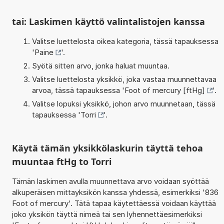
tai: Laskimen käyttö valintalistojen kanssa
Valitse luettelosta oikea kategoria, tässä tapauksessa
'
Paine
'.
Syötä sitten arvo, jonka haluat muuntaa.
Valitse luettelosta yksikkö, joka vastaa muunnettavaa
arvoa, tässä tapauksessa '
Foot of mercury [ftHg]
'.
Valitse lopuksi yksikkö, johon arvo muunnetaan, tässä
tapauksessa '
Torri
'.
Käytä tämän yksikkölaskurin täyttä tehoa
muuntaa ftHg to Torri
Tämän laskimen avulla muunnettava arvo voidaan syöttää
alkuperäisen mittayksikön kanssa yhdessä, esimerkiksi '836
Foot of mercury'. Tätä tapaa käytettäessä voidaan käyttää
joko yksikön täyttä nimeä tai sen lyhennettäesimerkiksi