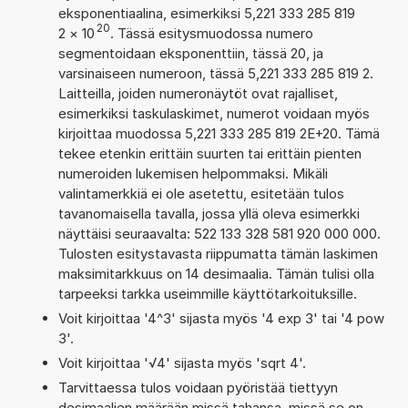
eksponentiaalina, esimerkiksi 5,221 333 285 819
20
2
×
10
. Tässä esitysmuodossa numero
segmentoidaan eksponenttiin, tässä 20, ja
varsinaiseen numeroon, tässä 5,221 333 285 819 2.
Laitteilla, joiden numeronäytöt ovat rajalliset,
esimerkiksi taskulaskimet, numerot voidaan myös
kirjoittaa muodossa 5,221 333 285 819 2E+20. Tämä
tekee etenkin erittäin suurten tai erittäin pienten
numeroiden lukemisen helpommaksi. Mikäli
valintamerkkiä ei ole asetettu, esitetään tulos
tavanomaisella tavalla, jossa yllä oleva esimerkki
näyttäisi seuraavalta: 522 133 328 581 920 000 000.
Tulosten esitystavasta riippumatta tämän laskimen
maksimitarkkuus on 14 desimaalia. Tämän tulisi olla
tarpeeksi tarkka useimmille käyttötarkoituksille.
Voit kirjoittaa '4^3' sijasta myös '4 exp 3' tai '4 pow
3'.
Voit kirjoittaa '√4' sijasta myös 'sqrt 4'.
Tarvittaessa tulos voidaan pyöristää tiettyyn
desimaalien määrään missä tahansa, missä se on