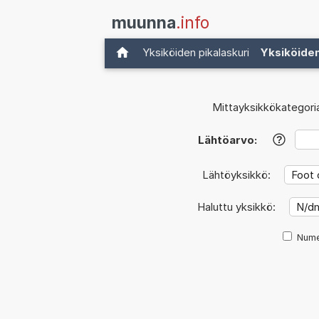
muunna
.info
Yksiköiden pikalaskuri
Yksiköide
Mittayksikkökategori
Lähtöarvo:
?
Lähtöyksikkö:
Haluttu yksikkö:
Nume