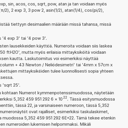
exp, sin, acos, cos, sqrt, pow, atan ja tan voidaan myös
π/2), 2 exp 3, 3 pow 2, asin(1/2), atan(1/4), cos(pi/2),
ristää tiettyyn desimaalien määrään missä tahansa, missä
s '4 exp 3' tai '4 pow 3'.
ten lausekkeiden käyttöä. Numeroita voidaan siis laskea
50 ftH2O', mutta myös erilaisia mittayksiköitä voidaan
en kautta. Laskutoimitus voi esimerkiksi näyttää
 column + 43 Newton / Neliödesimetri' tai '4mm x 57cm x
kettujen mittayksiköiden tulee luonnollisesti sopia yhteen
ksessa.
s 'sqrt 25'.
ettu kohtaan Numerot kymmenpotenssimuodossa, näytetään
22
erkiksi 5,352 459 951 292 6
×
10
. Tässä esitysmuodossa
ttiin, tässä 22, ja varsinaiseen numeroon, tässä 5,352
n numeronäytöt ovat rajalliset, esimerkiksi taskulaskimet,
aa muodossa 5,352 459 951 292 6E+22. Tämä tekee etenkin
ienten numeroiden lukemisen helpommaksi. Mikäli