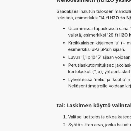
Saadaksesi halutun tuloksen mahdoll
tekstinä, esimerkiksi '14
ftH2O to N
Useimmissa tapauksissa sana 'to
välistä, esimerkiksi '28
ftH2O 
Kreikkalaisen kirjaimen 'µ' (= mi
esimerkiksi uPa µPa:n sijaan.
Luvun '1,1 x 10^5' sijaan voidaan 
Peruslaskutoimitukset: jakolaskut
kertolaskut (*, x), yhteenlaskut
Lyhenteissä 'neliö' ja 'kuutio' me
Neliösenttimetreille voidaan ki
tai: Laskimen käyttö valinta
Valitse luettelosta oikea kateg
Syötä sitten arvo, jonka haluat