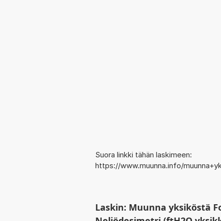
Suora linkki tähän laskimeen:
https://www.muunna.info/muunna+
Laskin: Muunna yksiköstä F
Neliödesimetri (ftH2O yksi