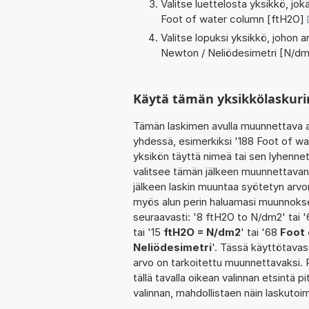
Valitse luettelosta yksikkö, j
Foot of water column [ftH2O]
Valitse lopuksi yksikkö, johon
Newton / Neliödesimetri [N/dm
Käytä tämän yksikkölaskur
Tämän laskimen avulla muunnettava a
yhdessä, esimerkiksi '188 Foot of wa
yksikön täyttä nimeä tai sen lyhennet
valitsee tämän jälkeen muunnettavan
jälkeen laskin muuntaa syötetyn arvo
myös alun perin haluamasi muunnokse
seuraavasti: '8 ftH2O to N/dm2' tai 
tai '15
ftH2O = N/dm2
' tai '68
Foot 
Neliödesimetri
'. Tässä käyttötavas
arvo on tarkoitettu muunnettavaksi. R
tällä tavalla oikean valinnan etsintä pi
valinnan, mahdollistaen näin laskuto