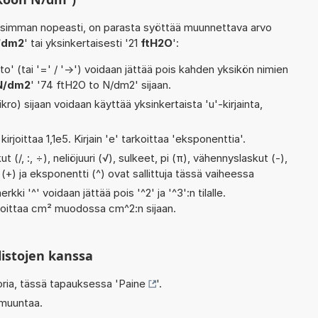
isimman nopeasti, on parasta syöttää muunnettava arvo
/dm2
' tai yksinkertaisesti '21
ftH2O
':
' (tai '=' / '->') voidaan jättää pois kahden yksikön nimien
N/dm2
' '74 ftH2O to N/dm2' sijaan.
kro) sijaan voidaan käyttää yksinkertaista 'u'-kirjainta,
kirjoittaa 1,1e5. Kirjain 'e' tarkoittaa 'eksponenttia'.
 (/, :, ÷), neliöjuuri (√), sulkeet, pi (π), vähennyslaskut (-),
 (+) ja eksponentti (^) ovat sallittuja tässä vaiheessa
rkki '^' voidaan jättää pois '^2' ja '^3':n tilalle.
rjoittaa cm² muodossa cm^2:n sijaan.
listojen kanssa
oria, tässä tapauksessa '
Paine
'.
 muuntaa.