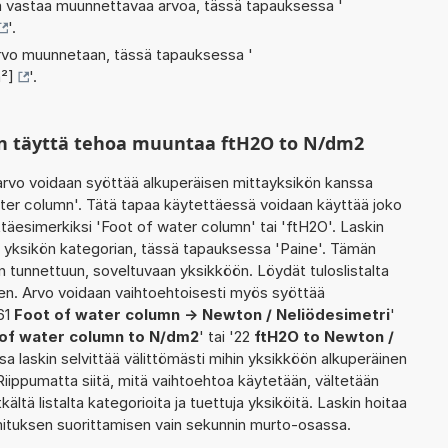
oka vastaa muunnettavaa arvoa, tässä tapauksessa '
'.
 arvo muunnetaan, tässä tapauksessa '
²]
'.
in täyttä tehoa muuntaa ftH2O to N/dm2
rvo voidaan syöttää alkuperäisen mittayksikön kanssa
ter column'. Tätä tapaa käytettäessä voidaan käyttää joko
täesimerkiksi 'Foot of water column' tai 'ftH2O'. Laskin
 yksikön kategorian, tässä tapauksessa 'Paine'. Tämän
n tunnettuun, soveltuvaan yksikköön. Löydät tuloslistalta
n. Arvo voidaan vaihtoehtoisesti myös syöttää
'61
Foot of water column -> Newton / Neliödesimetri
'
of water column to N/dm2
' tai '22
ftH2O to Newton /
sa laskin selvittää välittömästi mihin yksikköön alkuperäinen
iippumatta siitä, mitä vaihtoehtoa käytetään, vältetään
tkältä listalta kategorioita ja tuettuja yksiköitä. Laskin hoitaa
imituksen suorittamisen vain sekunnin murto-osassa.