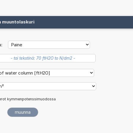
n muuntolaskuri
a:
rot kymmenpotenssimuodossa