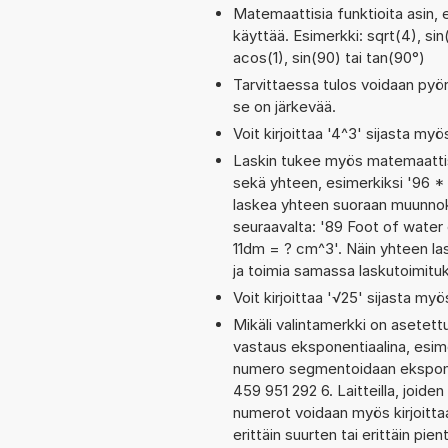
Matemaattisia funktioita asin, 
käyttää. Esimerkki: sqrt(4), sin(
acos(1), sin(90) tai tan(90°)
Tarvittaessa tulos voidaan pyö
se on järkevää.
Voit kirjoittaa '4^3' sijasta myö
Laskin tukee myös matemaattis
sekä yhteen, esimerkiksi '96 * 
laskea yhteen suoraan muunnoks
seuraavalta: '89 Foot of water
11dm = ? cm^3'. Näin yhteen las
ja toimia samassa laskutoimitu
Voit kirjoittaa '√25' sijasta myö
Mikäli valintamerkki on aset
vastaus eksponentiaalina, esim
numero segmentoidaan eksponen
459 951 292 6. Laitteilla, joide
numerot voidaan myös kirjoitt
erittäin suurten tai erittäin p