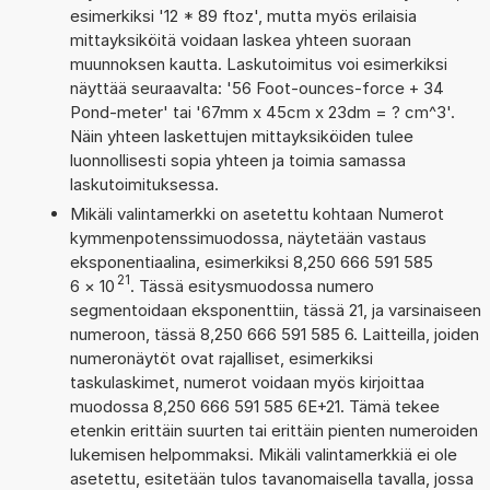
esimerkiksi '12 * 89 ftoz', mutta myös erilaisia
mittayksiköitä voidaan laskea yhteen suoraan
muunnoksen kautta. Laskutoimitus voi esimerkiksi
näyttää seuraavalta: '56 Foot-ounces-force + 34
Pond-meter' tai '67mm x 45cm x 23dm = ? cm^3'.
Näin yhteen laskettujen mittayksiköiden tulee
luonnollisesti sopia yhteen ja toimia samassa
laskutoimituksessa.
Mikäli valintamerkki on asetettu kohtaan Numerot
kymmenpotenssimuodossa, näytetään vastaus
eksponentiaalina, esimerkiksi 8,250 666 591 585
21
6
×
10
. Tässä esitysmuodossa numero
segmentoidaan eksponenttiin, tässä 21, ja varsinaiseen
numeroon, tässä 8,250 666 591 585 6. Laitteilla, joiden
numeronäytöt ovat rajalliset, esimerkiksi
taskulaskimet, numerot voidaan myös kirjoittaa
muodossa 8,250 666 591 585 6E+21. Tämä tekee
etenkin erittäin suurten tai erittäin pienten numeroiden
lukemisen helpommaksi. Mikäli valintamerkkiä ei ole
asetettu, esitetään tulos tavanomaisella tavalla, jossa