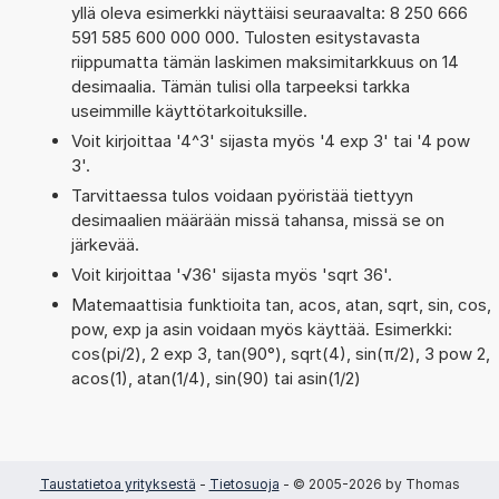
yllä oleva esimerkki näyttäisi seuraavalta: 8 250 666
591 585 600 000 000. Tulosten esitystavasta
riippumatta tämän laskimen maksimitarkkuus on 14
desimaalia. Tämän tulisi olla tarpeeksi tarkka
useimmille käyttötarkoituksille.
Voit kirjoittaa '4^3' sijasta myös '4 exp 3' tai '4 pow
3'.
Tarvittaessa tulos voidaan pyöristää tiettyyn
desimaalien määrään missä tahansa, missä se on
järkevää.
Voit kirjoittaa '√36' sijasta myös 'sqrt 36'.
Matemaattisia funktioita tan, acos, atan, sqrt, sin, cos,
pow, exp ja asin voidaan myös käyttää. Esimerkki:
cos(pi/2), 2 exp 3, tan(90°), sqrt(4), sin(π/2), 3 pow 2,
acos(1), atan(1/4), sin(90) tai asin(1/2)
Taustatietoa yrityksestä
-
Tietosuoja
- © 2005-2026 by Thomas