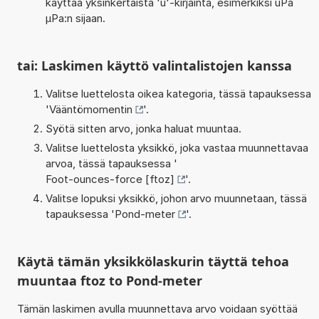
käyttää yksinkertaista 'u'-kirjainta, esimerkiksi uPa
µPa:n sijaan.
tai: Laskimen käyttö valintalistojen kanssa
Valitse luettelosta oikea kategoria, tässä tapauksessa
'
Vääntömomentin
'.
Syötä sitten arvo, jonka haluat muuntaa.
Valitse luettelosta yksikkö, joka vastaa muunnettavaa
arvoa, tässä tapauksessa '
Foot-ounces-force [ftoz]
'.
Valitse lopuksi yksikkö, johon arvo muunnetaan, tässä
tapauksessa '
Pond-meter
'.
Käytä tämän yksikkölaskurin täyttä tehoa
muuntaa ftoz to Pond-meter
Tämän laskimen avulla muunnettava arvo voidaan syöttää