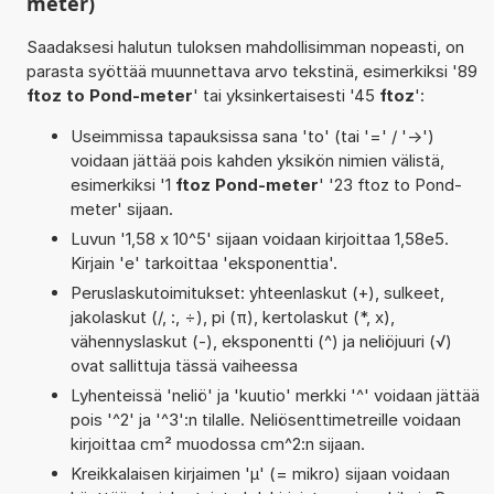
meter)
Saadaksesi halutun tuloksen mahdollisimman nopeasti, on
parasta syöttää muunnettava arvo tekstinä, esimerkiksi '89
ftoz to Pond-meter
' tai yksinkertaisesti '45
ftoz
':
Useimmissa tapauksissa sana 'to' (tai '=' / '->')
voidaan jättää pois kahden yksikön nimien välistä,
esimerkiksi '1
ftoz Pond-meter
' '23 ftoz to Pond-
meter' sijaan.
Luvun '1,58 x 10^5' sijaan voidaan kirjoittaa 1,58e5.
Kirjain 'e' tarkoittaa 'eksponenttia'.
Peruslaskutoimitukset: yhteenlaskut (+), sulkeet,
jakolaskut (/, :, ÷), pi (π), kertolaskut (*, x),
vähennyslaskut (-), eksponentti (^) ja neliöjuuri (√)
ovat sallittuja tässä vaiheessa
Lyhenteissä 'neliö' ja 'kuutio' merkki '^' voidaan jättää
pois '^2' ja '^3':n tilalle. Neliösenttimetreille voidaan
kirjoittaa cm² muodossa cm^2:n sijaan.
Kreikkalaisen kirjaimen 'µ' (= mikro) sijaan voidaan