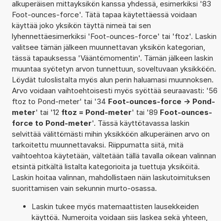
alkuperäisen mittayksikön kanssa yhdessä, esimerkiksi '83
Foot-ounces-force'. Tätä tapaa käytettäessä voidaan
käyttää joko yksikön täyttä nimeä tai sen
lyhennettäesimerkiksi 'Foot-ounces-force' tai 'ftoz'. Laskin
valitsee tämän jälkeen muunnettavan yksikön kategorian,
tässä tapauksessa 'Vääntömomentin'. Tämän jälkeen laskin
muuntaa syötetyn arvon tunnettuun, soveltuvaan yksikköön.
Löydät tuloslistalta myös alun perin haluamasi muunnoksen.
Arvo voidaan vaihtoehtoisesti myös syöttää seuraavasti: '56
ftoz to Pond-meter' tai '34
Foot-ounces-force -> Pond-
meter
' tai '12
ftoz = Pond-meter
' tai '89
Foot-ounces-
force to Pond-meter
'. Tässä käyttötavassa laskin
selvittää välittömästi mihin yksikköön alkuperäinen arvo on
tarkoitettu muunnettavaksi. Riippumatta siitä, mitä
vaihtoehtoa käytetään, vältetään tällä tavalla oikean valinnan
etsintä pitkältä listalta kategorioita ja tuettuja yksiköitä.
Laskin hoitaa valinnan, mahdollistaen näin laskutoimituksen
suorittamisen vain sekunnin murto-osassa.
Laskin tukee myös matemaattisten lausekkeiden
käyttöä. Numeroita voidaan siis laskea sekä yhteen,