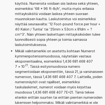
käyttöä. Numeroita voidaan siis laskea sekä yhteen,
esimerkiksi '68 * 96 ft-lb/h', mutta myös erilaisia
mittayksiköitä voidaan laskea yhteen suoraan
muunnoksen kautta. Laskutoimitus voi esimerkiksi
näyttää seuraavalta: '12 Foot-pound force per hour +
40 Kalori / Tuntia' tai '25mm x 53cm x 81dm = ?
cm^3'. Näin yhteen laskettujen mittayksiköiden tulee
luonnollisesti sopia yhteen ja toimia samassa
laskutoimituksessa.
Mikäli valintamerkki on asetettu kohtaan Numerot
kymmenpotenssimuodossa, näytetään vastaus
eksponentiaalina, esimerkiksi 1,436 681 468 407
21
7
×
10
. Tässä esitysmuodossa numero
segmentoidaan eksponenttiin, tässä 21, ja varsinaiseen
numeroon, tässä 1,436 681 468 407 7. Laitteilla, joiden
numeronäytöt ovat rajalliset, esimerkiksi
taskulaskimet, numerot voidaan myös kirjoittaa
muodossa 1,436 681 468 407 7E+21. Tämä tekee
etenkin erittäin suurten tai erittäin pienten numeroiden
lukemisen helpommaksi. Mikäli valintamerkkiä ei ole