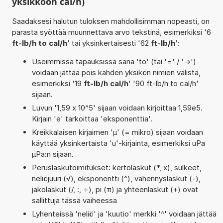
yksikköön cal/h)
Saadaksesi halutun tuloksen mahdollisimman nopeasti, on
parasta syöttää muunnettava arvo tekstinä, esimerkiksi '6
ft-lb/h to cal/h
' tai yksinkertaisesti '62
ft-lb/h
':
Useimmissa tapauksissa sana 'to' (tai '=' / '->')
voidaan jättää pois kahden yksikön nimien välistä,
esimerkiksi '19
ft-lb/h cal/h
' '90 ft-lb/h to cal/h'
sijaan.
Luvun '1,59 x 10^5' sijaan voidaan kirjoittaa 1,59e5.
Kirjain 'e' tarkoittaa 'eksponenttia'.
Kreikkalaisen kirjaimen 'µ' (= mikro) sijaan voidaan
käyttää yksinkertaista 'u'-kirjainta, esimerkiksi uPa
µPa:n sijaan.
Peruslaskutoimitukset: kertolaskut (*, x), sulkeet,
neliöjuuri (√), eksponentti (^), vähennyslaskut (-),
jakolaskut (/, :, ÷), pi (π) ja yhteenlaskut (+) ovat
sallittuja tässä vaiheessa
Lyhenteissä 'neliö' ja 'kuutio' merkki '^' voidaan jättää