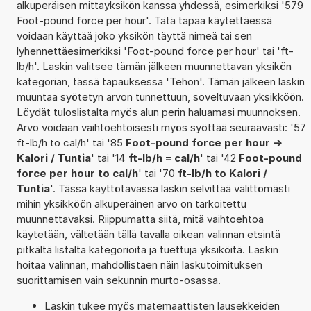
alkuperäisen mittayksikön kanssa yhdessä, esimerkiksi '579
Foot-pound force per hour'. Tätä tapaa käytettäessä
voidaan käyttää joko yksikön täyttä nimeä tai sen
lyhennettäesimerkiksi 'Foot-pound force per hour' tai 'ft-
lb/h'. Laskin valitsee tämän jälkeen muunnettavan yksikön
kategorian, tässä tapauksessa 'Tehon'. Tämän jälkeen laskin
muuntaa syötetyn arvon tunnettuun, soveltuvaan yksikköön.
Löydät tuloslistalta myös alun perin haluamasi muunnoksen.
Arvo voidaan vaihtoehtoisesti myös syöttää seuraavasti: '57
ft-lb/h to cal/h' tai '85
Foot-pound force per hour ->
Kalori / Tuntia
' tai '14
ft-lb/h = cal/h
' tai '42
Foot-pound
force per hour to cal/h
' tai '70
ft-lb/h to Kalori /
Tuntia
'. Tässä käyttötavassa laskin selvittää välittömästi
mihin yksikköön alkuperäinen arvo on tarkoitettu
muunnettavaksi. Riippumatta siitä, mitä vaihtoehtoa
käytetään, vältetään tällä tavalla oikean valinnan etsintä
pitkältä listalta kategorioita ja tuettuja yksiköitä. Laskin
hoitaa valinnan, mahdollistaen näin laskutoimituksen
suorittamisen vain sekunnin murto-osassa.
Laskin tukee myös matemaattisten lausekkeiden