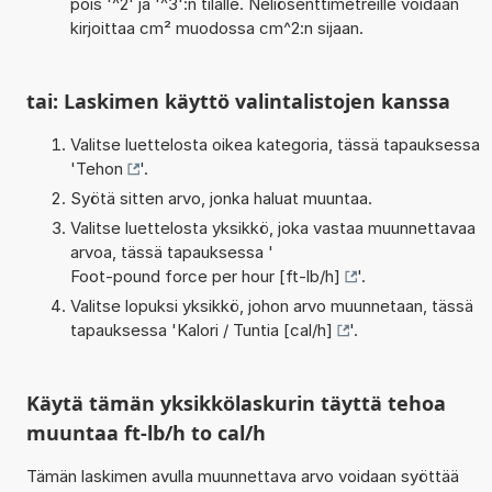
pois '^2' ja '^3':n tilalle. Neliösenttimetreille voidaan
kirjoittaa cm² muodossa cm^2:n sijaan.
tai: Laskimen käyttö valintalistojen kanssa
Valitse luettelosta oikea kategoria, tässä tapauksessa
'
Tehon
'.
Syötä sitten arvo, jonka haluat muuntaa.
Valitse luettelosta yksikkö, joka vastaa muunnettavaa
arvoa, tässä tapauksessa '
Foot-pound force per hour [ft-lb/h]
'.
Valitse lopuksi yksikkö, johon arvo muunnetaan, tässä
tapauksessa '
Kalori / Tuntia [cal/h]
'.
Käytä tämän yksikkölaskurin täyttä tehoa
muuntaa ft-lb/h to cal/h
Tämän laskimen avulla muunnettava arvo voidaan syöttää