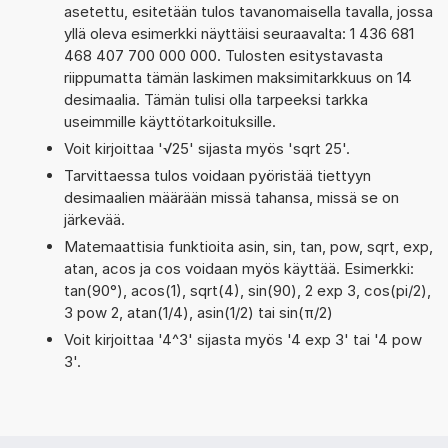
asetettu, esitetään tulos tavanomaisella tavalla, jossa
yllä oleva esimerkki näyttäisi seuraavalta: 1 436 681
468 407 700 000 000. Tulosten esitystavasta
riippumatta tämän laskimen maksimitarkkuus on 14
desimaalia. Tämän tulisi olla tarpeeksi tarkka
useimmille käyttötarkoituksille.
Voit kirjoittaa '√25' sijasta myös 'sqrt 25'.
Tarvittaessa tulos voidaan pyöristää tiettyyn
desimaalien määrään missä tahansa, missä se on
järkevää.
Matemaattisia funktioita asin, sin, tan, pow, sqrt, exp,
atan, acos ja cos voidaan myös käyttää. Esimerkki:
tan(90°), acos(1), sqrt(4), sin(90), 2 exp 3, cos(pi/2),
3 pow 2, atan(1/4), asin(1/2) tai sin(π/2)
Voit kirjoittaa '4^3' sijasta myös '4 exp 3' tai '4 pow
3'.