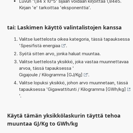
Luvun '1,84 x 10^5' sijaan voidaan kirjoittaa 1,84e5.
Kirjain 'e' tarkoittaa 'eksponenttia'.
tai: Laskimen käyttö valintalistojen kanssa
Valitse luettelosta oikea kategoria, tässä tapauksessa
'
Spesifistä energiaa
'.
Syötä sitten arvo, jonka haluat muuntaa.
Valitse luettelosta yksikkö, joka vastaa muunnettavaa
arvoa, tässä tapauksessa '
Gigajoule / Kilogramma [GJ/Kg]
'.
Valitse lopuksi yksikkö, johon arvo muunnetaan, tässä
tapauksessa '
Gigawattitunti / Kilogramma [GWh/kg]
'.
Käytä tämän yksikkölaskurin täyttä tehoa
muuntaa GJ/Kg to GWh/kg