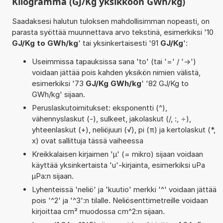
Kilogramma (GJ/Kg yksikköön GWh/kg)
Saadaksesi halutun tuloksen mahdollisimman nopeasti, on
parasta syöttää muunnettava arvo tekstinä, esimerkiksi '10
GJ/Kg to GWh/kg
' tai yksinkertaisesti '91
GJ/Kg
':
Useimmissa tapauksissa sana 'to' (tai '=' / '->')
voidaan jättää pois kahden yksikön nimien välistä,
esimerkiksi '73
GJ/Kg GWh/kg
' '82 GJ/Kg to
GWh/kg' sijaan.
Peruslaskutoimitukset: eksponentti (^),
vähennyslaskut (-), sulkeet, jakolaskut (/, :, ÷),
yhteenlaskut (+), neliöjuuri (√), pi (π) ja kertolaskut (*,
x) ovat sallittuja tässä vaiheessa
Kreikkalaisen kirjaimen 'µ' (= mikro) sijaan voidaan
käyttää yksinkertaista 'u'-kirjainta, esimerkiksi uPa
µPa:n sijaan.
Lyhenteissä 'neliö' ja 'kuutio' merkki '^' voidaan jättää
pois '^2' ja '^3':n tilalle. Neliösenttimetreille voidaan
kirjoittaa cm² muodossa cm^2:n sijaan.