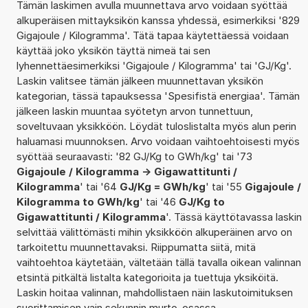
Tämän laskimen avulla muunnettava arvo voidaan syöttää
alkuperäisen mittayksikön kanssa yhdessä, esimerkiksi '829
Gigajoule / Kilogramma'. Tätä tapaa käytettäessä voidaan
käyttää joko yksikön täyttä nimeä tai sen
lyhennettäesimerkiksi 'Gigajoule / Kilogramma' tai 'GJ/Kg'.
Laskin valitsee tämän jälkeen muunnettavan yksikön
kategorian, tässä tapauksessa 'Spesifistä energiaa'. Tämän
jälkeen laskin muuntaa syötetyn arvon tunnettuun,
soveltuvaan yksikköön. Löydät tuloslistalta myös alun perin
haluamasi muunnoksen. Arvo voidaan vaihtoehtoisesti myös
syöttää seuraavasti: '82 GJ/Kg to GWh/kg' tai '73
Gigajoule / Kilogramma -> Gigawattitunti /
Kilogramma
' tai '64
GJ/Kg = GWh/kg
' tai '55
Gigajoule /
Kilogramma to GWh/kg
' tai '46
GJ/Kg to
Gigawattitunti / Kilogramma
'. Tässä käyttötavassa laskin
selvittää välittömästi mihin yksikköön alkuperäinen arvo on
tarkoitettu muunnettavaksi. Riippumatta siitä, mitä
vaihtoehtoa käytetään, vältetään tällä tavalla oikean valinnan
etsintä pitkältä listalta kategorioita ja tuettuja yksiköitä.
Laskin hoitaa valinnan, mahdollistaen näin laskutoimituksen
suorittamisen vain sekunnin murto-osassa.