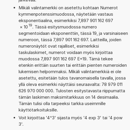
Mikäli valintamerkki on asetettu kohtaan Numerot
kymmenpotenssimuodossa, näytetään vastaus
eksponentiaalina, esimerkiksi 7,897 901 162 697
19
×
10
. Tässä esitysmuodossa numero
segmentoidaan eksponenttiin, tässä 19, ja varsinaiseen
numeroon, tässä 7,897 901 162 697. Laitteilla, joiden
numeronäytöt ovat rajalliset, esimerkiksi
taskulaskimet, numerot voidaan myös kirjoittaa
muodossa 7,897 901 162 697 E+19. Tämä tekee
etenkin erittäin suurten tai erittäin pienten numeroiden
lukemisen helpommaksi. Mikäli valintamerkkiä ei ole
asetettu, esitetään tulos tavanomaisella tavalla, jossa
yllä oleva esimerkki näyttäisi seuraavalta: 78 979 011
626 970 000 000. Tulosten esitystavasta riippumatta
tämän laskimen maksimitarkkuus on 14 desimaalia.
Tämän tulisi olla tarpeeksi tarkka useimmille
käyttötarkoituksille.
Voit kirjoittaa '4^3' sijasta myös '4 exp 3' tai '4 pow
3'.