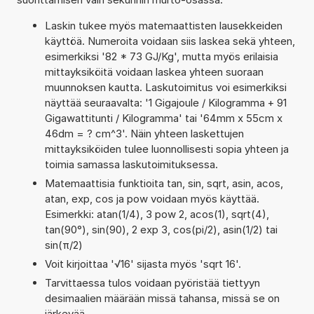
Laskin tukee myös matemaattisten lausekkeiden
käyttöä. Numeroita voidaan siis laskea sekä yhteen,
esimerkiksi '82 * 73 GJ/Kg', mutta myös erilaisia
mittayksiköitä voidaan laskea yhteen suoraan
muunnoksen kautta. Laskutoimitus voi esimerkiksi
näyttää seuraavalta: '1 Gigajoule / Kilogramma + 91
Gigawattitunti / Kilogramma' tai '64mm x 55cm x
46dm = ? cm^3'. Näin yhteen laskettujen
mittayksiköiden tulee luonnollisesti sopia yhteen ja
toimia samassa laskutoimituksessa.
Matemaattisia funktioita tan, sin, sqrt, asin, acos,
atan, exp, cos ja pow voidaan myös käyttää.
Esimerkki: atan(1/4), 3 pow 2, acos(1), sqrt(4),
tan(90°), sin(90), 2 exp 3, cos(pi/2), asin(1/2) tai
sin(π/2)
Voit kirjoittaa '√16' sijasta myös 'sqrt 16'.
Tarvittaessa tulos voidaan pyöristää tiettyyn
desimaalien määrään missä tahansa, missä se on
järkevää.