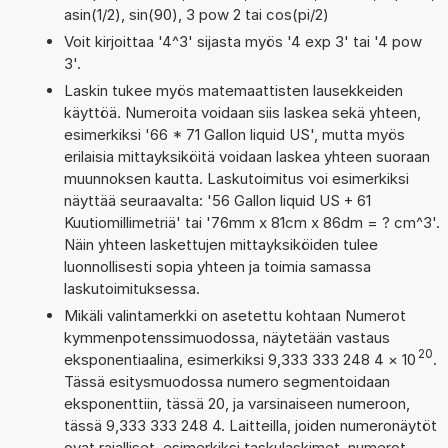
asin(1/2), sin(90), 3 pow 2 tai cos(pi/2)
Voit kirjoittaa '4^3' sijasta myös '4 exp 3' tai '4 pow
3'.
Laskin tukee myös matemaattisten lausekkeiden
käyttöä. Numeroita voidaan siis laskea sekä yhteen,
esimerkiksi '66 * 71 Gallon liquid US', mutta myös
erilaisia mittayksiköitä voidaan laskea yhteen suoraan
muunnoksen kautta. Laskutoimitus voi esimerkiksi
näyttää seuraavalta: '56 Gallon liquid US + 61
Kuutiomillimetriä' tai '76mm x 81cm x 86dm = ? cm^3'.
Näin yhteen laskettujen mittayksiköiden tulee
luonnollisesti sopia yhteen ja toimia samassa
laskutoimituksessa.
Mikäli valintamerkki on asetettu kohtaan Numerot
kymmenpotenssimuodossa, näytetään vastaus
20
eksponentiaalina, esimerkiksi 9,333 333 248 4
×
10
.
Tässä esitysmuodossa numero segmentoidaan
eksponenttiin, tässä 20, ja varsinaiseen numeroon,
tässä 9,333 333 248 4. Laitteilla, joiden numeronäytöt
ovat rajalliset, esimerkiksi taskulaskimet, numerot