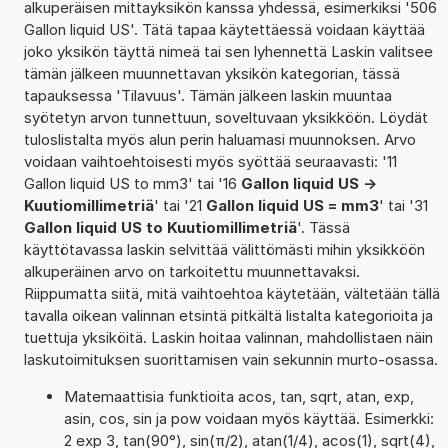
alkuperäisen mittayksikön kanssa yhdessä, esimerkiksi '506
Gallon liquid US'. Tätä tapaa käytettäessä voidaan käyttää
joko yksikön täyttä nimeä tai sen lyhennettä Laskin valitsee
tämän jälkeen muunnettavan yksikön kategorian, tässä
tapauksessa 'Tilavuus'. Tämän jälkeen laskin muuntaa
syötetyn arvon tunnettuun, soveltuvaan yksikköön. Löydät
tuloslistalta myös alun perin haluamasi muunnoksen. Arvo
voidaan vaihtoehtoisesti myös syöttää seuraavasti: '11
Gallon liquid US to mm3' tai '16
Gallon liquid US ->
Kuutiomillimetriä
' tai '21
Gallon liquid US = mm3
' tai '31
Gallon liquid US to Kuutiomillimetriä
'. Tässä
käyttötavassa laskin selvittää välittömästi mihin yksikköön
alkuperäinen arvo on tarkoitettu muunnettavaksi.
Riippumatta siitä, mitä vaihtoehtoa käytetään, vältetään tällä
tavalla oikean valinnan etsintä pitkältä listalta kategorioita ja
tuettuja yksiköitä. Laskin hoitaa valinnan, mahdollistaen näin
laskutoimituksen suorittamisen vain sekunnin murto-osassa.
Matemaattisia funktioita acos, tan, sqrt, atan, exp,
asin, cos, sin ja pow voidaan myös käyttää. Esimerkki:
2 exp 3, tan(90°), sin(π/2), atan(1/4), acos(1), sqrt(4),