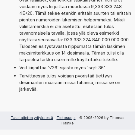
voidaan myös kirjoittaa muodossa 9,333 333 248
4E+20. Tämä tekee etenkin erittäin suurten tai erittäin
pienten numeroiden lukemisen helpommaksi. Mikäli
valintamerkkiä ei ole asetettu, esitetään tulos
tavanomaisella tavalla, jossa yllä oleva esimerkki
näyttäisi seuraavalta: 933 333 324 840 000 000 000.
Tulosten esitystavasta riippumatta tämän laskimen
maksimitarkkuus on 14 desimaalia. Tämän tulisi olla
tarpeeksi tarkka useimmille käyttötarkoituksille.
Voit kirjoittaa '√36' sijasta myös 'sqrt 36'.
Tarvittaessa tulos voidaan pyöristää tiettyyn
desimaalien määrään missä tahansa, missä se on
järkevää.
Taustatietoa yrityksestä
-
Tietosuoja
- © 2005-2026 by Thomas
Hainke