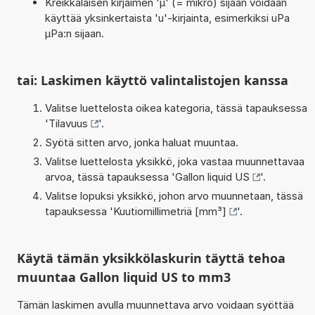
Kreikkalaisen kirjaimen 'µ' (= mikro) sijaan voidaan
käyttää yksinkertaista 'u'-kirjainta, esimerkiksi uPa
µPa:n sijaan.
tai: Laskimen käyttö valintalistojen kanssa
Valitse luettelosta oikea kategoria, tässä tapauksessa
'
Tilavuus
'.
Syötä sitten arvo, jonka haluat muuntaa.
Valitse luettelosta yksikkö, joka vastaa muunnettavaa
arvoa, tässä tapauksessa '
Gallon liquid US
'.
Valitse lopuksi yksikkö, johon arvo muunnetaan, tässä
tapauksessa '
Kuutiomillimetriä [mm³]
'.
Käytä tämän yksikkölaskurin täyttä tehoa
muuntaa Gallon liquid US to mm3
Tämän laskimen avulla muunnettava arvo voidaan syöttää