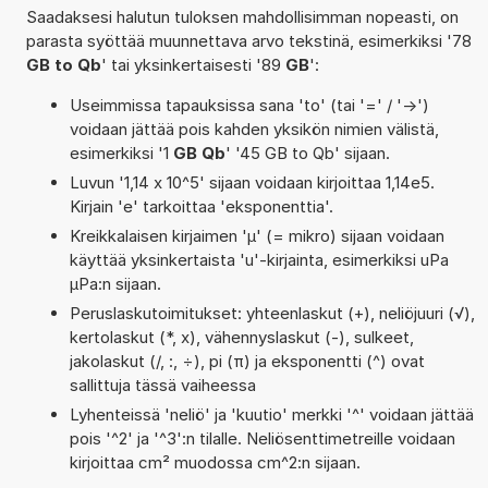
Saadaksesi halutun tuloksen mahdollisimman nopeasti, on
parasta syöttää muunnettava arvo tekstinä, esimerkiksi '78
GB to Qb
' tai yksinkertaisesti '89
GB
':
Useimmissa tapauksissa sana 'to' (tai '=' / '->')
voidaan jättää pois kahden yksikön nimien välistä,
esimerkiksi '1
GB Qb
' '45 GB to Qb' sijaan.
Luvun '1,14 x 10^5' sijaan voidaan kirjoittaa 1,14e5.
Kirjain 'e' tarkoittaa 'eksponenttia'.
Kreikkalaisen kirjaimen 'µ' (= mikro) sijaan voidaan
käyttää yksinkertaista 'u'-kirjainta, esimerkiksi uPa
µPa:n sijaan.
Peruslaskutoimitukset: yhteenlaskut (+), neliöjuuri (√),
kertolaskut (*, x), vähennyslaskut (-), sulkeet,
jakolaskut (/, :, ÷), pi (π) ja eksponentti (^) ovat
sallittuja tässä vaiheessa
Lyhenteissä 'neliö' ja 'kuutio' merkki '^' voidaan jättää
pois '^2' ja '^3':n tilalle. Neliösenttimetreille voidaan
kirjoittaa cm² muodossa cm^2:n sijaan.