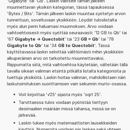
'Gigabyte' tai 'GB'. Laskin valitsee tämän jälkeen
muunnettavan yksikön kategorian, tässä tapauksessa
'Bytes / Bits'. Tämän jälkeen laskin muuntaa syötetyn arvon
tunnettuun, soveltuvaan yksikköön. Löydät tuloslistalta
myös alun perin haluamasi muunnoksen. Arvo voidaan
vaihtoehtoisesti myös syöttää seuraavasti: '12 GB to Qb' tai
'67
Gigabyte -> Quectobit
' tai '23
GB = Qb
' tai '78
Gigabyte to Qb
' tai '34
GB to Quectobit
'. Tässä
käyttötavassa laskin selvittää välittömästi mihin yksikköön
alkuperäinen arvo on tarkoitettu muunnettavaksi.
Riippumatta siitä, mitä vaihtoehtoa käytetään, vältetään tällä
tavalla oikean valinnan etsintä pitkältä listalta kategorioita ja
tuettuja yksiköitä. Laskin hoitaa valinnan, mahdollistaen näin
laskutoimituksen suorittamisen vain sekunnin murto-osassa.
Voit kirjoittaa '√25' sijasta myös 'sqrt 25'.
Tarvittaessa tulos voidaan pyöristää tiettyyn
desimaalien määrään missä tahansa, missä se on
järkevää.
Laskin tukee myös matemaattisten lausekkeiden
käyttöä. Numeroita voidaan siis laskea sekä yhteen,