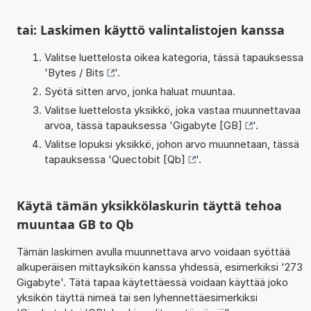
tai: Laskimen käyttö valintalistojen kanssa
Valitse luettelosta oikea kategoria, tässä tapauksessa
'
Bytes / Bits
'.
Syötä sitten arvo, jonka haluat muuntaa.
Valitse luettelosta yksikkö, joka vastaa muunnettavaa
arvoa, tässä tapauksessa '
Gigabyte [GB]
'.
Valitse lopuksi yksikkö, johon arvo muunnetaan, tässä
tapauksessa '
Quectobit [Qb]
'.
Käytä tämän yksikkölaskurin täyttä tehoa
muuntaa GB to Qb
Tämän laskimen avulla muunnettava arvo voidaan syöttää
alkuperäisen mittayksikön kanssa yhdessä, esimerkiksi '273
Gigabyte'. Tätä tapaa käytettäessä voidaan käyttää joko
yksikön täyttä nimeä tai sen lyhennettäesimerkiksi