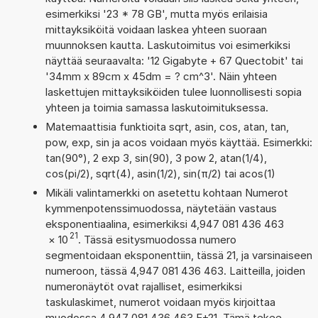
esimerkiksi '23 * 78 GB', mutta myös erilaisia
mittayksiköitä voidaan laskea yhteen suoraan
muunnoksen kautta. Laskutoimitus voi esimerkiksi
näyttää seuraavalta: '12 Gigabyte + 67 Quectobit' tai
'34mm x 89cm x 45dm = ? cm^3'. Näin yhteen
laskettujen mittayksiköiden tulee luonnollisesti sopia
yhteen ja toimia samassa laskutoimituksessa.
Matemaattisia funktioita sqrt, asin, cos, atan, tan,
pow, exp, sin ja acos voidaan myös käyttää. Esimerkki:
tan(90°), 2 exp 3, sin(90), 3 pow 2, atan(1/4),
cos(pi/2), sqrt(4), asin(1/2), sin(π/2) tai acos(1)
Mikäli valintamerkki on asetettu kohtaan Numerot
kymmenpotenssimuodossa, näytetään vastaus
eksponentiaalina, esimerkiksi 4,947 081 436 463
21
×
10
. Tässä esitysmuodossa numero
segmentoidaan eksponenttiin, tässä 21, ja varsinaiseen
numeroon, tässä 4,947 081 436 463. Laitteilla, joiden
numeronäytöt ovat rajalliset, esimerkiksi
taskulaskimet, numerot voidaan myös kirjoittaa
muodossa 4,947 081 436 463 E+21. Tämä tekee