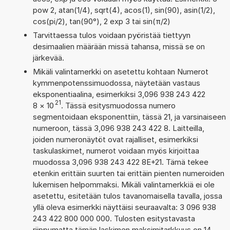
pow 2, atan(1/4), sqrt(4), acos(1), sin(90), asin(1/2),
cos(pi/2), tan(90°), 2 exp 3 tai sin(π/2)
Tarvittaessa tulos voidaan pyöristää tiettyyn
desimaalien määrään missä tahansa, missä se on
järkevää.
Mikäli valintamerkki on asetettu kohtaan Numerot
kymmenpotenssimuodossa, näytetään vastaus
eksponentiaalina, esimerkiksi 3,096 938 243 422
21
8
×
10
. Tässä esitysmuodossa numero
segmentoidaan eksponenttiin, tässä 21, ja varsinaiseen
numeroon, tässä 3,096 938 243 422 8. Laitteilla,
joiden numeronäytöt ovat rajalliset, esimerkiksi
taskulaskimet, numerot voidaan myös kirjoittaa
muodossa 3,096 938 243 422 8E+21. Tämä tekee
etenkin erittäin suurten tai erittäin pienten numeroiden
lukemisen helpommaksi. Mikäli valintamerkkiä ei ole
asetettu, esitetään tulos tavanomaisella tavalla, jossa
yllä oleva esimerkki näyttäisi seuraavalta: 3 096 938
243 422 800 000 000. Tulosten esitystavasta
riippumatta tämän laskimen maksimitarkkuus on 14