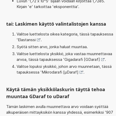
Luvun '1,72 x 10^5' sijaan voidaan kirjoittaa 1,72e5.
Kirjain 'e' tarkoittaa 'eksponenttia'.
tai: Laskimen käyttö valintalistojen kanssa
Valitse luettelosta oikea kategoria, tässä tapauksessa
'
Elastanssi
'.
Syötä sitten arvo, jonka haluat muuntaa.
Valitse luettelosta yksikkö, joka vastaa muunnettavaa
arvoa, tässä tapauksessa '
Gigadarafi [GDaraf]
'.
Valitse lopuksi yksikkö, johon arvo muunnetaan, tässä
tapauksessa '
Mikrodarafi [µDaraf]
'.
Käytä tämän yksikkölaskurin täyttä tehoa
muuntaa GDaraf to uDaraf
Tämän laskimen avulla muunnettava arvo voidaan syöttää
alkuperäisen mittayksikön kanssa yhdessä, esimerkiksi '907