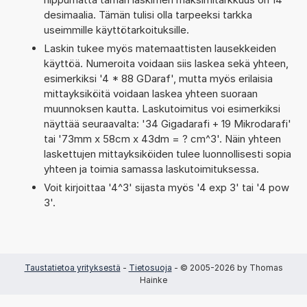
desimaalia. Tämän tulisi olla tarpeeksi tarkka
useimmille käyttötarkoituksille.
Laskin tukee myös matemaattisten lausekkeiden
käyttöä. Numeroita voidaan siis laskea sekä yhteen,
esimerkiksi '4 * 88 GDaraf', mutta myös erilaisia
mittayksiköitä voidaan laskea yhteen suoraan
muunnoksen kautta. Laskutoimitus voi esimerkiksi
näyttää seuraavalta: '34 Gigadarafi + 19 Mikrodarafi'
tai '73mm x 58cm x 43dm = ? cm^3'. Näin yhteen
laskettujen mittayksiköiden tulee luonnollisesti sopia
yhteen ja toimia samassa laskutoimituksessa.
Voit kirjoittaa '4^3' sijasta myös '4 exp 3' tai '4 pow
3'.
Taustatietoa yrityksestä
-
Tietosuoja
- © 2005-2026 by Thomas
Hainke