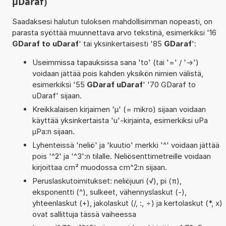
µDaraf)
Saadaksesi halutun tuloksen mahdollisimman nopeasti, on
parasta syöttää muunnettava arvo tekstinä, esimerkiksi '16
GDaraf to uDaraf
' tai yksinkertaisesti '85
GDaraf
':
Useimmissa tapauksissa sana 'to' (tai '=' / '->')
voidaan jättää pois kahden yksikön nimien välistä,
esimerkiksi '55
GDaraf uDaraf
' '70 GDaraf to
uDaraf' sijaan.
Kreikkalaisen kirjaimen 'µ' (= mikro) sijaan voidaan
käyttää yksinkertaista 'u'-kirjainta, esimerkiksi uPa
µPa:n sijaan.
Lyhenteissä 'neliö' ja 'kuutio' merkki '^' voidaan jättää
pois '^2' ja '^3':n tilalle. Neliösenttimetreille voidaan
kirjoittaa cm² muodossa cm^2:n sijaan.
Peruslaskutoimitukset: neliöjuuri (√), pi (π),
eksponentti (^), sulkeet, vähennyslaskut (-),
yhteenlaskut (+), jakolaskut (/, :, ÷) ja kertolaskut (*, x)
ovat sallittuja tässä vaiheessa