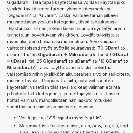
Gigadarafi'. Tätä tapaa käytettäessä voidaan käyttää joko
yksikön täyttä nimeä tai sen lyhennettäesimerkiksi
'Gigadarafi' tai 'GDaraf'. Laskin valitsee tämän jälkeen
muunnettavan yksikön kategorian, tässä tapauksessa
'Elastanssi'. Tämän jälkeen laskin muuntaa syötetyn arvon
tunnettuun, soveltuvaan yksikköön. Löydät tuloslistalta
myös alun perin haluamasi muunnoksen. Arvo voidaan
vaihtoehtoisesti myös syöttää seuraavasti: '70 GDaraf to
uDaraf' tai '55
Gigadarafi -> Mikrodarafi
' tai '40
GDaraf
= uDaraf
' tai '25
Gigadarafi to uDaraf
' tai '10
GDaraf to
Mikrodarafi
'. Tässä käyttötavassa laskin selvittää
välittömästi mihin yksikköön alkuperäinen arvo on tarkoitettu
muunnettavaksi. Riippumatta siitä, mitä vaihtoehtoa
käytetään, vältetään tällä tavalla oikean valinnan etsintä
pitkältä listalta kategorioita ja tuettuja yksiköitä. Laskin
hoitaa valinnan, mahdollistaen näin laskutoimituksen
suorittamisen vain sekunnin murto-osassa.
Voit kirjoittaa '√16' sijasta myös 'sqrt 16'.
Matemaattisia funktioita asin, atan, pow, tan, sin, sqrt,
acos, exp ja cos voidaan myös käyttää. Esimerkki: 3